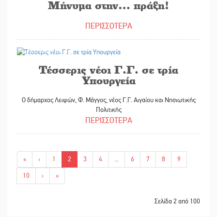
Μήνυμα στην… πράξη!
ΠΕΡΙΣΣΟΤΕΡΑ
16/06/2026
Τέσσερις νέοι Γ.Γ. σε τρία
Υπουργεία
Ο δήμαρχος Λειψών, Φ. Μάγγος, νέος Γ.Γ. Αιγαίου και Νησιωτικής
Πολιτικής
ΠΕΡΙΣΣΟΤΕΡΑ
«
‹
1
2
3
4
...
6
7
8
9
10
›
»
Σελίδα 2 από 100