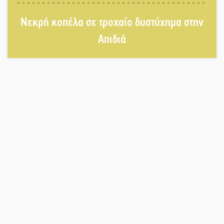
Αντάμωμα με μουσική, χορό και
Νεκρή κοπέλα σε τροχαίο δυστύχημα στην
παράδοση
Απιδιά
Σωτήρια επέμβαση για ναυτικό
ανοιχτά του Γυθείου
Αποστολή εξετελέσθη στην Ταϊβάν:
Στη βάση τους τα παγκόσμια
Σπαρτιατόπουλα
«Ρίζες και Ρεύματα» στο
Ξηροκάμπι με Ίκαρη και Ζερβάκη
Αμετάβλητος στο «τριάρι» ο
κίνδυνος φωτιάς σε όλη τη