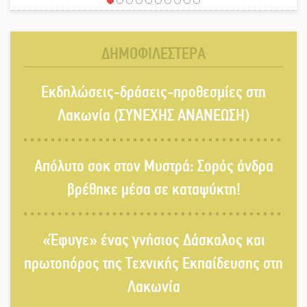
«Χάθηκε ένας από τους απλούς,
σπουδαίους ανθρώπους που
κάνουν τον κόσμο λίγο πιο
ΔΗΜΟΦΙΛΕΣΤΕΡΑ
ανθρώπινο»
Χωρίς «διακοπές» η ΕΛΑΣ: Σάρωσε
Εκδηλώσεις-δράσεις-προθεσμίες στη
Πελοπόννησο και Λακωνία
Λακωνία (ΣΥΝΕΧΗΣ ΑΝΑΝΕΩΣΗ)
«Έφυγε» ένας γνήσιος Δάσκαλος
Απόλυτο σοκ στον Μυστρά: Σορός άνδρα
και πρωτοπόρος της Τεχνικής
βρέθηκε μέσα σε καταψύκτη!
Εκπαίδευσης στη Λακωνία
«Κλειστά» ανοιχτά προαύλια στον
«Έφυγε» ένας γνήσιος Δάσκαλος και
Δ. Σπάρτης;
πρωτοπόρος της Τεχνικής Εκπαίδευσης στη
Λακωνία
Δεκαπενταύγουστος στην Πετρίνα: