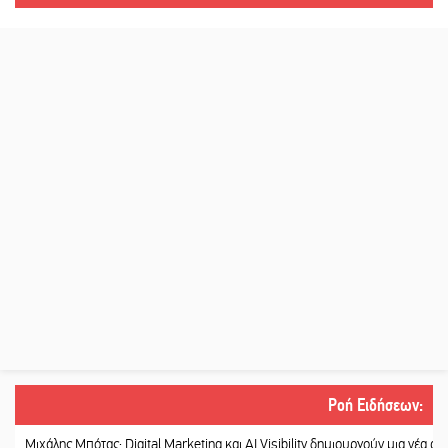
Ροή Ειδήσεων
:
άλης Μπότας: Digital Marketing και AI Visibility δημιουργούν μια νέα αγορά εργ