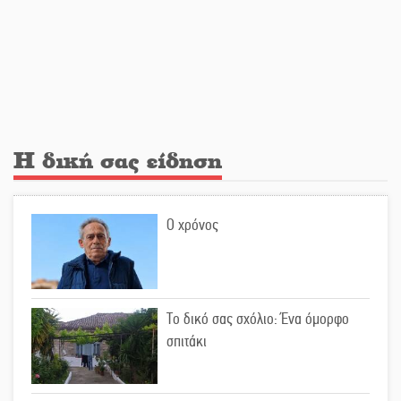
Λακωνία
Εβδομάδα Ομογενών: Κερδισμένη
ουσία ή επικοινωνιακές
εντυπώσεις;
Η δική σας είδηση
Ελεύθερος ο 55χρονος για την
υπόθεση του Μυστρά
Ο χρόνος
Εκδηλώσεις-δράσεις-προθεσμίες
στη Λακωνία (ΣΥΝΕΧΗΣ ΑΝΑΝΕΩΣΗ)
Το δικό σας σχόλιο: Ένα όμορφο
σπιτάκι
Ποδοσφαιρικό αντάμωμα για τους
Κοκκινοραχίτες