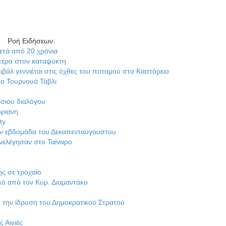
Ροή Ειδήσεων
:
 χρόνια
καταψύκτη
ται στις όχθες του ποταμού στο Καστόρειο
ά Τάβλι
γου
α του Δεκαπενταύγουστου
στο Ταίναρο
ίο
Κυρ. Διαμαντάκο
η του Δημοκρατικού Στρατού