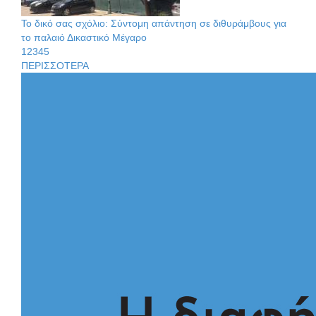
Διακοπή ρεύματος στην Πελλάνα
Το δικό σας σχόλιο: Σύντομη απάντηση σε διθυράμβους για
το παλαιό Δικαστικό Μέγαρο
1
2
3
4
5
ΠΕΡΙΣΣΟΤΕΡΑ
Λακε-Δαιμονικά: Το κυπαρίσσι του Μυστρά που φύτρωσε
από μια ξεχασμένη προφητεία
Το δικό σας σχόλιο: Ιερή απόφαση
Κλήρωσε για τον Αστέρα Βλαχιώτη στη Γ’ Εθνική
Οδύνη στην Απιδιά για τον χαμό της 29χρονης Ελένης σε
τροχαίο
Το δικό σας σχόλιο: Πώς να εμπιστευθείς;