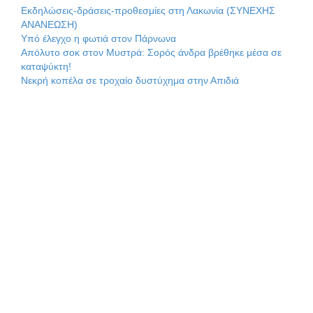
Εκδηλώσεις-δράσεις-προθεσμίες στη Λακωνία (ΣΥΝΕΧΗΣ
γεννιέται στις όχθες του ποταμού στο Καστόρειο
ΑΝΑΝΕΩΣΗ)
Υπό έλεγχο η φωτιά στον Πάρνωνα
Απόλυτο σοκ στον Μυστρά: Σορός άνδρα βρέθηκε μέσα σε
καταψύκτη!
Νεκρή κοπέλα σε τροχαίο δυστύχημα στην Απιδιά
Τα ζάρια παίρνουν «φωτιά» στην Άρνα: Στήνεται το 3ο
Τουρνουά Τάβλι
Αυθεντικό γλέντι με «Γιορτή Βραστού» στη Σοχά
Το τελεφερίκ της Μονεμβασιάς στο τραπέζι του δημόσιου
διαλόγου