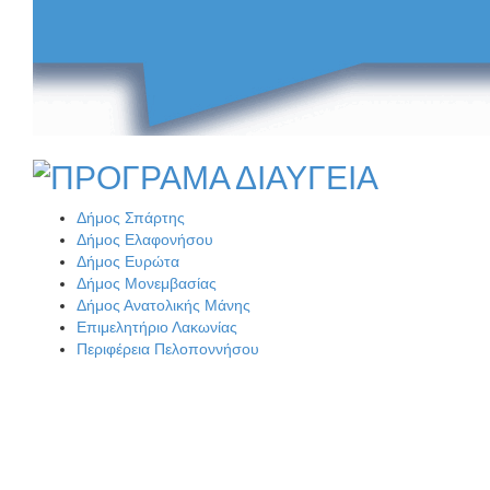
Το δικό σας σχόλιο: Παράδειγμα κοινωνικής αναισθησίας
Άγρυπνος φρουρός 2 δεκαετιών το Πυροφυλάκιο στις Αιγιές
Πού βρίσκεται το ιστορικό κέντρο της Σπάρτης;
Δήμος Σπάρτης
ΔΥΠΑ: Επιπλέον 8.000 επιδοτούμενες θέσεις στο πρόγραμμα
Το δικό σας σχόλιο: Ρύποι
Δήμος Ελαφονήσου
απασχόλησης ανέργων 55 ετών και άνω
Δήμος Ευρώτα
Δήμος Μονεμβασίας
Δήμος Ανατολικής Μάνης
Επιμελητήριο Λακωνίας
Περιφέρεια Πελοποννήσου