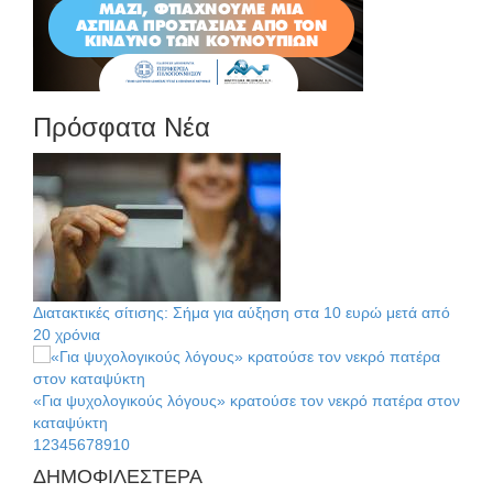
Πρόσφατα Νέα
Διατακτικές σίτισης: Σήμα για αύξηση στα 10 ευρώ μετά από
20 χρόνια
«Για ψυχολογικούς λόγους» κρατούσε τον νεκρό πατέρα στον
καταψύκτη
1
2
3
4
5
6
7
8
9
10
ΔΗΜΟΦΙΛΕΣΤΕΡΑ
Kastoras River Festival 2026: Ένα νέο μουσικό φεστιβάλ