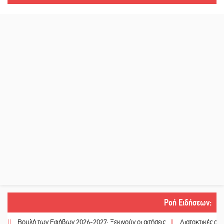
Ροή Ειδήσεων
:
ουλή των Εφήβων 2026-2027: Ξεκινούν οι αιτήσεις
||
Διατακτικές σίτισης: Σ