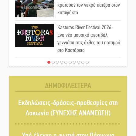
κρατούσε τον νεκρό πατέρα στον
καταψύκτη
Kastoras River Festival 2026:
Ένα νέο μουσικό φεστιβάλ
γεννιέται στις όχθες του ποταμού
στο Καστόρειο
Τα ζάρια παίρνουν «φωτιά» στην
Άρνα: Στήνεται το 3ο Τουρνουά
Τάβλι
ΔΗΜΟΦΙΛΕΣΤΕΡΑ
Αυθεντικό γλέντι με «Γιορτή
Βραστού» στη Σοχά
Εκδηλώσεις-δράσεις-προθεσμίες στη
Λακωνία (ΣΥΝΕΧΗΣ ΑΝΑΝΕΩΣΗ)
Το τελεφερίκ της Μονεμβασιάς
στο τραπέζι του δημόσιου
Υπό έλεγχο η φωτιά στον Πάρνωνα