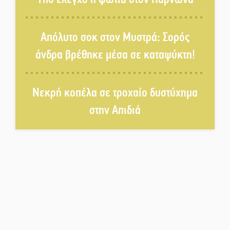
διαλόγου
Πολιτισμός και παράδοση δίνουν
Απόλυτο σοκ στον Μυστρά: Σορός
ραντεβού στην Αγόριανη
άνδρα βρέθηκε μέσα σε καταψύκτη!
Η Σοχά ετοιμάζεται για ένα
Νεκρή κοπέλα σε τροχαίο δυστύχημα
δυναμικό καλοκαιρινό party
στην Απιδιά
Διακοπή μαθημάτων στο
Ματάλειο Κολυμβητήριο την
εβδομάδα του
Δεκαπενταύγουστου
Από Λιβύη είχαν ξεκινήσει οι
μετανάστες που
περισυνελέγησαν στο Ταίναρο