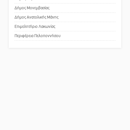
Δήμος Μονεμβασίας
Δήμος Ανατολικής Μάνης
Πού βρίσκεται το ιστορικό
κέντρο της Σπάρτης;
Επιμελητήριο Λακωνίας
Περιφέρεια Πελοποννήσου
Το δικό σας σχόλιο: Ρύποι