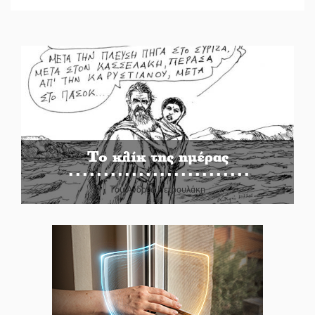
Το κλίκ της ημέρας
Του Ανδρέα Πετρουλάκη