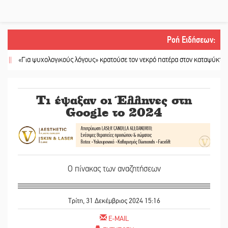
Ροή Ειδήσεων
:
«Για ψυχολογικούς λόγους» κρατούσε τον νεκρό πατέρα στον καταψύκτη
||
Ka
Τι έψαξαν οι Έλληνες στη
Google το 2024
Ο πίνακας των αναζητήσεων
Τρίτη, 31 Δεκέμβριος 2024 15:16
E-MAIL