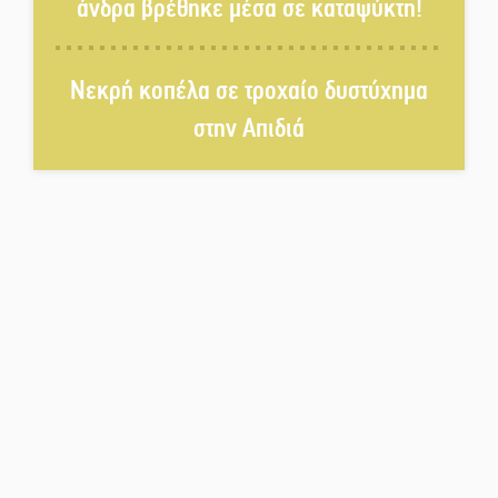
άνδρα βρέθηκε μέσα σε καταψύκτη!
Η Σοχά ετοιμάζεται για ένα
Νεκρή κοπέλα σε τροχαίο δυστύχημα
δυναμικό καλοκαιρινό party
στην Απιδιά
Διακοπή μαθημάτων στο
Ματάλειο Κολυμβητήριο την
εβδομάδα του
Δεκαπενταύγουστου
Από Λιβύη είχαν ξεκινήσει οι
μετανάστες που
περισυνελέγησαν στο Ταίναρο
Διακοπή ρεύματος στην Πελλάνα