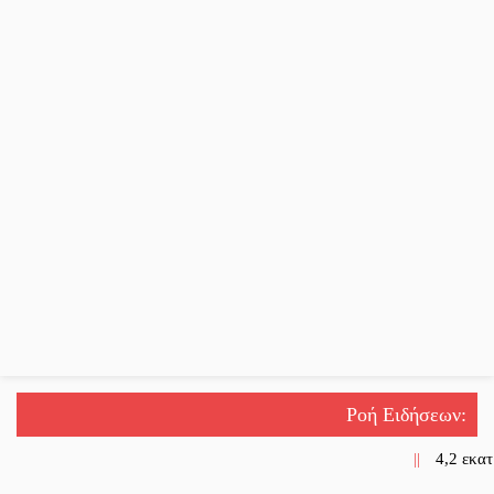
Ροή Ειδήσεων
:
||
4,2 εκατ