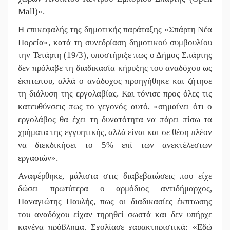
||
Νταλίκα 
Mall)».
||
«Ανοιχτή
Η επικεφαλής της δημοτικής παράταξης «Σπάρτη Νέα
||
«Θέρισε»
Πορεία», κατά τη συνεδρίαση δημοτικού συμβουλίου
την Τετάρτη (19/3), υποστήριξε πως ο Δήμος Σπάρτης
||
Βράβευσ
δεν πρόλαβε τη διαδικασία κήρυξης του αναδόχου ως
έκπτωτου, αλλά ο ανάδοχος προηγήθηκε και ζήτησε
||
Τα μετά
τη διάλυση της εργολαβίας. Και τόνισε προς όλες τις
||
Τζάμπολ 
κατευθύνσεις πως το γεγονός αυτό, «σημαίνει ότι ο
εργολάβος θα έχει τη δυνατότητα να πάρει πίσω τα
||
Νέο χρημ
χρήματα της εγγυητικής, αλλά είναι και σε θέση πλέον
||
Καθαρίζο
να διεκδικήσει το 5% επί των ανεκτέλεστων
εργασιών».
Αναφέρθηκε, μάλιστα στις διαβεβαιώσεις που είχε
δώσει πρωτύτερα ο αρμόδιος αντιδήμαρχος,
Παναγιώτης Παυλής, πως οι διαδικασίες έκπτωσης
του αναδόχου είχαν τηρηθεί σωστά και δεν υπήρχε
κανένα πρόβλημα. Σχολίασε χαρακτηριστικά: «Εδώ