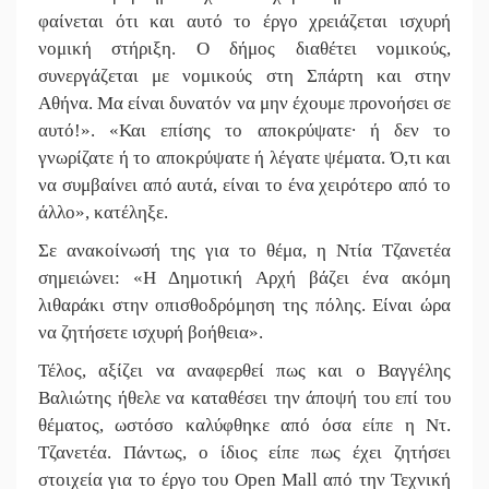
φαίνεται ότι και αυτό το έργο χρειάζεται ισχυρή
νομική στήριξη. Ο δήμος διαθέτει νομικούς,
συνεργάζεται με νομικούς στη Σπάρτη και στην
Αθήνα. Μα είναι δυνατόν να μην έχουμε προνοήσει σε
αυτό!». «Και επίσης το αποκρύψατε∙ ή δεν το
γνωρίζατε ή το αποκρύψατε ή λέγατε ψέματα. Ό,τι και
να συμβαίνει από αυτά, είναι το ένα χειρότερο από το
άλλο», κατέληξε.
Σε ανακοίνωσή της για το θέμα, η Ντία Τζανετέα
σημειώνει: «Η Δημοτική Αρχή βάζει ένα ακόμη
λιθαράκι στην οπισθοδρόμηση της πόλης. Είναι ώρα
να ζητήσετε ισχυρή βοήθεια».
Τέλος, αξίζει να αναφερθεί πως και ο Βαγγέλης
Βαλιώτης ήθελε να καταθέσει την άποψή του επί του
θέματος, ωστόσο καλύφθηκε από όσα είπε η Ντ.
Τζανετέα. Πάντως, ο ίδιος είπε πως έχει ζητήσει
στοιχεία για το έργο του Open Mall από την Τεχνική