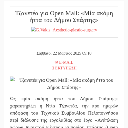
||
Η ψυχολο
Τζανετέα για Open Mall: «Μία ακόμη
||
5 χρόνια
ήττα του Δήμου Σπάρτης»
||
Ένα «ταξ
||
Τα Λαγκά
||
Στους ρυ
Σάββατο, 22 Μάρτιος 2025 09:10
||
Πλούσιο 
E-MAIL
ΕΚΤΥΠΩΣΗ
||
Χασισοφυ
||
Μπαρόκ μ
||
Διακοπή 
Ως «μία ακόμη ήττα του Δήμου Σπάρτης»
||
Συνάντησ
χαρακτηρίζει η Ντία Τζανετέα, την προ ημερών
απόφαση του Τεχνικού Συμβουλίου Πελοποννήσου
||
Στο Γύθε
περί διάλυσης της εργολαβίας στο έργο «Ανάπλαση
χώρων Ανοικτού Κέντρου Εμπορίου Σπάρτης (Open