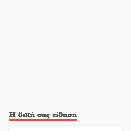
Στο Γύθειο η Άντζελα Γκερέκου
Νταλίκα έπεσε σε γκρεμό στον
Κλαδά: Νεκρός ο 48χρονος
οδηγός
«Ανοιχτή Πόλη» απόψε η Σπάρτη
«ξεκλειδώνει» αγορά και
ψυχαγωγία
«Θέρισε» η άσφαλτος και τον
Ιούλιο στην Πελοπόννησο
Η δική σας είδηση
Βράβευσε τον Π. Καρρά ο ΑΟ