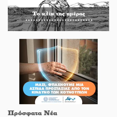
Το κλίκ της ημέρας
Του Ανδρέα Πετρουλάκη
Πρόσφατα Νέα