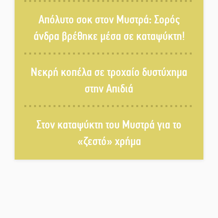
Στους ρυθμούς της Ελεωνόρας
Ζουγανέλη το Σαϊνοπούλειο
Απόλυτο σοκ στον Μυστρά: Σορός
άνδρα βρέθηκε μέσα σε καταψύκτη!
Πλούσιο πολιτιστικό πρόγραμμα
δίνει «χρώμα» στον Αύγουστο
Νεκρή κοπέλα σε τροχαίο δυστύχημα
του Λαχίου
στην Απιδιά
Χασισοφυτεία στην
Παλαιοπαναγιά ξεσκέπασε η
Αστυνομία
Στον καταψύκτη του Μυστρά για το
«ζεστό» χρήμα
Μπαρόκ μελωδίες κάτω από την
αυγουστιάτικη πανσέληνο της
Μονεμβασιάς
Διακοπή ρεύματος στο Έλος