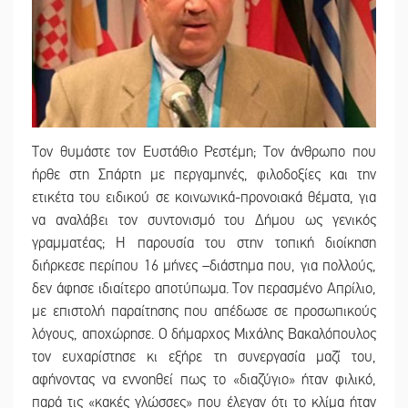
Τον θυμάστε τον Ευστάθιο Ρεστέμη; Τον άνθρωπο που
ήρθε στη Σπάρτη με περγαμηνές, φιλοδοξίες και την
ετικέτα του ειδικού σε κοινωνικά-προνοιακά θέματα, για
να αναλάβει τον συντονισμό του Δήμου ως γενικός
γραμματέας; Η παρουσία του στην τοπική διοίκηση
διήρκεσε περίπου 16 μήνες –διάστημα που, για πολλούς,
δεν άφησε ιδιαίτερο αποτύπωμα. Τον περασμένο Απρίλιο,
με επιστολή παραίτησης που απέδωσε σε προσωπικούς
λόγους, αποχώρησε. Ο δήμαρχος Μιχάλης Βακαλόπουλος
τον ευχαρίστησε κι εξήρε τη συνεργασία μαζί του,
αφήνοντας να εννοηθεί πως το «διαζύγιο» ήταν φιλικό,
παρά τις «κακές γλώσσες» που έλεγαν ότι το κλίμα ήταν