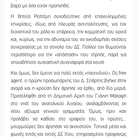
βαρύ με όσα είχαν προηγηθεί.
Η θητεία Ρεστέμη συνοδεύτηκε από επανειλημμένες
επικρίσεις, ιδίως από πλευράς αντιπολίτευσης, για τον
διοικητικό του ρόλο κι επάρκεια, την κομματική του χροιά
και, κυρίως, για την αδυναμία του να οικοδομήσει σχέσεις
συνεργασίας με το σύνολο του ΔΣ. Πολλοί τον θυμούνται
περισσότερο για την «απόσταση» που τήρησε, παρά για
οποιαδήποτε ουσιαστική συνεισφορά στα κοινά.
Και όμως, δεν έμεινε για πολύ εκτός «παιχνιδιού». Ως free
agent, ο πρώην προσωπάρχης του Δ. Σπάρτης βγήκε στην
αγορά και η κρούση δεν άργησε να έρθει, από Χίο μεριά.
Προσελήφθη από τη Δημοτική Αρχή του Γιάννη Μαλαφή
στο νησί του ανατολικού Αιγαίου, αναλαμβάνοντας εκ
νέου αξίωμα γενικού γραμματέα. Όμως, πριν καν
προλάβει να καθίσει στο γραφείο του, οι πρώτες…
μουρμούρες δεν άργησαν να ακουστούν. Τοπικά μέσα και
φωνές εντός και εκτός ΔΣ Χίου, επηρεασμένοι προφανώς