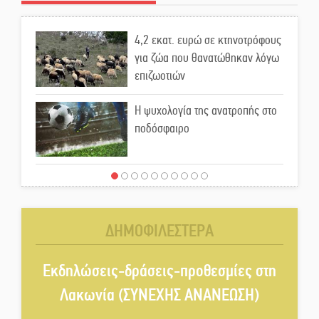
4,2 εκατ. ευρώ σε κτηνοτρόφους
για ζώα που θανατώθηκαν λόγω
επιζωοτιών
Η ψυχολογία της ανατροπής στο
ποδόσφαιρο
Ένα «ταξίδι» τέχνης και
χρωμάτων στη Νεάπολη
ΔΗΜΟΦΙΛΕΣΤΕΡΑ
Τα Λαγκάδια κρατούν ζωντανή
την τέχνη της πέτρας
Εκδηλώσεις-δράσεις-προθεσμίες στη
Λακωνία (ΣΥΝΕΧΗΣ ΑΝΑΝΕΩΣΗ)