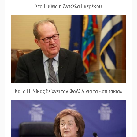
Στο Γύθειο η Άντζελα Γκερέκου
Και ο Π. Νίκας δείχνει τον ΦοΔΣΑ για τα «σπιτάκια»