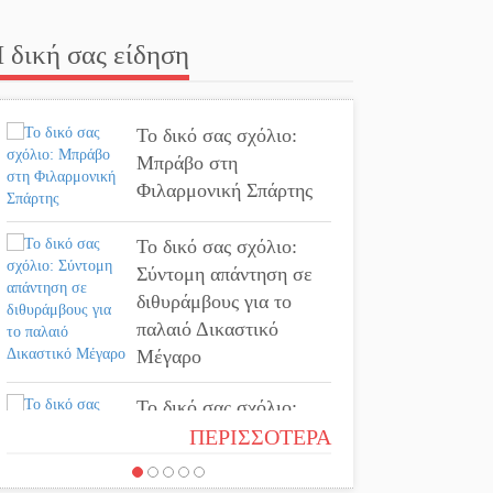
που περισυνελέγησαν
στο Ταίναρο
 δική σας είδηση
Διακοπή ρεύματος στην
Πελλάνα
Το δικό σας σχόλιο:
Μπράβο στη
Λακε-Δαιμονικά: Το
Φιλαρμονική Σπάρτης
κυπαρίσσι του Μυστρά
που φύτρωσε από μια
Το δικό σας σχόλιο:
ξεχασμένη προφητεία
Σύντομη απάντηση σε
διθυράμβους για το
παλαιό Δικαστικό
Κλήρωσε για τον
Μέγαρο
Αστέρα Βλαχιώτη στη
Γ’ Εθνική
Το δικό σας σχόλιο:
Ιερή απόφαση
ΠΕΡΙΣΣΟΤΕΡΑ
Οδύνη στην Απιδιά για
τον χαμό της 29χρονης