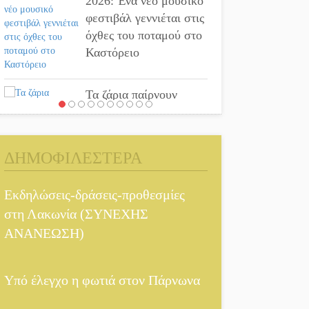
2026: Ένα νέο μουσικό
φεστιβάλ γεννιέται στις
όχθες του ποταμού στο
Καστόρειο
Τα ζάρια παίρνουν
«φωτιά» στην Άρνα:
Στήνεται το 3ο
Τουρνουά Τάβλι
ΔΗΜΟΦΙΛΕΣΤΕΡΑ
Αυθεντικό γλέντι με
Εκδηλώσεις-δράσεις-προθεσμίες
«Γιορτή Βραστού» στη
Σοχά
στη Λακωνία (ΣΥΝΕΧΗΣ
ΑΝΑΝΕΩΣΗ)
Το τελεφερίκ της
Μονεμβασιάς στο
Υπό έλεγχο η φωτιά στον Πάρνωνα
τραπέζι του δημόσιου
διαλόγου