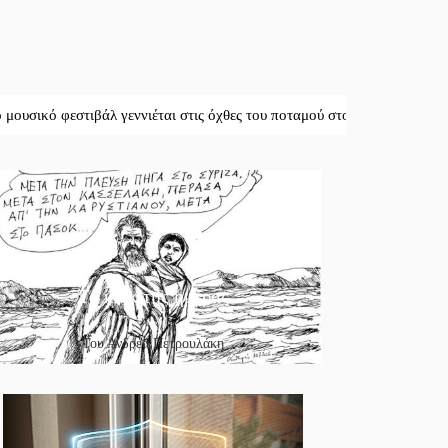
εστιβάλ γεννιέται στις όχθες του ποταμού στο Καστόρειο
||
Τα ζάρια π
Το κλίκ της ημέρας
Του Ανδρέα Πετρουλάκη