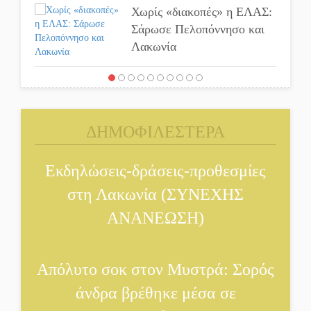
Χωρίς «διακοπές» η ΕΛΑΣ:
Σάρωσε Πελοπόννησο και
Λακωνία
«Έφυγε» ένας γνήσιος
Δάσκαλος και πρωτοπόρος
της Τεχνικής Εκπαίδευσης
ΔΗΜΟΦΙΛΕΣΤΕΡΑ
στη Λακωνία
«Κλειστά» ανοιχτά
Εκδηλώσεις-δράσεις-προθεσμίες
προαύλια στον Δ. Σπάρτης;
στη Λακωνία (ΣΥΝΕΧΗΣ
ΑΝΑΝΕΩΣΗ)
Δεκαπενταύγουστος στην
Πετρίνα: Αντάμωμα με
μουσική, χορό και
Απόλυτο σοκ στον Μυστρά: Σορός
παράδοση
άνδρα βρέθηκε μέσα σε