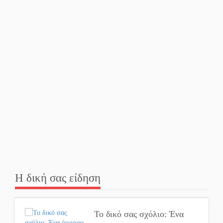
Κερδισμένη ουσία ή
επικοινωνιακές εντυπώσεις;
Ελεύθερος ο 55χρονος για
την υπόθεση του Μυστρά
Εκδηλώσεις-δράσεις-
προθεσμίες στη Λακωνία
(ΣΥΝΕΧΗΣ ΑΝΑΝΕΩΣΗ)
Ποδοσφαιρικό αντάμωμα
για τους Κοκκινοραχίτες
Η δική σας είδηση
Μάχης συνέχεια των 310
για τη Λαϊκή Σπάρτης
Το δικό σας σχόλιο: Ένα