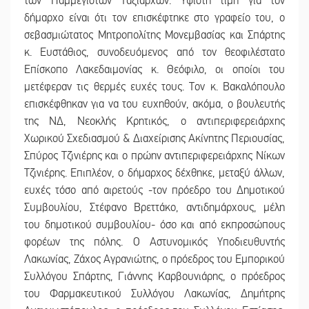
των Παμμεγίστων Ταξιαρχών. Ύψιστη τιμή για τον
δήμαρχο είναι ότι τον επισκέφτηκε στο γραφείο του, ο
σεβασμιώτατος Μητροπολίτης Μονεμβασίας και Σπάρτης
κ. Ευστάθιος, συνοδευόμενος από τον θεοφιλέστατο
Επίσκοπο Λακεδαιμονίας κ. Θεόφιλο, οι οποίοι του
μετέφεραν τις θερμές ευχές τους. Τον κ. Βακαλόπουλο
επισκέφθηκαν για να του ευχηθούν, ακόμα, ο βουλευτής
της ΝΔ, Νεοκλής Κρητικός, ο αντιπεριφερειάρχης
Χωρικού Σχεδιασμού & Διαχείρισης Ακίνητης Περιουσίας,
Σπύρος Τζινιέρης και ο πρώην αντιπεριφερειάρχης Νίκων
Τζινιέρης. Επιπλέον, ο δήμαρχος δέχθηκε, μεταξύ άλλων,
ευχές τόσο από αιρετούς -τον πρόεδρο του Δημοτικού
Συμβουλίου, Στέφανο Βρεττάκο, αντιδημάρχους, μέλη
του δημοτικού συμβουλίου- όσο και από εκπροσώπους
φορέων της πόλης. Ο Αστυνομικός Υποδιευθυντής
Λακωνίας, Ζάχος Αγρανιώτης, ο πρόεδρος του Εμπορικού
Συλλόγου Σπάρτης, Γιάννης Καρβουνιάρης, ο πρόεδρος
του Φαρμακευτικού Συλλόγου Λακωνίας, Δημήτρης