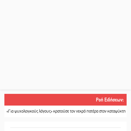
Ροή Ειδήσεων
:
α ψυχολογικούς λόγους» κρατούσε τον νεκρό πατέρα στον καταψύκτη
||
Kasto