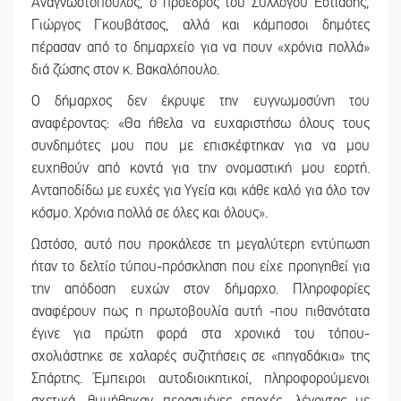
Αναγνωστόπουλος, ο πρόεδρος του Συλλόγου Εστίασης,
Γιώργος Γκουβάτσος, αλλά και κάμποσοι δημότες
πέρασαν από το δημαρχείο για να πουν «χρόνια πολλά»
διά ζώσης στον κ. Βακαλόπουλο.
Ο δήμαρχος δεν έκρυψε την ευγνωμοσύνη του
αναφέροντας: «Θα ήθελα να ευχαριστήσω όλους τους
συνδημότες μου που με επισκέφτηκαν για να μου
ευχηθούν από κοντά για την ονομαστική μου εορτή.
Ανταποδίδω με ευχές για Υγεία και κάθε καλό για όλο τον
κόσμο. Χρόνια πολλά σε όλες και όλους».
Ωστόσο, αυτό που προκάλεσε τη μεγαλύτερη εντύπωση
ήταν το δελτίο τύπου-πρόσκληση που είχε προηγηθεί για
την απόδοση ευχών στον δήμαρχο. Πληροφορίες
αναφέρουν πως η πρωτοβουλία αυτή -που πιθανότατα
έγινε για πρώτη φορά στα χρονικά του τόπου-
σχολιάστηκε σε χαλαρές συζητήσεις σε «πηγαδάκια» της
Σπάρτης. Έμπειροι αυτοδιοικητικοί, πληροφορούμενοι
σχετικά, θυμήθηκαν περασμένες εποχές, λέγοντας με