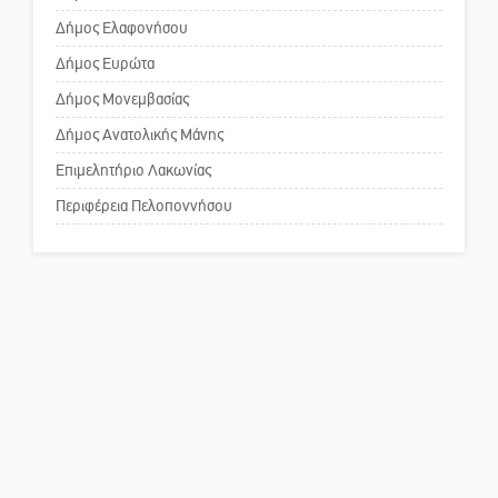
κοινωνικής αναισθησίας
Δήμος Ελαφονήσου
Δήμος Ευρώτα
Πού βρίσκεται το ιστορικό
Δήμος Μονεμβασίας
κέντρο της Σπάρτης;
Δήμος Ανατολικής Μάνης
Επιμελητήριο Λακωνίας
Το δικό σας σχόλιο: Ρύποι
Περιφέρεια Πελοποννήσου