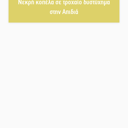
Νεκρή κοπέλα σε τροχαίο δυστύχημα
δυναμικό καλοκαιρινό party
στην Απιδιά
Διακοπή μαθημάτων στο
Ματάλειο Κολυμβητήριο την
εβδομάδα του
Δεκαπενταύγουστου
Από Λιβύη είχαν ξεκινήσει οι
μετανάστες που
περισυνελέγησαν στο Ταίναρο
Διακοπή ρεύματος στην Πελλάνα
Λακε-Δαιμονικά: Το κυπαρίσσι
του Μυστρά που φύτρωσε από