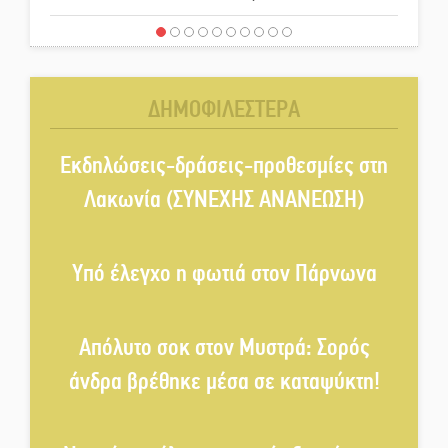
Τα ζάρια παίρνουν «φωτιά» στην
Άρνα: Στήνεται το 3ο Τουρνουά
Τάβλι
ΔΗΜΟΦΙΛΕΣΤΕΡΑ
Αυθεντικό γλέντι με «Γιορτή
Βραστού» στη Σοχά
Εκδηλώσεις-δράσεις-προθεσμίες στη
Λακωνία (ΣΥΝΕΧΗΣ ΑΝΑΝΕΩΣΗ)
Το τελεφερίκ της Μονεμβασιάς
στο τραπέζι του δημόσιου
Υπό έλεγχο η φωτιά στον Πάρνωνα
διαλόγου
Πολιτισμός και παράδοση δίνουν
Απόλυτο σοκ στον Μυστρά: Σορός
ραντεβού στην Αγόριανη
άνδρα βρέθηκε μέσα σε καταψύκτη!
Η Σοχά ετοιμάζεται για ένα