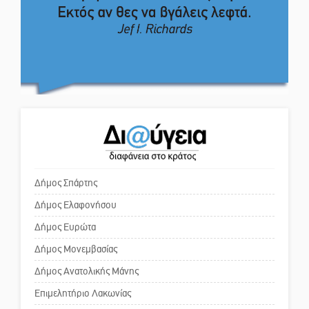
Το δικό σας σχόλιο: Ιερή
απόφαση
Ο Ήλιος αποκαλύπτει τα μυστικά
του: Νέες εικόνες φέρνουν στο
Το δικό σας σχόλιο: Πώς να
φως άγνωστες «δίνες» στην
εμπιστευθείς;
επιφάνειά του
4,2 εκατ. ευρώ σε κτηνοτρόφους
Ο εξωραϊσμός της Πλατείας Ν.
για ζώα που θανατώθηκαν λόγω
Κόσμου και ένας ελλοχεύων
επιζωοτιών
κίνδυνος
Δήμος Σπάρτης
Δήμος Ελαφονήσου
Το δικό σας σχόλιο: «Κύριε
πρωθυπουργέ, ντροπή»
Δήμος Ευρώτα
Δήμος Μονεμβασίας
Δήμος Ανατολικής Μάνης
Το δικό σας σχόλιο: Ανοιχτή
επιστολή στον δήμαρχο Σπάρτης
Επιμελητήριο Λακωνίας