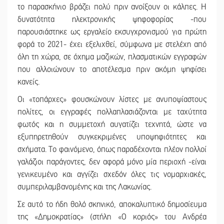
το παρασκήνιο βράζει πολύ πριν ανοίξουν οι κάλπες. Η
δυνατότητα ηλεκτρονικής ψηφοφορίας -που
παρουσιάστηκε ως εργαλείο εκσυγχρονισμού για πρώτη
φορά το 2021- έχει εξελιχθεί, σύμφωνα με στελέχη από
όλη τη χώρα, σε όχημα μαζικών, πλασματικών εγγραφών
που αλλοιώνουν το αποτέλεσμα πριν ακόμη ψηφίσει
κανείς.
Οι
«
τοπάρχες
»
φουσκώνουν λίστες με ανυποψίαστους
πολίτες, οι εγγραφές πολλαπλασιάζονται με ταχύτητα
φωτός και η συμμετοχή αυγατίζει τεχνητά, ώστε να
εξυπηρετηθούν συγκεκριμένες υποψηφιότητες και
σχήματα. Το φαινόμενο, όπως παραδέχονται πλέον πολλοί
γαλάζιοι παράγοντες, δεν αφορά μόνο μία περιοχή -είναι
γενικευμένο και αγγίζει σχεδόν όλες τις νομαρχιακές,
συμπεριλαμβανομένης και της Λακωνίας.
Σε αυτό το ήδη θολό σκηνικό, αποκαλυπτικό δημοσίευμα
της
«
Δημοκρατίας
» (
στήλη
«
Ο κοριός
»
του Ανδρέα