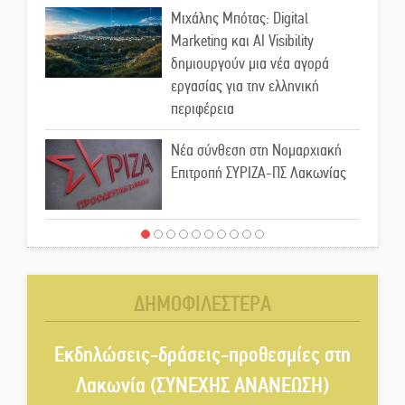
Μιχάλης Μπότας: Digital
Marketing και AI Visibility
δημιουργούν μια νέα αγορά
εργασίας για την ελληνική
περιφέρεια
Νέα σύνθεση στη Νομαρχιακή
Επιτροπή ΣΥΡΙΖΑ-ΠΣ Λακωνίας
«Χάθηκε ένας από τους απλούς,
σπουδαίους ανθρώπους που
κάνουν τον κόσμο λίγο πιο
ΔΗΜΟΦΙΛΕΣΤΕΡΑ
ανθρώπινο»
Χωρίς «διακοπές» η ΕΛΑΣ:
Εκδηλώσεις-δράσεις-προθεσμίες στη
Σάρωσε Πελοπόννησο και
Λακωνία (ΣΥΝΕΧΗΣ ΑΝΑΝΕΩΣΗ)
Λακωνία