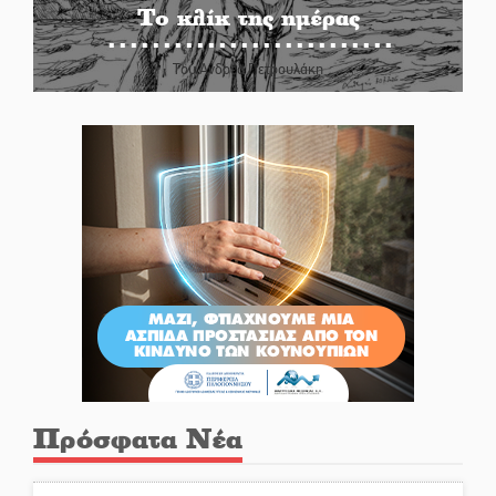
Το κλίκ της ημέρας
Του Ανδρέα Πετρουλάκη
Πρόσφατα Νέα