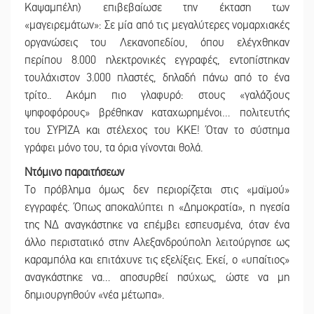
Καψαμπέλη) επιβεβαίωσε την έκταση των
«
μαγειρεμάτων
»:
Σε μία από τις μεγαλύτερες νομαρχιακές
οργανώσεις του Λεκανοπεδίου, όπου ελέγχθηκαν
περίπου 8.000 ηλεκτρονικές εγγραφές, εντοπίστηκαν
τουλάχιστον 3.000 πλαστές, δηλαδή πάνω από το ένα
τρίτο.. Ακόμη πιο γλαφυρό: στους
«
γαλάζιους
ψηφοφόρους
»
βρέθηκαν καταχωρημένοι… πολιτευτής
του ΣΥΡΙΖΑ και στέλεχος του ΚΚΕ! Όταν το σύστημα
γράφει μόνο του, τα όρια γίνονται θολά.
Ντόμινο παραιτήσεων
Το πρόβλημα όμως δεν περιορίζεται στις
«
μαϊμού
»
εγγραφές. Όπως αποκαλύπτει η
«
Δημοκρατία
»,
η ηγεσία
της ΝΔ αναγκάστηκε να επέμβει εσπευσμένα, όταν ένα
άλλο περιστατικό στην Αλεξανδρούπολη λειτούργησε ως
καραμπόλα και επιτάχυνε τις εξελίξεις. Εκεί, ο
«
υπαίτιος
»
αναγκάστηκε να… αποσυρθεί ησύχως, ώστε να μη
δημιουργηθούν
«
νέα μέτωπα
».