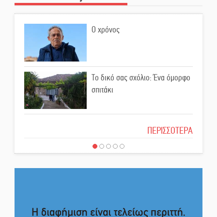
Εκδηλώσεις-δράσεις-
προθεσμίες στη Λακωνία
Ο χρόνος
(ΣΥΝΕΧΗΣ ΑΝΑΝΕΩΣΗ)
Ποδοσφαιρικό αντάμωμα για
τους Κοκκινοραχίτες
Το δικό σας σχόλιο: Ένα όμορφο
σπιτάκι
Μάχης συνέχεια των 310 για τη
Λαϊκή Σπάρτης
Το δικό σας σχόλιο: Μπράβο στη
ΠΕΡΙΣΣΟΤΕΡΑ
Φιλαρμονική Σπάρτης
Στον τελικό του Πρωταθλήματος
Ελλάδας Beach Soccer ο Π.
Το δικό σας σχόλιο: Σύντομη
Μαρτσούκος
απάντηση σε διθυράμβους για το
παλαιό Δικαστικό Μέγαρο
Η Έρη Ρίτσου σχολιάζει τα…
τραγελαφικά των «κληρονόμων»