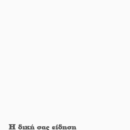
Ταϊβάν: Στη βάση τους τα
παγκόσμια Σπαρτιατόπουλα
«Ρίζες και Ρεύματα» στο
Ξηροκάμπι με Ίκαρη και
Ζερβάκη
Αμετάβλητος στο «τριάρι» ο
κίνδυνος φωτιάς σε όλη τη
Λακωνία
Εβδομάδα Ομογενών:
Κερδισμένη ουσία ή
επικοινωνιακές εντυπώσεις;
Ελεύθερος ο 55χρονος για την
υπόθεση του Μυστρά
Η δική σας είδηση