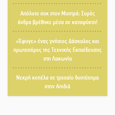
«Έφυγε» ένας γνήσιος Δάσκαλος
Απόλυτο σοκ στον Μυστρά: Σορός
και πρωτοπόρος της Τεχνικής
άνδρα βρέθηκε μέσα σε καταψύκτη!
Εκπαίδευσης στη Λακωνία
«Κλειστά» ανοιχτά προαύλια
«Έφυγε» ένας γνήσιος Δάσκαλος και
στον Δ. Σπάρτης;
πρωτοπόρος της Τεχνικής Εκπαίδευσης
στη Λακωνία
Δεκαπενταύγουστος στην
Πετρίνα: Αντάμωμα με μουσική,
χορό και παράδοση
Νεκρή κοπέλα σε τροχαίο δυστύχημα
Σωτήρια επέμβαση για ναυτικό
στην Απιδιά
ανοιχτά του Γυθείου
Αποστολή εξετελέσθη στην