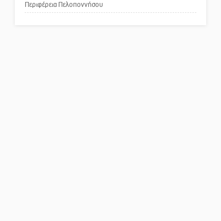
για τη λειτουργία του ΚΑΠΗ
Περιφέρεια Πελοποννήσου
Το δικό σας σχόλιο: Παράδειγμα
κοινωνικής αναισθησίας