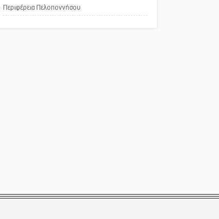
Περιφέρεια Πελοποννήσου
Παράδειγμα κοινωνικής
αναισθησίας
Πού βρίσκεται το ιστορικό
κέντρο της Σπάρτης;