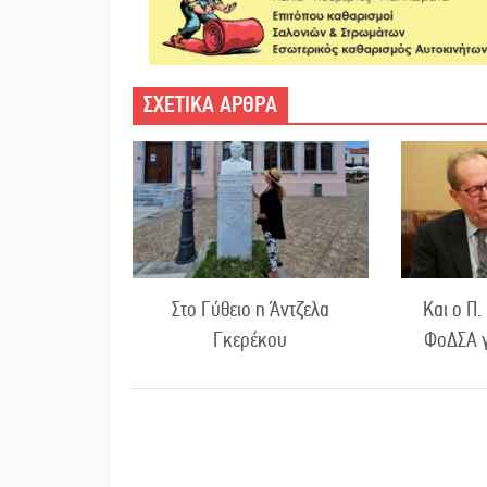
ΣΧΕΤΙΚΑ ΑΡΘΡΑ
Στο Γύθειο η Άντζελα
Και ο Π.
Γκερέκου
ΦοΔΣΑ γ