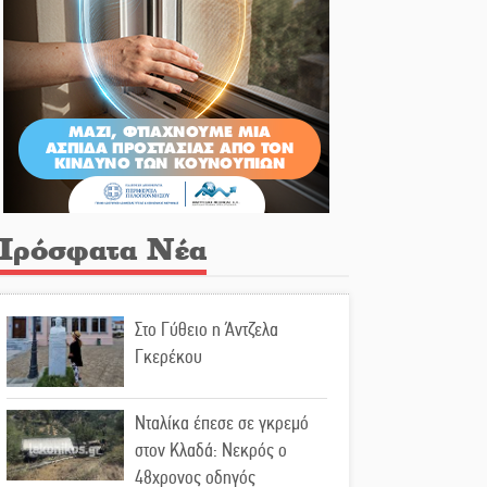
Πρόσφατα Νέα
Στο Γύθειο η Άντζελα
Γκερέκου
Νταλίκα έπεσε σε γκρεμό
στον Κλαδά: Νεκρός ο
48χρονος οδηγός