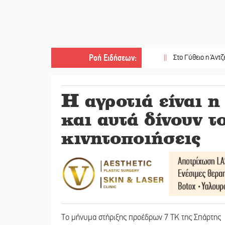
Ροή Ειδήσεων
:
||
Στο Γύθειο η Άντζελα Γκερέκ
Η αγροτιά είναι 
και αυτά δίνουν το
κινητοποιήσεις
Το μήνυμα στήριξης προέδρων 7 ΤΚ της Σπάρτης