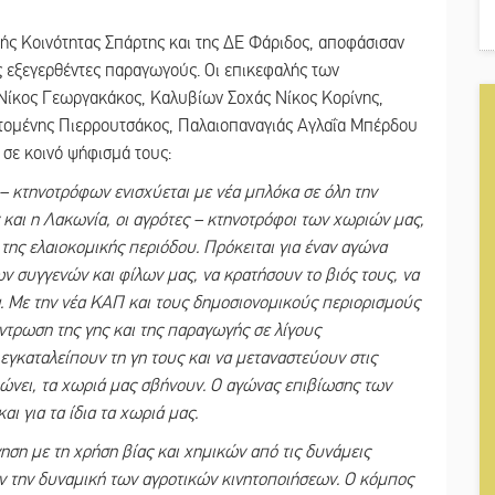
κής Κοινότητας Σπάρτης και της ΔΕ Φάριδος, αποφάσισαν
 εξεγερθέντες παραγωγούς. Οι επικεφαλής των
ίκος Γεωργακάκος, Καλυβίων Σοχάς Νίκος Κορίνης,
τομένης Πιερρουτσάκος, Παλαιοπαναγιάς Αγλαΐα Μπέρδου
σε κοινό ψήφισμά τους:
– κτηνοτρόφων ενισχύεται με νέα μπλόκα σε όλη την
και η Λακωνία, οι αγρότες – κτηνοτρόφοι των χωριών μας,
της ελαιοκομικής περιόδου. Πρόκειται για έναν αγώνα
ν συγγενών και φίλων μας, να κρατήσουν το βιός τους, να
α. Με την νέα ΚΑΠ και τους δημοσιονομικούς περιορισμούς
ντρωση της γης και της παραγωγής σε λίγους
 εγκαταλείπουν τη γη τους και να μεταναστεύουν στις
ώνει, τα χωριά μας σβήνουν. Ο αγώνας επιβίωσης των
ι για τα ίδια τα χωριά μας.
ηση με τη χρήση βίας και χημικών από τις δυνάμεις
ν την δυναμική των αγροτικών κινητοποιήσεων. Ο κόμπος