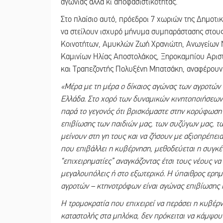
αγωνίας αλλά κι αποφασιστικότητας.
Στο πλαίσιο αυτό, πρόεδροι 7 χωριών της Δημοτι
να στείλουν ισχυρό μήνυμα συμπαράστασης στους
Κοινοτήτων, Αμυκλών Ζωή Χρανιώτη, Ανωγείων Ν
Καμινίων Ηλίας Αποστολάκος, Ξηροκαμπίου Αρισ
και Τραπεζοντής Πολυξένη Μπατσάκη, αναφέρουν 
«Μέρα με τη μέρα ο δίκαιος αγώνας των αγροτών 
Ελλάδα. Στο χορό των δυναμικών κινητοποιήσεων 
παρά το γεγονός ότι βρισκόμαστε στην κορύφωση 
επιβίωσης των παιδιών μας, των συζύγων μας, τω
μείνουν στη γη τους και να ζήσουν με αξιοπρέπει
που επιβάλλει η κυβέρνηση, μεθοδεύεται η συγκέ
“επιχειρηματίες” αναγκάζοντας έτσι τους νέους να
μεγαλουπόλεις ή στο εξωτερικό. Η ύπαιθρος ερημ
αγροτών – κτηνοτρόφων είναι αγώνας επιβίωσης κα
Η τρομοκρατία που επιχειρεί να περάσει η κυβέρν
καταστολής στα μπλόκα, δεν πρόκειται να κάμψου