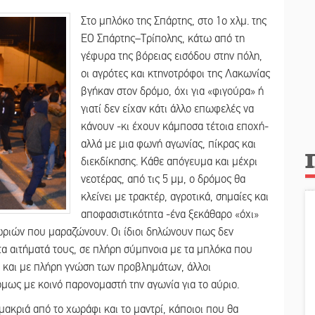
Στο μπλόκο της Σπάρτης, στο 1ο χλμ. της
ΕΟ Σπάρτης–Τρίπολης, κάτω από τη
γέφυρα της βόρειας εισόδου στην πόλη,
οι αγρότες και κτηνοτρόφοι της Λακωνίας
βγήκαν στον δρόμο, όχι για «φιγούρα» ή
γιατί δεν είχαν κάτι άλλο επωφελές να
κάνουν -κι έχουν κάμποσα τέτοια εποχή-
αλλά με μια φωνή αγωνίας, πίκρας και
διεκδίκησης. Κάθε απόγευμα και μέχρι
νεοτέρας, από τις 5 μμ, ο δρόμος θα
κλείνει με τρακτέρ, αγροτικά, σημαίες και
αποφασιστικότητα -ένα ξεκάθαρο «όχι»
ωριών που μαραζώνουν. Οι ίδιοι δηλώνουν πως δεν
α αιτήματά τους, σε πλήρη σύμπνοια με τα μπλόκα που
 και με πλήρη γνώση των προβλημάτων, άλλοι
όμως με κοινό παρονομαστή την αγωνία για το αύριο.
μακριά από το χωράφι και το μαντρί, κάποιοι που θα