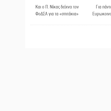
Και ο Π. Νίκας δείχνει τον
Για πάν
ΦοΔΣΑ για τα «σπιτάκια»
Ευρωκοινο