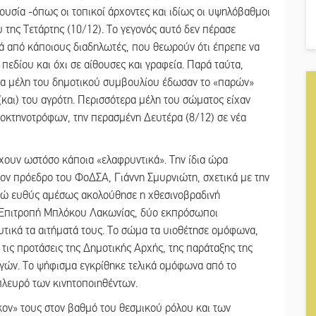
υσία -όπως οι τοπικοί άρχοντες και ιδίως οι υψηλόβαθμοι
υ της Τετάρτης (10/12). Το γεγονός αυτό δεν πέρασε
κά από κάποιους διαδηλωτές, που θεωρούν ότι έπρεπε να
πεδίου και όχι σε αίθουσες και γραφεία. Παρά ταύτα,
ένα μέλη του δημοτικού συμβουλίου έδωσαν το «παρών»
(και) του αγρότη. Περισσότερα μέλη του σώματος είχαν
οκτηνοτρόφων, την περασμένη Δευτέρα (8/12) σε νέα
χουν ωστόσο κάποια «ελαφρυντικά». Την ίδια ώρα
ον πρόεδρο του ΦοΔΣΑ, Γιάννη Σμυρνιώτη, σχετικά με την
νώ ευθύς αμέσως ακολούθησε η χθεσινοβραδινή
 Επιτροπή Μπλόκου Λακωνίας, δύο εκπρόσωποι
υτικά τα αιτήματά τους. Το σώμα τα υιοθέτησε ομόφωνα,
ις προτάσεις της Δημοτικής Αρχής, της παράταξης της
ωγών. Το ψήφισμα εγκρίθηκε τελικά ομόφωνα από το
πλευρό των κινητοποιηθέντων.
ήκον» τους στον βαθμό του θεσμικού ρόλου και των