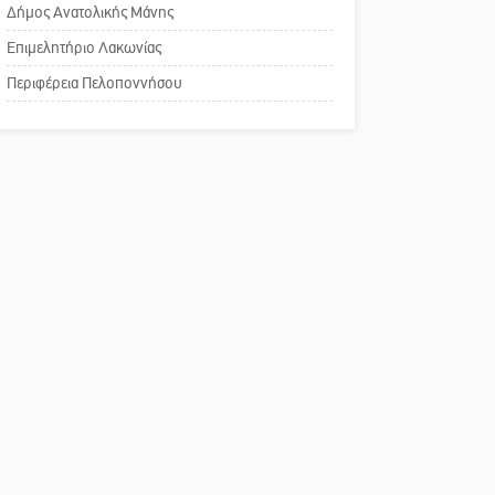
Δήμος Ανατολικής Μάνης
Φως σε μπαράζ διαρρήξεων
Πού βρίσκεται το ιστορικό
στον Δ. Ευρώτα
Επιμελητήριο Λακωνίας
κέντρο της Σπάρτης;
Περιφέρεια Πελοποννήσου
Το δικό σας σχόλιο: Ρύποι