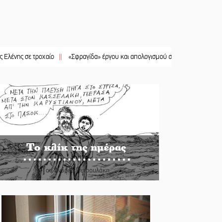
 τροχαίο
||
«Σφραγίδα» έργου και απολογισμού στο Παναρκαδικό από τον Κυρ.
Το κλίκ της ημέρας
Του Ανδρέα Πετρουλάκη