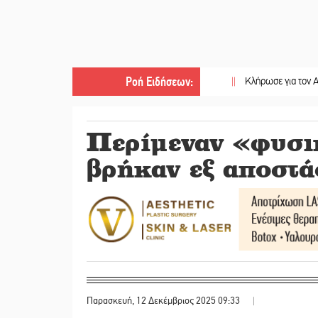
Ροή Ειδήσεων
:
||
Κλήρωσε για τον Αστέρα Βλαχι
Περίμεναν «φυσι
βρήκαν εξ αποστ
Παρασκευή, 12 Δεκέμβριος 2025 09:33
|