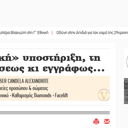
ώτη στη Γ’ Εθνική
||
Οδύνη στην Απιδιά για τον χαμό της 29χρονης Ελένης σε
κή» υποστήριξη, τη
άσεως κι εγγράφως…