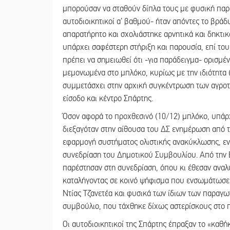
μπορούσαν να σταθούν δίπλα τους με φυσική παρο
αυτοδιοικητικοί α’ βαθμού- ήταν απόντες το βράδ
απαρατήρητο και σχολιάστηκε αρνητικά και δηκτι
υπάρχει σαφέστερη στήριξη και παρουσία, επί του 
πρέπει να σημειωθεί ότι -για παράδειγμα- ορισμ
μεμονωμένα στο μπλόκο, κυρίως με την ιδιότητα 
συμμετάσχει στην αρχική συγκέντρωση των αγροτ
είσοδο και κέντρο Σπάρτης.
Όσον αφορά το προχθεσινό (10/12) μπλόκο, υπάρ
διεξαγόταν στην αίθουσα του ΔΣ ενημέρωση από τ
εφαρμογή συστήματος ολιστικής ανακύκλωσης, ε
συνεδρίαση του Δημοτικού Συμβουλίου. Από την
παρέστησαν στη συνεδρίαση, όπου κι έθεσαν αναλ
καταλήγοντας σε κοινό ψήφισμα που ενσωμάτωσε τ
Ντίας Τζανετέα και φυσικά των ίδιων των παραγ
συμβούλιο, που τάχθηκε δίχως αστερίσκους στο 
Οι αυτοδιοικητικοί της Σπάρτης έπραξαν το «καθ