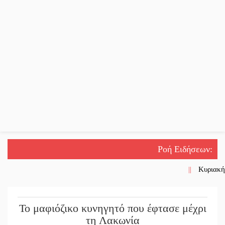
Ροή Ειδήσεων
:
||
Κυριακή 
||
Στον κατ
Το μαφιόζικο κυνηγητό που έφτασε μέχρι
||
Πολύποδε
τη Λακωνία