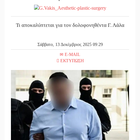
||
Τι αποκα
||
Στη φάκα
Τι αποκαλύπτεται για τον δολοφονηθέντα Γ. Λάλα
||
Δεν χαλα
||
Κατεβαίν
Σάββατο, 13 Δεκέμβριος 2025 09:29
||
Δημοσιεύ
E-MAIL
ΕΚΤΥΠΩΣΗ
||
Υπάλληλο
||
Φως σε μ
||
Υπερηφάν
||
Εντοπισμ
||
Και ο Π.
||
Εντολή δ