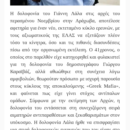
||
Ασίστ στ
||
Στον Μα
Η δολοφονία του Γιάννη Λάλα στις αρχές του
περασμένου Νοεμβρίου στην Αράχωβα, αποτέλεσε
||
Προληπτι
αφετηρία για έναν νέο, εκτεταμένο κύκλο ερευνών, με
τους αξιωματικούς της ΕΛΑΣ να εξετάζουν πλέον
||
Στα «σπλ
τόσο τα κίνητρα, όσο και τις πιθανές διασυνδέσεις
||
Εκδηλώσ
πίσω από την οργανωμένη εκτέλεση. Ο 41χρονος, ο
οποίος στο παρελθόν είχε κατηγορηθεί και φυλακιστεί
||
Νεκρή κο
για τη δολοφονία του δημοσιογράφου Γιώργου
Καραϊβάζ, αλλά αθωώθηκε στη συνέχεια λόγω
αμφιβολιών, θεωρούταν πρόσωπο με ισχυρή παρουσία
στους κύκλους της αποκαλούμενης «Greek Mafia»,
και φαίνεται πως είχε γίνει στόχος αντίπαλων
ομάδων. Σύμφωνα με την εκτίμηση των Αρχών, η
δολοφονία του εντάσσεται στη συνεχιζόμενη σειρά
αιματηρών αντιπαραθέσεων και ξεκαθαρισμάτων στον
υπόκοσμο. Η δολοφονία Λάλα ήρθε να επισφραγίσει
μια σειρά δολοφονικών ενεργειών που τον είχαν στο