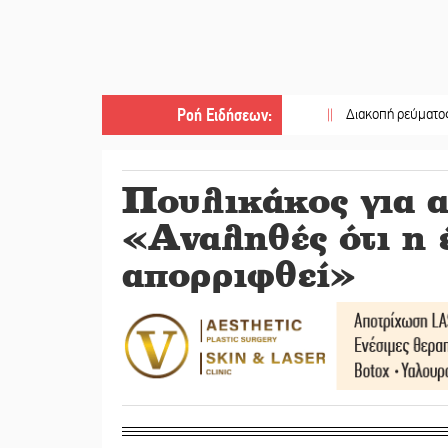
Ροή Ειδήσεων
:
||
Διακοπή ρεύματος στο Έλ
Πουλικάκος για 
«Αναληθές ότι η 
απορριφθεί»