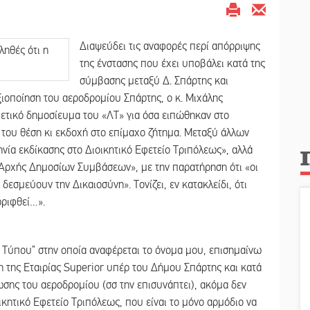
Διαψεύδει τις αναφορές περί απόρριψης
της ένστασης που έχει υποβάλει κατά της
σύμβασης μεταξύ Δ. Σπάρτης και
ξιοποίηση του αεροδρομίου Σπάρτης, ο κ. Μιχάλης
χετικό δημοσίευμα του «ΛΤ» για όσα ειπώθηκαν στο
 του θέση κι εκδοχή στο επίμαχο ζήτημα. Μεταξύ άλλων
ηνία εκδίκασης στο Διοικητικό Εφετείο Τριπόλεως», αλλά
 Αρχής Δημοσίων Συμβάσεων», με την παρατήρηση ότι «οι
εσμεύουν την Δικαιοσύνη». Τονίζει, εν κατακλείδι, ότι
ρριφθεί…».
Τύπου” στην οποία αναφέρεται το όνομα μου, επισημαίνω
 της Εταιρίας Superior υπέρ του Δήμου Σπάρτης και κατά
σης του αεροδρομίου (σσ την επισυνάπτει), ακόμα δεν
ικητικό Εφετείο Τριπόλεως, που είναι το μόνο αρμόδιο να