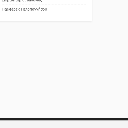
Το δικό σας σχόλιο:
Περιφέρεια Πελοποννήσου
Παράδειγμα κοινωνικής
αναισθησίας
Πού βρίσκεται το ιστορικό
κέντρο της Σπάρτης;