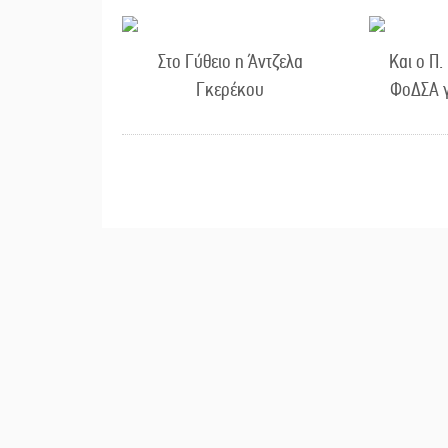
Στο Γύθειο η Άντζελα
Και ο Π.
Γκερέκου
ΦοΔΣΑ γ