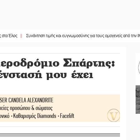
ος
||
Συνάντηση τιμής και ευγνωμοσύνης για τους ομογενείς από την ΙΜΜΣ
||
αεροδρόμιο Σπάρτης:
ένστασή μου έχει