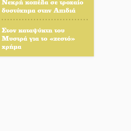
Ταιβάν
Νεκρή κοπέλα σε τροχαίο
δυστύχημα στην Απιδιά
Τζάμπολ για τρίτη χρονιά
στο τουρνουά GNC 3on3 στη
Σκάλα
Στον καταψύκτη του
Μυστρά για το «ζεστό»
Νέο χρηματοδοτικό
χρήμα
εργαλείο για αναβάθμιση
του οδικού δικτύου της
Πελοποννήσου
Καθαρίζονται τα ρέματα στις
Κροκεές
Σπατάλη και παρανομία
«στραγγίζουν» τη Μάνη
Βουλή των Εφήβων 2026-