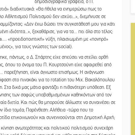
δημοσιογραφικά γραφεία, ο Π.
τιά» διαδικτυακά: «Θα ήθελα να ενημερώσω πως το
 Αθλητισμού Πολιτισμού δεν ισχύει...», διεμήνυσε σε
αμμίζοντας: «Δεν έχω δώσει την συγκατάθεσή μου για κάτι
νη ιδιότητα...», ξεκαθάρισε, για να τα… πει όλα στο τέλος:
αι…. «προειδοποιητική» νύξη, πλαισιωμένη με «πονηρό»
ένος», για τους γνώστες των social).
ε, πάντως, ο Δ. Σπάρτης είχε σπεύσει να στείλει ορθή
ς, όπου το όνομα του Π. Κουρτσούνη είχε αφαιρεθεί από
… παρεξήγηση, είναι άγνωστο επισήμως. Η ανάγνωση
πόφαση στο πινακάκι για το rotation του Μιχ. Βακαλόπουλου
. Στα δικά μας μάτια φαντάζει η πιθανότερη υπόθεση. Εξ
ρνησης των σαφώς υποβαθμισμένων καθηκόντων από τον
αία διετία. Και πώς θα μπορούσε άλλωστε να συναινέσει σε
 ίδιο τομέα; Παρένθεση: Αλήθεια -τώρα που το
ίδα επικοινωνούν και συνεννοούνται στη Δημοτική Αρχή;
α κίνηση ανωτερότητας και πολιτικού πολιτισμού συνεχάρη