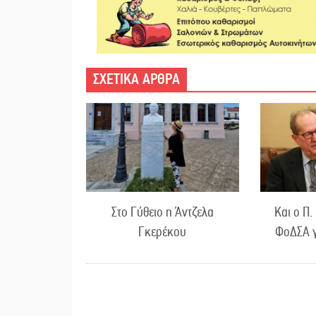
ΣΧΕΤΙΚΑ ΑΡΘΡΑ
Στο Γύθειο η Άντζελα
Και ο Π.
Γκερέκου
ΦοΔΣΑ γ