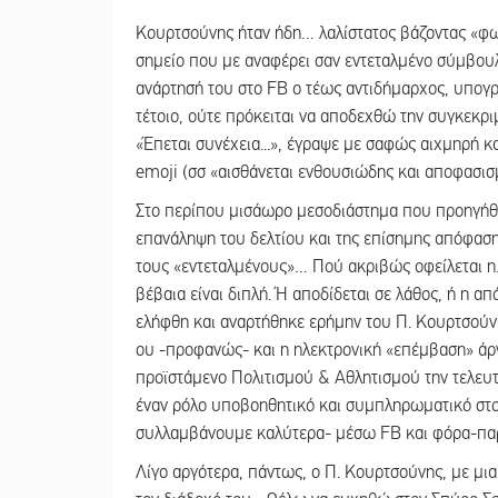
Κουρτσούνης ήταν ήδη… λαλίστατος βάζοντας «φω
σημείο που με αναφέρει σαν εντεταλμένο σύμβουλο
ανάρτησή του στο FB ο τέως αντιδήμαρχος, υπογρ
τέτοιο, ούτε πρόκειται να αποδεχθώ την συγκεκριμέ
«Έπεται συνέχεια...», έγραψε με σαφώς αιχμηρή κ
emoji (σσ «αισθάνεται ενθουσιώδης και αποφασισμ
Στο περίπου μισάωρο μεσοδιάστημα που προηγήθηκ
επανάληψη του δελτίου και της επίσημης απόφαση
τους «εντεταλμένους»… Πού ακριβώς οφείλεται η
βέβαια είναι διπλή. Ή αποδίδεται σε λάθος, ή η α
ελήφθη και αναρτήθηκε ερήμην του Π. Κουρτσούνη
ου -προφανώς- και η ηλεκτρονική «επέμβαση» ά
προϊστάμενο Πολιτισμού & Αθλητισμού την τελευτ
έναν ρόλο υποβοηθητικό και συμπληρωματικό στον
συλλαμβάνουμε καλύτερα- μέσω FB και φόρα-παρτ
Λίγο αργότερα, πάντως, ο Π. Κουρτσούνης, με μι