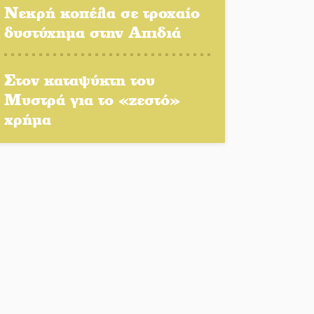
Νεκρή κοπέλα σε τροχαίο
δυστύχημα στην Απιδιά
Στο Γύθειο η Άντζελα
Γκερέκου
Στον καταψύκτη του
Μυστρά για το «ζεστό»
χρήμα
Νταλίκα έπεσε σε γκρεμό
στον Κλαδά: Νεκρός ο
48χρονος οδηγός
«Ανοιχτή Πόλη» απόψε η
Σπάρτη «ξεκλειδώνει»
αγορά και ψυχαγωγία
«Θέρισε» η άσφαλτος και
τον Ιούλιο στην
Πελοπόννησο