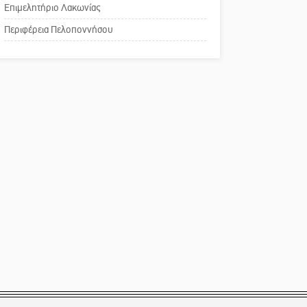
Επιμελητήριο Λακωνίας
Το δικό σας σχόλιο:
Περιφέρεια Πελοποννήσου
Παράδειγμα κοινωνικής
αναισθησίας
Πού βρίσκεται το ιστορικό
κέντρο της Σπάρτης;