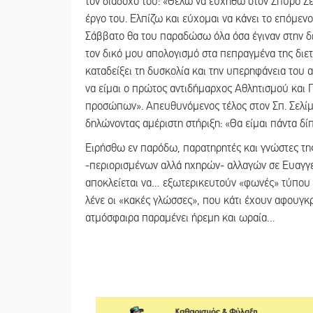
τον διάδοχό του: «Θέλω να ευχηθώ στον Σπύρο Σ
έργο του. Ελπίζω και εύχομαι να κάνει το επόμενο 
Σάββατο θα του παραδώσω όλα όσα έγιναν στην δι
τον δικό μου απολογισμό στα πεπραγμένα της διετ
καταδείξει τη δυσκολία και την υπερηφάνεια του α
να είμαι ο πρώτος αντιδήμαρχος Αθλητισμού και 
προσώπων». Απευθυνόμενος τέλος στον Σπ. Σελίμ
δηλώνοντας αμέριστη στήριξη: «Θα είμαι πάντα δίπλ
Ειρήσθω εν παρόδω, παρατηρητές και γνώστες της 
-περιορισμένων αλλά ηχηρών- αλλαγών σε Ευαγγελ
αποκλείεται να… εξωτερικευτούν «φωνές» τύπου 
λένε οι «κακές γλώσσες», που κάτι έχουν αφουγκρ
ατμόσφαιρα παραμένει ήρεμη και ωραία…