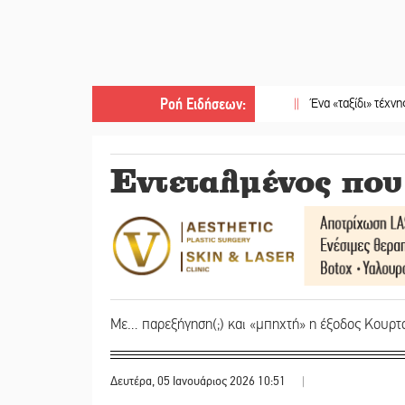
Ροή Ειδήσεων
:
||
Ένα «ταξίδι» τέχνης και χρωμ
Εντεταλμένος που
Με… παρεξήγηση(;) και «μπηχτή» η έξοδος Κουρτ
Δευτέρα, 05 Ιανουάριος 2026 10:51
|