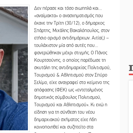
Δεν πέρασε και τόσο σιωπηλά και…
«αναίμακτα» o ανασχηματισμός που
έκανε την Τρίτη (30/12), ο δήμαρχος
Σπάρτης, Μιχάλης Βακαλόπουλος, στον
ετήσιο ορισμό αντιδημάρχων. Αιτία(;) –
τουλάχιστον μία από αυτές που…
φανερώθηκαν μέχρι στιγμής. Ο Πάνος
Κουρτσούνης, ο οποίος παρέδωσε τη
σκυτάλη της αντιδημαρχίας Πολιτισμού,
Τουρισμού & Αθλητισμού στον Σπύρο
Σελίμο, είχε αναγραφεί στο κείμενο της
απόφασης (ΦΕΚ) ως «εντεταλμένος
δημοτικός σύμβουλος Πολιτισμού,
Τουρισμού και Αθλητισμού». Κι ενώ η
είδηση για τη σύνθεση του νέου
δημαρχιακού σχήματος είχε ήδη
κοινοποιηθεί και συζητείτο στα