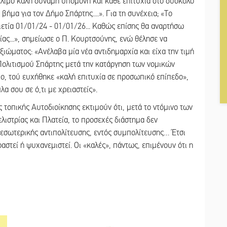
ελίμο καλή δύναμη υπομονή και κάθε επιτυχία στο δύσκολο
βήμα για τον Δήμο Σπάρτης....». Για τη συνέχεια; «Το
ετία 01/01/24 - 01/01/26... Καθώς επίσης θα αναρτήσω
ίας...», σημείωσε ο Π. Κουρτσούνης, ενώ θέλησε να
ξιώματος: «Ανέλαβα μία νέα αντιδημαρχία και είχα την τιμή
Πολιτισμού Σπάρτης μετά την κατάργηση των νομικών
ο, τού ευχήθηκε «καλή επιτυχία σε προσωπικό επίπεδο»,
α σου σε ό,τι με χρειαστείς».
τοπικής Αυτοδιοίκησης εκτιμούν ότι, μετά το ντόμινο των
ιστρίας και Πλατεία, το προσεχές διάστημα δεν
εσωτερικής αντιπολίτευσης, εντός συμπολίτευσης… Έτσι
αστεί ή ψυχανεμιστεί. Οι «καλές», πάντως, επιμένουν ότι η