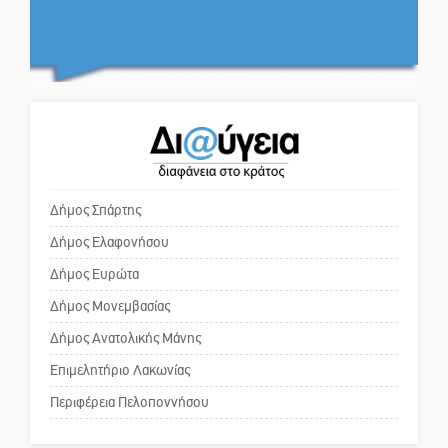
Η ψυχολογία της ανατροπής στο
ποδόσφαιρο
Ο εξωραϊσμός της Πλατείας Ν.
Κόσμου και ένας ελλοχεύων
κίνδυνος
Ένα «ταξίδι» τέχνης και
χρωμάτων στη Νεάπολη
Το δικό σας σχόλιο: «Κύριε
πρωθυπουργέ, ντροπή»
Δήμος Σπάρτης
Δήμος Ελαφονήσου
Το δικό σας σχόλιο: Ανοιχτή
επιστολή στον δήμαρχο Σπάρτης
Δήμος Ευρώτα
για τη λειτουργία του ΚΑΠΗ
Δήμος Μονεμβασίας
Δήμος Ανατολικής Μάνης
Το δικό σας σχόλιο: Παράδειγμα
κοινωνικής αναισθησίας
Επιμελητήριο Λακωνίας
Περιφέρεια Πελοποννήσου
Πού βρίσκεται το ιστορικό