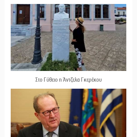
Στο Γύθειο η Άντζελα Γκερέκου