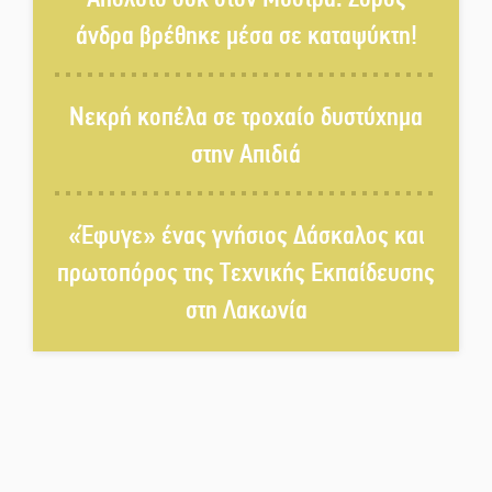
χορό και παράδοση
άνδρα βρέθηκε μέσα σε καταψύκτη!
Σωτήρια επέμβαση για ναυτικό
ανοιχτά του Γυθείου
Νεκρή κοπέλα σε τροχαίο δυστύχημα
στην Απιδιά
Αποστολή εξετελέσθη στην
Ταϊβάν: Στη βάση τους τα
παγκόσμια Σπαρτιατόπουλα
«Έφυγε» ένας γνήσιος Δάσκαλος και
πρωτοπόρος της Τεχνικής Εκπαίδευσης
«Ρίζες και Ρεύματα» στο
στη Λακωνία
Ξηροκάμπι με Ίκαρη και
Ζερβάκη
Αμετάβλητος στο «τριάρι» ο
κίνδυνος φωτιάς σε όλη τη
Λακωνία