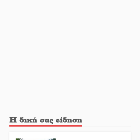
Εβδομάδα Ομογενών:
Κερδισμένη ουσία ή
επικοινωνιακές εντυπώσεις;
Ελεύθερος ο 55χρονος για την
υπόθεση του Μυστρά
Εκδηλώσεις-δράσεις-
προθεσμίες στη Λακωνία
(ΣΥΝΕΧΗΣ ΑΝΑΝΕΩΣΗ)
Ποδοσφαιρικό αντάμωμα για
τους Κοκκινοραχίτες
Η δική σας είδηση
Μάχης συνέχεια των 310 για τη
Λαϊκή Σπάρτης