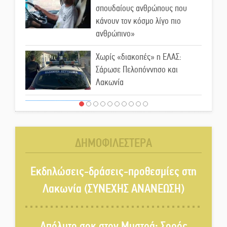
σπουδαίους ανθρώπους που
κάνουν τον κόσμο λίγο πιο
ανθρώπινο»
Χωρίς «διακοπές» η ΕΛΑΣ:
Σάρωσε Πελοπόννησο και
Λακωνία
«Έφυγε» ένας γνήσιος Δάσκαλος
και πρωτοπόρος της Τεχνικής
Εκπαίδευσης στη Λακωνία
ΔΗΜΟΦΙΛΕΣΤΕΡΑ
«Κλειστά» ανοιχτά προαύλια
στον Δ. Σπάρτης;
Εκδηλώσεις-δράσεις-προθεσμίες στη
Λακωνία (ΣΥΝΕΧΗΣ ΑΝΑΝΕΩΣΗ)
Δεκαπενταύγουστος στην
Πετρίνα: Αντάμωμα με μουσική,
Απόλυτο σοκ στον Μυστρά: Σορός