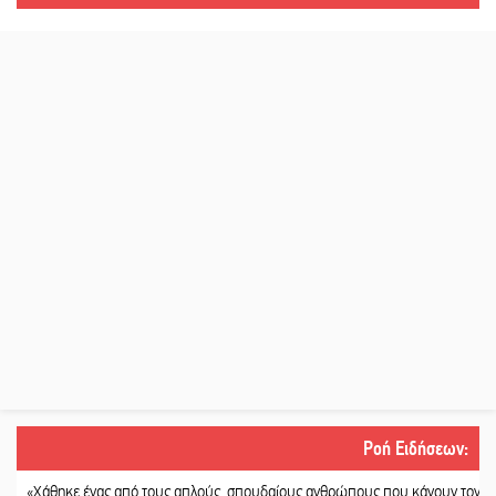
Ροή Ειδήσεων
:
κε ένας από τους απλούς, σπουδαίους ανθρώπους που κάνουν τον κόσμο λίγο 