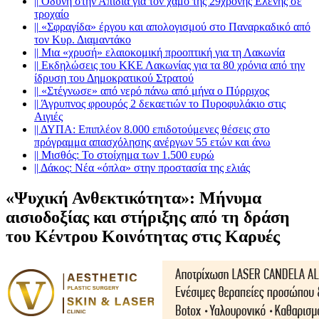
||
Οδύνη στην Απιδιά για τον χαμό της 29χρονης Ελένης σε
τροχαίο
||
«Σφραγίδα» έργου και απολογισμού στο Παναρκαδικό από
τον Κυρ. Διαμαντάκο
||
Μια «χρυσή» ελαιοκομική προοπτική για τη Λακωνία
||
Εκδηλώσεις του ΚΚΕ Λακωνίας για τα 80 χρόνια από την
ίδρυση του Δημοκρατικού Στρατού
||
«Στέγνωσε» από νερό πάνω από μήνα ο Πύρριχος
||
Άγρυπνος φρουρός 2 δεκαετιών το Πυροφυλάκιο στις
Αιγιές
||
ΔΥΠΑ: Επιπλέον 8.000 επιδοτούμενες θέσεις στο
πρόγραμμα απασχόλησης ανέργων 55 ετών και άνω
||
Μισθός: Το στοίχημα των 1.500 ευρώ
||
Δάκος: Νέα «όπλα» στην προστασία της ελιάς
«Ψυχική Ανθεκτικότητα»: Μήνυμα
αισιοδοξίας και στήριξης από τη δράση
του Κέντρου Κοινότητας στις Καρυές