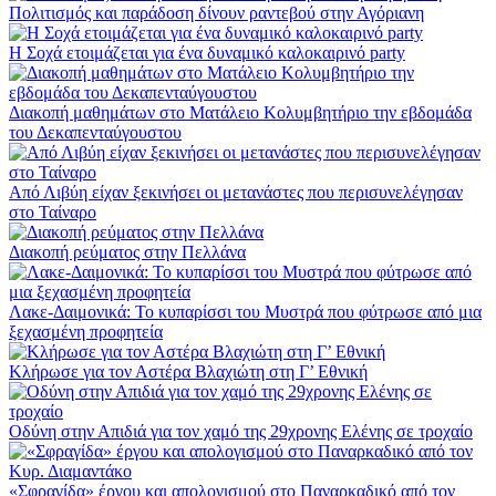
Πολιτισμός και παράδοση δίνουν ραντεβού στην Αγόριανη
Η Σοχά ετοιμάζεται για ένα δυναμικό καλοκαιρινό party
Διακοπή μαθημάτων στο Ματάλειο Κολυμβητήριο την εβδομάδα
του Δεκαπενταύγουστου
Από Λιβύη είχαν ξεκινήσει οι μετανάστες που περισυνελέγησαν
στο Ταίναρο
Διακοπή ρεύματος στην Πελλάνα
Λακε-Δαιμονικά: Το κυπαρίσσι του Μυστρά που φύτρωσε από μια
ξεχασμένη προφητεία
Κλήρωσε για τον Αστέρα Βλαχιώτη στη Γ’ Εθνική
Οδύνη στην Απιδιά για τον χαμό της 29χρονης Ελένης σε τροχαίο
«Σφραγίδα» έργου και απολογισμού στο Παναρκαδικό από τον