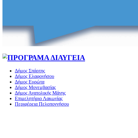
Δήμος Σπάρτης
Δήμος Ελαφονήσου
Δήμος Ευρώτα
Δήμος Μονεμβασίας
Δήμος Ανατολικής Μάνης
Επιμελητήριο Λακωνίας
Περιφέρεια Πελοποννήσου