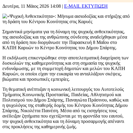
Δευτέρα, 11 Μάιος 2026 14:08
|
E-MAIL
ΕΚΤΥΠΩΣΗ
Σημαντικά μηνύματα για τη δύναμη της ψυχικής ανθεκτικότητας,
της αισιοδοξίας και της ανθρώπινης σύνδεσης αναδείχθηκαν μέσα
από τη δράση που διοργάνωσε την Παρασκευή 8 Μαΐου στο
ΚΑΠΗ Καρυών το Κέντρο Κοινότητας του Δήμου Σπάρτης.
Η εκδήλωση επικεντρώθηκε στην αποτελεσματική διαχείριση των
δυσκολιών της καθημερινότητας και στη σημασία της ψυχικής
ενδυνάμωσης, με τη συμμετοχή δημοτών και μελών του ΚΑΠΗ
Καρυών, οι οποίοι είχαν την ευκαιρία να ανταλλάξουν σκέψεις,
βιώματα και προσωπικές εμπειρίες.
Τη θεματική ανέπτυξαν η κοινωνική λειτουργός του Αυτοτελούς
Τμήματος Κοινωνικής Προστασίας, Παιδείας, Αθλητισμού και
Πολιτισμού του Δήμου Σπάρτης, Παναγιώτα Πράσινου, καθώς και
η ψυχολόγος της σταθερής δομής του Κέντρου Κοινότητας Δήμου
Σπάρτης, Νικολέττα Παινέση. Μέσα από τις εισηγήσεις τους
ανέδειξαν ζητήματα που σχετίζονται με τη φροντίδα του εαυτού,
την ψυχική ανθεκτικότητα και τη δύναμη προσαρμογής απέναντι
στις προκλήσεις της καθημερινής ζωής.