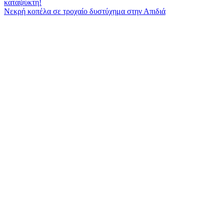
καταψύκτη!
Νεκρή κοπέλα σε τροχαίο δυστύχημα στην Απιδιά