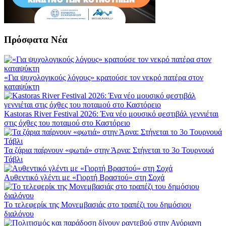
Πρόσφατα Νέα
«Για ψυχολογικούς λόγους» κρατούσε τον νεκρό πατέρα στον
καταψύκτη
Kastoras River Festival 2026: Ένα νέο μουσικό φεστιβάλ γεννιέται
στις όχθες του ποταμού στο Καστόρειο
Τα ζάρια παίρνουν «φωτιά» στην Άρνα: Στήνεται το 3ο Τουρνουά
Τάβλι
Αυθεντικό γλέντι με «Γιορτή Βραστού» στη Σοχά
Το τελεφερίκ της Μονεμβασιάς στο τραπέζι του δημόσιου
διαλόγου