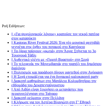
Ροή Ειδήσεων
:
||
«Για ψυχολογικούς λόγους» κρατούσε τον νεκρό πατέρα
στον καταψύκτη
||
Kastoras River Festival 2026: Ένα νέο μουσικό φεστιβάλ
γεννιέται στις όχθες του ποταμού στο Καστόρειο
||
Τα ζάρια παίρνουν «φωτιά» στην Άρνα: Στήνεται το 3ο
Τουρνουά Τάβλι
||
Αυθεντικό γλέντι με «Γιορτή Βραστού» στη Σοχά
||
Το τελεφερίκ της Μονεμβασιάς στο τραπέζι του δημόσιου
διαλόγου
||
Πολιτισμός και παράδοση δίνουν ραντεβού στην Αγόριανη
||
Η Σοχά ετοιμάζεται για ένα δυναμικό καλοκαιρινό party
||
Διακοπή μαθημάτων στο Ματάλειο Κολυμβητήριο την
εβδομάδα του Δεκαπενταύγουστου
||
Από Λιβύη είχαν ξεκινήσει οι μετανάστες που
περισυνελέγησαν στο Ταίναρο
||
Διακοπή ρεύματος στην Πελλάνα
||
Κλήρωσε για τον Αστέρα Βλαχιώτη στη Γ’ Εθνική