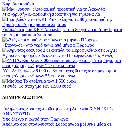
Κυρ. Διαμαντάκο
Μια «χρυσή» ελαιοκομική προοπτική για τη Λακωνία
Εκδηλώσεις του ΚΚΕ Λακωνίας για τα 80 χρόνια από την ίδρυση
του Δημοκρατικού Στρατού
«Στέγνωσε» από νερό πάνω από μήνα ο Πύρριχος
Άγρυπνος φρουρός 2 δεκαετιών το Πυροφυλάκιο στις Αιγιές
ΔΥΠΑ: Επιπλέον 8.000 επιδοτούμενες θέσεις στο πρόγραμμα
απασχόλησης ανέργων 55 ετών και άνω
Μισθός: Το στοίχημα των 1.500 ευρώ
ΔΗΜΟΦΙΛΕΣΤΕΡΑ
Εκδηλώσεις-δράσεις-προθεσμίες στη Λακωνία (ΣΥΝΕΧΗΣ
ΑΝΑΝΕΩΣΗ)
Υπό έλεγχο η φωτιά στον Πάρνωνα
Απόλυτο σοκ στον Μυστρά: Σορός άνδρα βρέθηκε μέσα σε