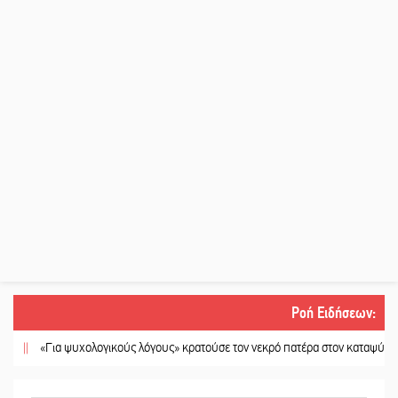
Ροή Ειδήσεων
:
||
«Για ψυχολογικούς λόγους» κρατούσε τον νεκρό πατέρα στον καταψύκτη
||