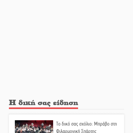
Διακοπή ρεύματος στην Πελλάνα
Λακε-Δαιμονικά: Το κυπαρίσσι
του Μυστρά που φύτρωσε από
μια ξεχασμένη προφητεία
Κλήρωσε για τον Αστέρα
Βλαχιώτη στη Γ’ Εθνική
Οδύνη στην Απιδιά για τον χαμό
της 29χρονης Ελένης σε τροχαίο
Η δική σας είδηση
«Σφραγίδα» έργου και
απολογισμού στο Παναρκαδικό
Το δικό σας σχόλιο: Μπράβο στη
από τον Κυρ. Διαμαντάκο
Φιλαρμονική Σπάρτης