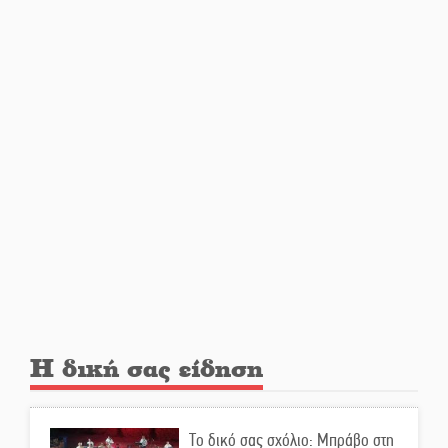
Άγρυπνος φρουρός 2 δεκαετιών
το Πυροφυλάκιο στις Αιγιές
ΔΥΠΑ: Επιπλέον 8.000
επιδοτούμενες θέσεις στο
πρόγραμμα απασχόλησης
ανέργων 55 ετών και άνω
Μισθός: Το στοίχημα των 1.500
ευρώ
Η δική σας είδηση
Δάκος: Νέα «όπλα» στην
προστασία της ελιάς
Το δικό σας σχόλιο: Μπράβο στη