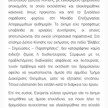
αντίστοιχου Δελτίου Κίνησης, με εγκεκριμένο δρομολόγιο
αποκομιδής το οποίο εκτελέστηκε και ολοκληρώθηκε
κανονικά, όπως προκύπτει και από το ζυγολόγιο
παράδοσης φορτίου στη Μονάδα Επεξεργασίας
Απορριμμάτων αυθημερόν. Το όχημα είχε προσφάτως
υποβληθεί σε εργασίες συντήρησης, οι οποίες
αποτυπώνονται στα οικεία υπηρεσιακά παραστατικά. Στο
επίσημο Δελτίο Κίνησης του οχήματος, στο πεδίο “Βλάβες
– Σημειώσεις – Παρατηρήσεις”, δεν καταγράφηκε καμία
ένδειξη ζημίας ή δυσλειτουργίας. Σύμφωνα με τις
προβλεπόμενες διαδικασίες ασφάλειας και λειτουργίας,
τυχόν πρόβλημα κατά την εκτέλεση του δρομολογίου
οφείλει να γνωστοποιείται άμεσα στο αρμόδιο Τμήμα
Διαχείρισης Οχημάτων, ώστε να εξεταστεί επιτόπου.
Τέτοια ειδοποίηση δεν εστάλη κατά τη διάρκεια του έργου.
Επί της ουσίας. Εγείρεται εύλογο ερώτημα: εάν το όχημα
εκτιμήθηκε ως άμεσα επικίνδυνο, για ποιον λόγο το
δρομολόγιο συνεχίστηκε και ολοκληρώθηκε στο σύνολό