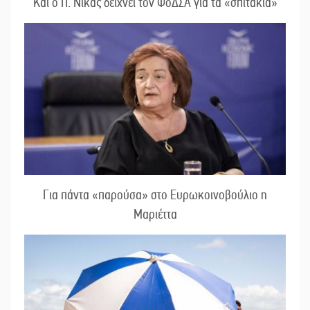
Και ο Π. Νίκας δείχνει τον ΦοΔΣΑ για τα «σπιτάκια»
Για πάντα «παρούσα» στο Ευρωκοινοβούλιο η
Μαριέττα