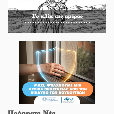
Το κλίκ της ημέρας
Του Ανδρέα Πετρουλάκη
Πρόσφατα Νέα