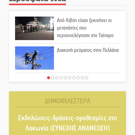
Από Λιβύη είχαν ξεκινήσει οι
μετανάστες που
περισυνελέγησαν στο Ταίναρο
Διακοπή ρεύματος στην Πελλάνα
Λακε-Δαιμονικά: Το κυπαρίσσι
του Μυστρά που φύτρωσε από
μια ξεχασμένη προφητεία
ΔΗΜΟΦΙΛΕΣΤΕΡΑ
Κλήρωσε για τον Αστέρα
Βλαχιώτη στη Γ’ Εθνική
Εκδηλώσεις-δράσεις-προθεσμίες στη
Λακωνία (ΣΥΝΕΧΗΣ ΑΝΑΝΕΩΣΗ)