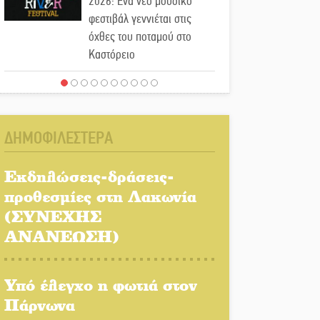
2026: Ένα νέο μουσικό
φεστιβάλ γεννιέται στις
όχθες του ποταμού στο
Καστόρειο
Τα ζάρια παίρνουν «φωτιά»
στην Άρνα: Στήνεται το 3ο
Τουρνουά Τάβλι
ΔΗΜΟΦΙΛΕΣΤΕΡΑ
Αυθεντικό γλέντι με «Γιορτή
Βραστού» στη Σοχά
Εκδηλώσεις-δράσεις-
προθεσμίες στη Λακωνία
(ΣΥΝΕΧΗΣ
Το τελεφερίκ της
Μονεμβασιάς στο τραπέζι
ΑΝΑΝΕΩΣΗ)
του δημόσιου διαλόγου
Υπό έλεγχο η φωτιά στον
Πολιτισμός και παράδοση
δίνουν ραντεβού στην
Πάρνωνα