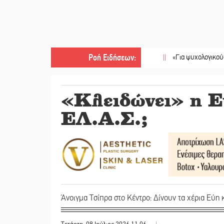
Ροή Ειδήσεων
:
||
«Για ψυχολογικούς λόγους» κ
«Κλειδώνει» η Ε
ΕΛ.Α.Σ.;
Άνοιγμα Τσίπρα στο Κέντρο: Δίνουν τα χέρια Εύη 