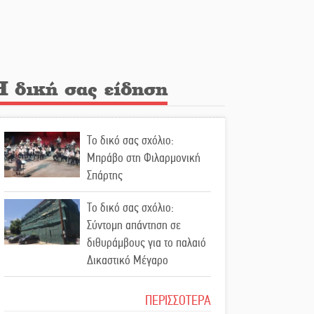
Λακε-Δαιμονικά: Το
κυπαρίσσι του Μυστρά που
φύτρωσε από μια
ξεχασμένη προφητεία
Η δική σας είδηση
Κλήρωσε για τον Αστέρα
Βλαχιώτη στη Γ’ Εθνική
Το δικό σας σχόλιο:
Οδύνη στην Απιδιά για τον
Μπράβο στη Φιλαρμονική
χαμό της 29χρονης Ελένης
Σπάρτης
σε τροχαίο
Το δικό σας σχόλιο:
«Σφραγίδα» έργου και
Σύντομη απάντηση σε
απολογισμού στο
διθυράμβους για το παλαιό
Παναρκαδικό από τον Κυρ.
Δικαστικό Μέγαρο
Διαμαντάκο
Το δικό σας σχόλιο: Ιερή
ΠΕΡΙΣΣΟΤΕΡΑ
Μια «χρυσή» ελαιοκομική
απόφαση