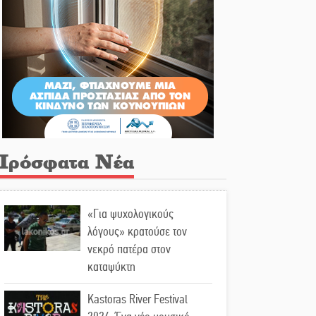
Πρόσφατα Νέα
«Για ψυχολογικούς
λόγους» κρατούσε τον
νεκρό πατέρα στον
καταψύκτη
Kastoras River Festival