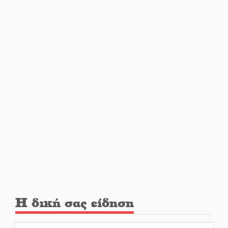
Πετρίνα: Αντάμωμα με μουσική,
χορό και παράδοση
Σωτήρια επέμβαση για ναυτικό
ανοιχτά του Γυθείου
Αποστολή εξετελέσθη στην
Ταϊβάν: Στη βάση τους τα
παγκόσμια Σπαρτιατόπουλα
«Ρίζες και Ρεύματα» στο
Ξηροκάμπι με Ίκαρη και
Ζερβάκη
Αμετάβλητος στο «τριάρι» ο
Η δική σας είδηση
κίνδυνος φωτιάς σε όλη τη
Λακωνία