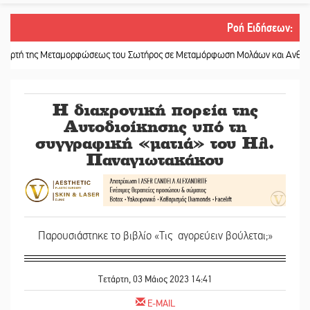
Ροή Ειδήσεων
:
Μεταμορφώσεως του Σωτήρος σε Μεταμόρφωση Μολάων και Ανθοχώρι
||
Είκ
Η διαχρονική πορεία της
Αυτοδιοίκησης υπό τη
συγγραφική «ματιά» του Ηλ.
Παναγιωτακάκου
Παρουσιάστηκε το βιβλίο «Τις αγορεύειν βούλεται;»
Τετάρτη, 03 Μάιος 2023 14:41
E-MAIL