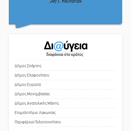
Λαϊκή Σπάρτης
Το δικό σας σχόλιο: Πώς να
Στον τελικό του Πρωταθλήματος
εμπιστευθείς;
Ελλάδας Beach Soccer ο Π.
Μαρτσούκος
Ο εξωραϊσμός της Πλατείας Ν.
Η Έρη Ρίτσου σχολιάζει τα…
Κόσμου και ένας ελλοχεύων
τραγελαφικά των «κληρονόμων»
κίνδυνος
Δήμος Σπάρτης
Δήμος Ελαφονήσου
Το δικό σας σχόλιο: «Κύριε
πρωθυπουργέ, ντροπή»
Δήμος Ευρώτα
Δήμος Μονεμβασίας
Δήμος Ανατολικής Μάνης
Το δικό σας σχόλιο: Ανοιχτή
επιστολή στον δήμαρχο Σπάρτης
Επιμελητήριο Λακωνίας
για τη λειτουργία του ΚΑΠΗ
Περιφέρεια Πελοποννήσου