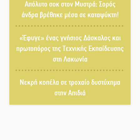
Απόλυτο σοκ στον Μυστρά: Σορός
«Χάθηκε ένας από τους απλούς,
άνδρα βρέθηκε μέσα σε καταψύκτη!
σπουδαίους ανθρώπους που
κάνουν τον κόσμο λίγο πιο
ανθρώπινο»
«Έφυγε» ένας γνήσιος Δάσκαλος και
Χωρίς «διακοπές» η ΕΛΑΣ:
πρωτοπόρος της Τεχνικής Εκπαίδευσης
Σάρωσε Πελοπόννησο και
στη Λακωνία
Λακωνία
«Έφυγε» ένας γνήσιος Δάσκαλος
Νεκρή κοπέλα σε τροχαίο δυστύχημα
και πρωτοπόρος της Τεχνικής
Εκπαίδευσης στη Λακωνία
στην Απιδιά
«Κλειστά» ανοιχτά προαύλια
στον Δ. Σπάρτης;
Δεκαπενταύγουστος στην