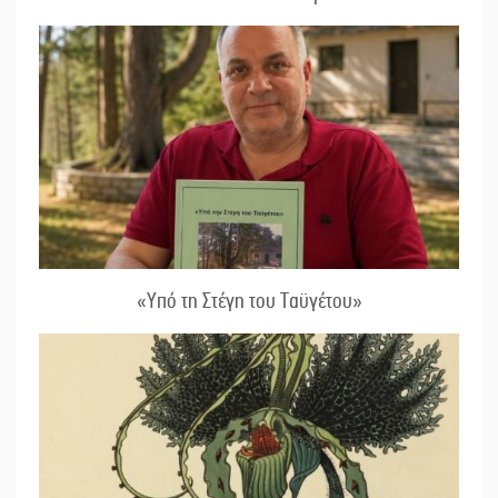
«Υπό τη Στέγη του Ταϋγέτου»