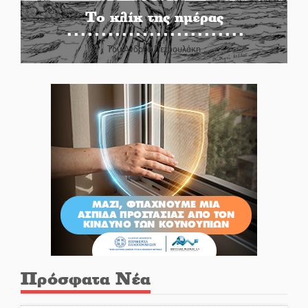
Το κλίκ της ημέρας
Του Ανδρέα Πετρουλάκη
Πρόσφατα Νέα