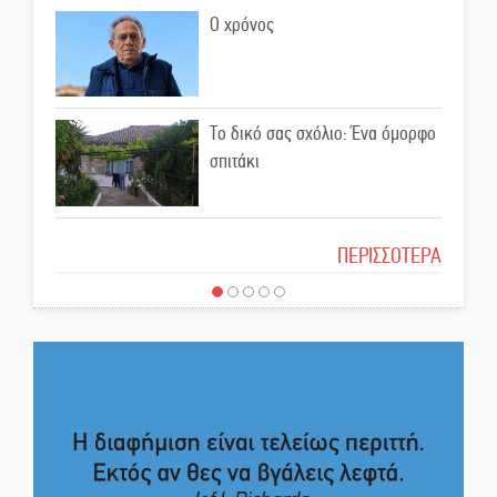
Ο χρόνος
Εβδομάδα Ομογενών:
Κερδισμένη ουσία ή
επικοινωνιακές εντυπώσεις;
Το δικό σας σχόλιο: Ένα όμορφο
Ελεύθερος ο 55χρονος για την
σπιτάκι
υπόθεση του Μυστρά
Το δικό σας σχόλιο: Μπράβο στη
ΠΕΡΙΣΣΟΤΕΡΑ
Εκδηλώσεις-δράσεις-
Φιλαρμονική Σπάρτης
προθεσμίες στη Λακωνία
(ΣΥΝΕΧΗΣ ΑΝΑΝΕΩΣΗ)
Το δικό σας σχόλιο: Σύντομη
Ποδοσφαιρικό αντάμωμα για
απάντηση σε διθυράμβους για το
τους Κοκκινοραχίτες
παλαιό Δικαστικό Μέγαρο
Το δικό σας σχόλιο: Ιερή
Μάχης συνέχεια των 310 για τη
απόφαση