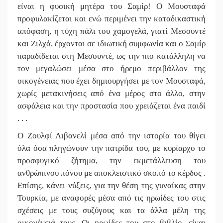
είναι η φυσική μητέρα του Σαμίρ! Ο Μουσταφά
προφυλακίζεται και ενώ περιμένει την καταδικαστική
απόφαση, η τύχη πάλι του χαμογελά, γιατί Μεσουντέ
και Ζιλχά, έρχονται σε ιδιωτική συμφωνία και ο Σαμίρ
παραδίδεται στη Μεσουντέ, ως την πιο κατάλληλη να
τον μεγαλώσει μέσα στο ήρεμο περιβάλλον της
οικογένειας που έχει δημιουργήσει με τον Μουσταφά,
χωρίς μετακινήσεις από ένα μέρος στο άλλο, στην
ασφάλεια και την προστασία που χρειάζεται ένα παιδί
. . .
Ο Ζουλφί Λιβανελί μέσα από την ιστορία του θίγει
όλα όσα πληγώνουν την πατρίδα του, με κυρίαρχο το
προσφυγικό ζήτημα, την εκμετάλλευση του
ανθρώπινου πόνου με αποκλειστικό σκοπό το κέρδος .
Επίσης, κάνει νύξεις, για την θέση της γυναίκας στην
Τουρκία, με αναφορές μέσα από τις ηρωίδες του στις
σχέσεις με τους συζύγους και τα άλλα μέλη της
οικογένειά τους. Οι ηρωίδες του στο βιβλίο, είναι