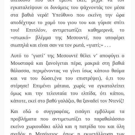
εγκαταλείψουν οι δυνάμεις του ψάχνοντάς τον μέσα
στα βαθιά νερά! Υπεύθυνο που εκείνη την ώρα
αποδέχτηκε το χαμό του γιου του και γύρισε σπίτι
του! Επιπλέον, αντιμετωπίζει καθημερινά, το
«στωικό» βλέμμα της Μεσουντέ, που υποφέρει
σιωπηλά και είναι σαν να τον ρωτά, «γιατί;» . . .
Αυτό το ‘γιατί’ της Μεσουντέ θέλει ν’ αποφύγει ο
Μουσταφά και ξανοίγεται πέρα, μακριά στη βαθιά
θάλασσα, περιμένοντας να γίνει ίσως κάποιο θαύμα
και να του δώσει,(να του επιστρέψει), ό,τι του
στέρησε! Επιμένει μάταια, χωρίς να εγκαταλείπει
όμως και την τελευταία του ελπίδα, ότι κάπου,
κάποτε, εκεί στο βαθύ γαλάζιο, θα ξαναδεί τον Ντενίζ!
Και εδώ ο συγγραφέας, εισάγει εμβόλιμα τα
προβλήματα που αντιμετωπίζει το παραθαλάσσιο
εκείνο χωριουδάκι αλλά και η πατρίδα του και όλη
σχεδόν η Μεσόγειος, όπως η εκμετάλλευση των