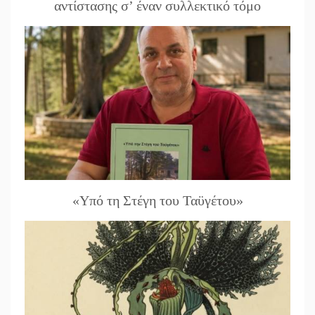
αντίστασης σ’ έναν συλλεκτικό τόμο
«Υπό τη Στέγη του Ταϋγέτου»