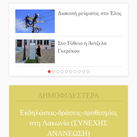
Διακοπή ρεύματος στο Έλος
Στο Γύθειο η Άντζελα
Γκερέκου
Νταλίκα έπεσε σε γκρεμό
στον Κλαδά: Νεκρός ο
48χρονος οδηγός
ΔΗΜΟΦΙΛΕΣΤΕΡΑ
«Ανοιχτή Πόλη» απόψε η
Σπάρτη «ξεκλειδώνει»
Εκδηλώσεις-δράσεις-προθεσμίες
αγορά και ψυχαγωγία
στη Λακωνία (ΣΥΝΕΧΗΣ
ΑΝΑΝΕΩΣΗ)
«Θέρισε» η άσφαλτος και