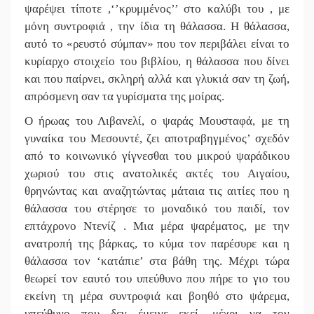
ψαρέψει τίποτε ,‘’κρυμμένος’’ στο καλύβι του , με
μόνη συντροφιά , την ίδια τη θάλασσα. Η θάλασσα,
αυτό το «ρευστό σύμπαν» που τον περιβάλει είναι το
κυρίαρχο στοιχείο του βιβλίου, η θάλασσα που δίνει
και που παίρνει, σκληρή αλλά και γλυκιά σαν τη ζωή,
απρόσμενη σαν τα γυρίσματα της μοίρας.
Ο ήρωας του Λιβανελί, ο ψαράς Μουσταφά, με τη
γυναίκα του Μεσουντέ, ζει αποτραβηγμένος’ σχεδόν
από το κοινωνικό γίγνεσθαι του μικρού ψαράδικου
χωριού του στις ανατολικές ακτές του Αιγαίου,
θρηνώντας και αναζητώντας μάταια τις αιτίες που η
θάλασσα του στέρησε το μοναδικό του παιδί, τον
επτάχρονο Ντενίζ . Μια μέρα ψαρέματος, με την
ανατροπή της βάρκας, το κύμα τον παρέσυρε και η
θάλασσα τον ‘κατάπιε’ στα βάθη της. Μέχρι τώρα
θεωρεί τον εαυτό του υπεύθυνο που πήρε το γιο του
εκείνη τη μέρα συντροφιά και βοηθό στο ψάρεμα,
υπεύθυνο που δεν έμεινε εκεί, μέχρι να τον