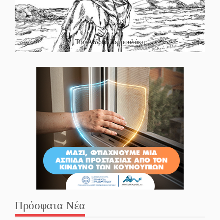
Το κλίκ της ημέρας
Του Ανδρέα Πετρουλάκη
Πρόσφατα Νέα