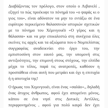
Διαβάζοντας τον πρόλογο, στον οποίο ο Λιβανελί ,
εξηγεί το πώς προέκυψε το πόνημά του «ο ψαράς κι ο
γιος του», είναι αδύνατον να μην το εντάξω σε ένα
ευρύτερο περικείμενο θαλασσινών ιστοριών σχετικών
με το πόνημα του Χέμινγουέϋ «Ο γέρος και η
θάλασσα» και να μην επικαλεστώ στη συνέχεια όλες
εκείνες τις αρχές και τα αξιώματα που ο Νομπελίστας
συγγραφέας αναδεικνύει στο έργο του, την
εμπιστοσύνη στον εαυτό μας, την υπομονή στις
αντιξοότητες, την επιμονή στους στόχους, την ελπίδα
μέχρι το τέλος, παρά τις ανατροπές, καθόσον η
προσπάθεια είναι αυτή που μετράει και όχι η επιτυχία
ή η αποτυχία της!
Ο ήρωας του Χεμινγουέι, είναι ένας «σαλάο»,, δηλαδή
ένας άτυχος άνθρωπος, αφού έχει απομείνει μόνος,
κάπου σε ένα νησί στις Δυτικές Αντίλλες,
περιφρονημένος , αφού για πολύ καιρό δεν έχει