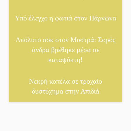
τον Ιούλιο στην
Πελοπόννησο
Υπό έλεγχο η φωτιά στον Πάρνωνα
Βράβευσε τον Π. Καρρά ο
ΑΟ Κροκεών
Απόλυτο σοκ στον Μυστρά: Σορός
άνδρα βρέθηκε μέσα σε
Τα μετάλλια των
καταψύκτη!
Λακωνόπουλων στην
Ταιβάν
Νεκρή κοπέλα σε τροχαίο
Τζάμπολ για τρίτη χρονιά
δυστύχημα στην Απιδιά
στο τουρνουά GNC 3on3
στη Σκάλα
Νέο χρηματοδοτικό
εργαλείο για αναβάθμιση
του οδικού δικτύου της