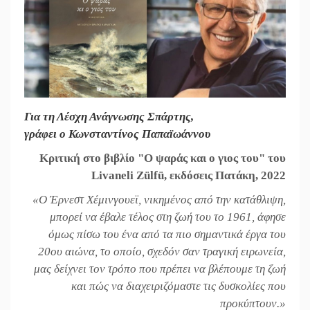
Για τη Λέσχη Ανάγνωσης Σπάρτης,
γράφει ο Κωνσταντίνος Παπαϊωάννου
Κριτική στο βιβλίο "Ο ψαράς και ο γιος του" του
Livaneli Zülfü, εκδόσεις Πατάκη, 2022
«Ο Έρνεστ Χέμινγουεϊ, νικημένος από την κατάθλιψη,
μπορεί να έβαλε τέλος στη ζωή του το 1961, άφησε
όμως πίσω του ένα από τα πιο σημαντικά έργα του
20ου αιώνα, το οποίο, σχεδόν σαν τραγική ειρωνεία,
μας δείχνει τον τρόπο που πρέπει να βλέπουμε τη ζωή
και πώς να διαχειριζόμαστε τις δυσκολίες που
προκύπτουν.»