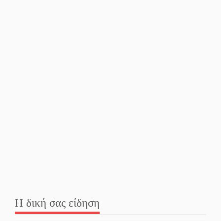
Πελοποννήσου
Καθαρίζονται τα ρέματα
στις Κροκεές
Σπατάλη και παρανομία
«στραγγίζουν» τη Μάνη
Βουλή των Εφήβων 2026-
2027: Ξεκινούν οι αιτήσεις
Διατακτικές σίτισης: Σήμα
για αύξηση στα 10 ευρώ
μετά από 20 χρόνια
Η δική σας είδηση