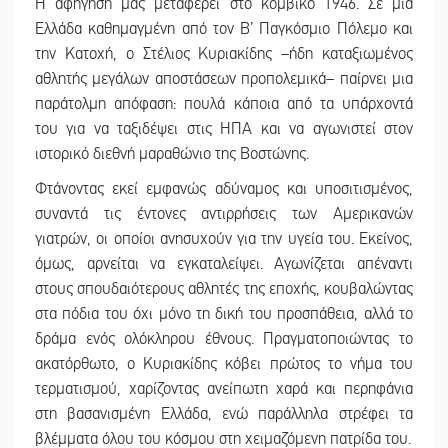
Η αφήγηση μας μεταφέρει στο κομβικό 1946. Σε μια
Ελλάδα καθημαγμένη από τον Β’ Παγκόσμιο Πόλεμο και
την Κατοχή, ο Στέλιος Κυριακίδης –ήδη καταξιωμένος
αθλητής μεγάλων αποστάσεων προπολεμικά– παίρνει μια
παράτολμη απόφαση: πουλά κάποια από τα υπάρχοντά
του για να ταξιδέψει στις ΗΠΑ και να αγωνιστεί στον
ιστορικό διεθνή μαραθώνιο της Βοστώνης.
Φτάνοντας εκεί εμφανώς αδύναμος και υποσιτισμένος,
συναντά τις έντονες αντιρρήσεις των Αμερικανών
γιατρών, οι οποίοι ανησυχούν για την υγεία του. Εκείνος,
όμως, αρνείται να εγκαταλείψει. Αγωνίζεται απέναντι
στους σπουδαιότερους αθλητές της εποχής, κουβαλώντας
στα πόδια του όχι μόνο τη δική του προσπάθεια, αλλά το
δράμα ενός ολόκληρου έθνους. Πραγματοποιώντας το
ακατόρθωτο, ο Κυριακίδης κόβει πρώτος το νήμα του
τερματισμού, χαρίζοντας ανείπωτη χαρά και περηφάνια
στη βασανισμένη Ελλάδα, ενώ παράλληλα στρέφει τα
βλέμματα όλου του κόσμου στη χειμαζόμενη πατρίδα του.