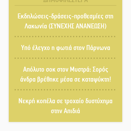
στο Καστόρειο
Τα ζάρια παίρνουν «φωτιά» στην
Εκδηλώσεις-δράσεις-προθεσμίες στη
Άρνα: Στήνεται το 3ο Τουρνουά
Λακωνία (ΣΥΝΕΧΗΣ ΑΝΑΝΕΩΣΗ)
Τάβλι
Αυθεντικό γλέντι με «Γιορτή
Υπό έλεγχο η φωτιά στον Πάρνωνα
Βραστού» στη Σοχά
Απόλυτο σοκ στον Μυστρά: Σορός
Το τελεφερίκ της Μονεμβασιάς
άνδρα βρέθηκε μέσα σε καταψύκτη!
στο τραπέζι του δημόσιου
διαλόγου
Νεκρή κοπέλα σε τροχαίο δυστύχημα
Πολιτισμός και παράδοση δίνουν
ραντεβού στην Αγόριανη
στην Απιδιά
Η Σοχά ετοιμάζεται για ένα