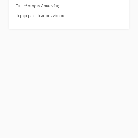
κέντρο της Σπάρτης;
Επιμελητήριο Λακωνίας
Περιφέρεια Πελοποννήσου
Το δικό σας σχόλιο: Ρύποι