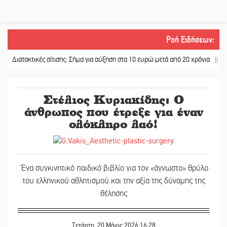
Ροή Ειδήσεων
:
τακτικές σίτισης: Σήμα για αύξηση στα 10 ευρώ μετά από 20 χρόνια
||
«Για ψυχ
Στέλιος Κυριακίδης: Ο
άνθρωπος που έτρεξε για έναν
ολόκληρο λαό!
Ένα συγκινητικό παιδικό βιβλίο για τον «άγνωστο» θρύλο
του ελληνικού αθλητισμού και την αξία της δύναμης της
θέλησης
Τετάρτη, 20 Μάιος 2026 16:28