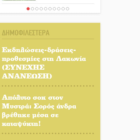
Ένα «ταξίδι» τέχνης και
χρωμάτων στη Νεάπολη
ΔΗΜΟΦΙΛΕΣΤΕΡΑ
Τα Λαγκάδια κρατούν
ζωντανή την τέχνη της
Εκδηλώσεις-δράσεις-
πέτρας
προθεσμίες στη Λακωνία
(ΣΥΝΕΧΗΣ
Στους ρυθμούς της
Ελεωνόρας Ζουγανέλη το
ΑΝΑΝΕΩΣΗ)
Σαϊνοπούλειο
Απόλυτο σοκ στον
Πλούσιο πολιτιστικό
πρόγραμμα δίνει «χρώμα»
Μυστρά: Σορός άνδρα
στον Αύγουστο του Λαχίου
βρέθηκε μέσα σε
καταψύκτη!
Χασισοφυτεία στην
Παλαιοπαναγιά ξεσκέπασε η