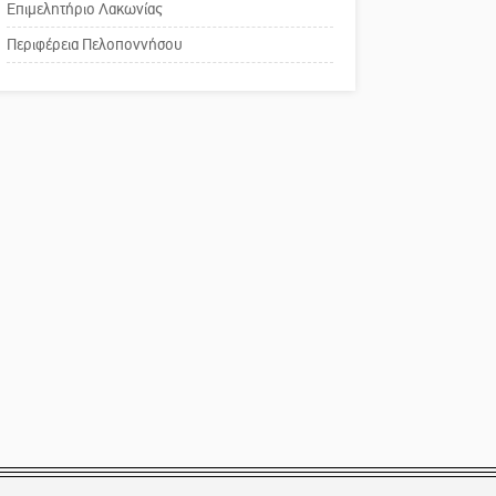
Επιμελητήριο Λακωνίας
Το δικό σας σχόλιο:
Περιφέρεια Πελοποννήσου
Παράδειγμα κοινωνικής
αναισθησίας
Πού βρίσκεται το ιστορικό
κέντρο της Σπάρτης;