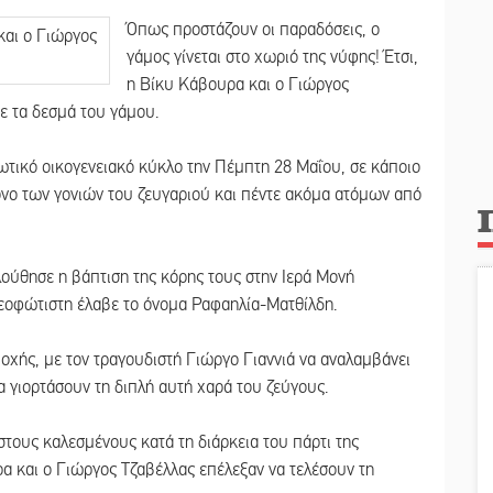
Όπως προστάζουν οι παραδόσεις, ο
γάμος γίνεται στο χωριό της νύφης! Έτσι,
η Βίκυ Κάβουρα και ο Γιώργος
ε τα δεσμά του γάμου.
ιωτικό οικογενειακό κύκλο την Πέμπτη 28 Μαΐου, σε κάποιο
όνο των γονιών του ζευγαριού και πέντε ακόμα ατόμων από
ούθησε η βάπτιση της κόρης τους στην Ιερά Μονή
εοφώτιστη έλαβε το όνομα Ραφαηλία-Ματθίλδη.
οχής, με τον τραγουδιστή Γιώργο Γιαννιά να αναλαμβάνει
 γιορτάσουν τη διπλή αυτή χαρά του ζεύγους.
τους καλεσμένους κατά τη διάρκεια του πάρτι της
ρα και ο Γιώργος Τζαβέλλας επέλεξαν να τελέσουν τη