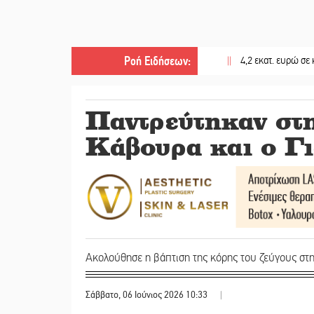
Ροή Ειδήσεων
:
||
4,2 εκατ. ευρώ σε κτηνοτρό
Παντρεύτηκαν στ
Κάβουρα και ο Γ
Ακολούθησε η βάπτιση της κόρης του ζεύγους σ
Σάββατο, 06 Ιούνιος 2026 10:33
|