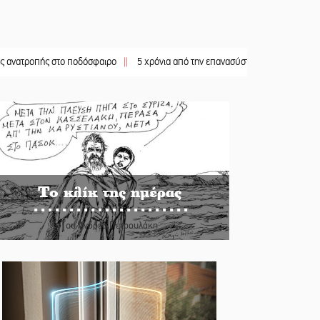
ής στο ποδόσφαιρο
||
5 χρόνια από την επανασύσταση της ΙΜ Παναγίας Βρεσθε
Το κλίκ της ημέρας
Του Ανδρέα Πετρουλάκη