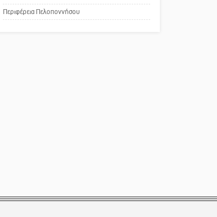
Το δικό σας σχόλιο:
Περιφέρεια Πελοποννήσου
Παράδειγμα κοινωνικής
αναισθησίας
Πού βρίσκεται το ιστορικό
κέντρο της Σπάρτης;