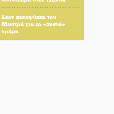
Στον καταψύκτη του
Στο Γύθειο η Άντζελα
Μυστρά για το «ζεστό»
Γκερέκου
χρήμα
Νταλίκα έπεσε σε γκρεμό
στον Κλαδά: Νεκρός ο
48χρονος οδηγός
«Ανοιχτή Πόλη» απόψε η
Σπάρτη «ξεκλειδώνει»
αγορά και ψυχαγωγία
«Θέρισε» η άσφαλτος και
τον Ιούλιο στην
Πελοπόννησο
Βράβευσε τον Π. Καρρά ο