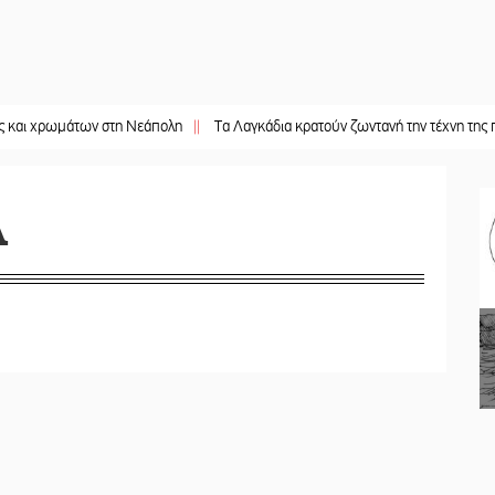
ωμάτων στη Νεάπολη
||
Τα Λαγκάδια κρατούν ζωντανή την τέχνη της πέτρας
||
Α