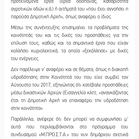
προτεινόμενα έργα (έργα οδοποιίας, καθαριότητα
αγροτικών οδών κ.ά.) ή αιτήματά του «που έχει αγνοήσει η
παρούσα Δημοτική Αρχή», όπως αναφέρει ο ίδιος.
Μέσω της συνέντευξης επισημαίνει τα προβλήματα της
κοινότητάς του και τις δικές του προσπάθειες για την
επίλυση τους, καθώς και τα σημαντικά έργα που είχαν
κολλήσει κυριολεκτικά, τα οποία «ξεκόλλησε» με δικές
του ενέργειες.
Δεν παρέλειψε ν’ αναφέρει και σε θέματα, όπως η διακοπή
υδροδότησης στην Κοινότητά του που είχε συμβεί τον
Αύγουστο του 2017, εξηγώντας ότι κατέβαλε προσπάθειες
μέσω δικαστικών Αρχών (Εισαγγελία κλπ), «αναγκάζοντας
έτσι τη Δημοτική Αρχή να επαναφέρει την υδροδότηση
στην κοινότητα»
Παράλληλα, ανέφερε ότι δεν μπορεί να συμφωνήσει μ’
αυτά που περιλαμβάνονται στο πρόγραμμα του
συνδυασμού «Μ.ΠΡΟ.Σ.Τ.Α.» του νυν δημάρχου σχετικά