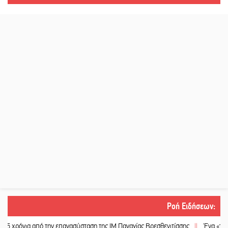
Ροή Ειδήσεων
:
πό την επανασύσταση της ΙΜ Παναγίας Βρεσθενιτίσσης
||
Ένα «ταξίδι» τέχνης