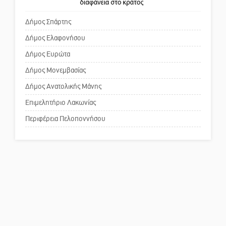
πρωθυπουργέ, ντροπή»
καταψύκτη
Δήμος Σπάρτης
Δήμος Ελαφονήσου
Το δικό σας σχόλιο: Ανοιχτή
επιστολή στον δήμαρχο Σπάρτης
Δήμος Ευρώτα
για τη λειτουργία του ΚΑΠΗ
Δήμος Μονεμβασίας
Δήμος Ανατολικής Μάνης
Το δικό σας σχόλιο: Παράδειγμα
κοινωνικής αναισθησίας
Επιμελητήριο Λακωνίας
Περιφέρεια Πελοποννήσου
Πού βρίσκεται το ιστορικό
κέντρο της Σπάρτης;