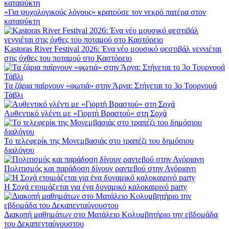
«Για ψυχολογικούς λόγους» κρατούσε τον νεκρό πατέρα στον
καταψύκτη
Kastoras River Festival 2026: Ένα νέο μουσικό φεστιβάλ γεννιέται
στις όχθες του ποταμού στο Καστόρειο
Τα ζάρια παίρνουν «φωτιά» στην Άρνα: Στήνεται το 3ο Τουρνουά
Τάβλι
Αυθεντικό γλέντι με «Γιορτή Βραστού» στη Σοχά
Το τελεφερίκ της Μονεμβασιάς στο τραπέζι του δημόσιου
διαλόγου
Πολιτισμός και παράδοση δίνουν ραντεβού στην Αγόριανη
Η Σοχά ετοιμάζεται για ένα δυναμικό καλοκαιρινό party
Διακοπή μαθημάτων στο Ματάλειο Κολυμβητήριο την εβδομάδα
του Δεκαπενταύγουστου