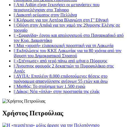
||
Από Λιβύη είχαν ξεκινήσει οι μετανάστες που
περισυνελέγησαν στο Ταίναρο
||
Διακοπή ρεύματος στην Πελλάνα
||
Κλήρωσε για τον Αστέρα Βλαχιώτη στη Γ’ Εθνική
||
Οδύνη στην Απιδιά για τον χαμό της 29χρονης Ελένης σε
τροχαίο
||
«Σφραγίδα» έργου και απολογισμού στο Παναρκαδικό από
τον Κυρ. Διαμαντάκο
||
Μια «χρυσή» ελαιοκομική προοπτική για τη Λακωνία
||
Εκδηλώσεις του ΚΚΕ Λακωνίας για τα 80 χρόνια από την
ίδρυση του Δημοκρατικού Στρατού
||
«Στέγνωσε» από νερό πάνω από μήνα ο Πύρριχος
||
Άγρυπνος φρουρός 2 δεκαετιών το Πυροφυλάκιο στις
Αιγιές
||
ΔΥΠΑ: Επιπλέον 8.000 επιδοτούμενες θέσεις στο
πρόγραμμα απασχόλησης ανέργων 55 ετών και άνω
||
Μισθός: Το στοίχημα των 1.500 ευρώ
||
Δάκος: Νέα «όπλα» στην προστασία της ελιάς
Χρήστος Πετρούλιας