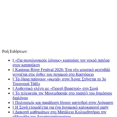
Ροή Ειδήσεων
:
||
«Για ψυχολογικούς λόγους» κρατούσε τον νεκρό πατέρα
στον καταψύκτη
||
Kastoras River Festival 2026: Ένα νέο μουσικό φεστιβάλ
γεννιέται στις όχθες του ποταμού στο Καστόρειο
||
Τα ζάρια παίρνουν «φωτιά» στην Άρνα: Στήνεται το 3ο
Τουρνουά Τάβλι
||
Αυθεντικό γλέντι με «Γιορτή Βραστού» στη Σοχά
||
Το τελεφερίκ της Μονεμβασιάς στο τραπέζι του δημόσιου
διαλόγου
||
Πολιτισμός και παράδοση δίνουν ραντεβού στην Αγόριανη
||
Η Σοχά ετοιμάζεται για ένα δυναμικό καλοκαιρινό party
||
Διακοπή μαθημάτων στο Ματάλειο Κολυμβητήριο την
εβδομάδα του Δεκαπενταύγουστου