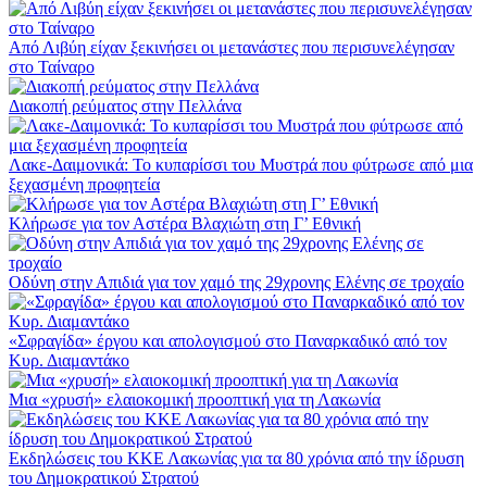
Από Λιβύη είχαν ξεκινήσει οι μετανάστες που περισυνελέγησαν
στο Ταίναρο
Διακοπή ρεύματος στην Πελλάνα
Λακε-Δαιμονικά: Το κυπαρίσσι του Μυστρά που φύτρωσε από μια
ξεχασμένη προφητεία
Κλήρωσε για τον Αστέρα Βλαχιώτη στη Γ’ Εθνική
Οδύνη στην Απιδιά για τον χαμό της 29χρονης Ελένης σε τροχαίο
«Σφραγίδα» έργου και απολογισμού στο Παναρκαδικό από τον
Κυρ. Διαμαντάκο
Μια «χρυσή» ελαιοκομική προοπτική για τη Λακωνία
Εκδηλώσεις του ΚΚΕ Λακωνίας για τα 80 χρόνια από την ίδρυση
του Δημοκρατικού Στρατού