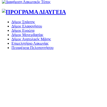
Δήμος Σπάρτης
Δήμος Ελαφονήσου
Δήμος Ευρώτα
Δήμος Μονεμβασίας
Δήμος Ανατολικής Μάνης
Επιμελητήριο Λακωνίας
Περιφέρεια Πελοποννήσου