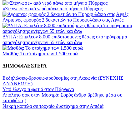
«Στέγνωσε» από νερό πάνω από μήνα ο Πύρριχος
Άγρυπνος φρουρός 2 δεκαετιών το Πυροφυλάκιο στις Αιγιές
ΔΥΠΑ: Επιπλέον 8.000 επιδοτούμενες θέσεις στο πρόγραμμα
απασχόλησης ανέργων 55 ετών και άνω
Μισθός: Το στοίχημα των 1.500 ευρώ
ΔΗΜΟΦΙΛΕΣΤΕΡΑ
Εκδηλώσεις-δράσεις-προθεσμίες στη Λακωνία (ΣΥΝΕΧΗΣ
ΑΝΑΝΕΩΣΗ)
Υπό έλεγχο η φωτιά στον Πάρνωνα
Απόλυτο σοκ στον Μυστρά: Σορός άνδρα βρέθηκε μέσα σε
καταψύκτη!
Νεκρή κοπέλα σε τροχαίο δυστύχημα στην Απιδιά