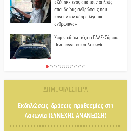
«Χάθηκε ένας από τους απλούς,
σπουδαίους ανθρώπους που
κάνουν τον κόσμο λίγο πιο
ανθρώπινο»
Χωρίς «διακοπές» η ΕΛΑΣ: Σάρωσε
Πελοπόννησο και Λακωνία
«Έφυγε» ένας γνήσιος Δάσκαλος
και πρωτοπόρος της Τεχνικής
Εκπαίδευσης στη Λακωνία
ΔΗΜΟΦΙΛΕΣΤΕΡΑ
«Κλειστά» ανοιχτά προαύλια στον
Εκδηλώσεις-δράσεις-προθεσμίες στη
Δ. Σπάρτης;
Λακωνία (ΣΥΝΕΧΗΣ ΑΝΑΝΕΩΣΗ)
Δεκαπενταύγουστος στην Πετρίνα: