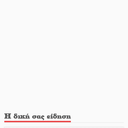
Λακωνία
Εβδομάδα Ομογενών: Κερδισμένη
ουσία ή επικοινωνιακές
εντυπώσεις;
Ελεύθερος ο 55χρονος για την
υπόθεση του Μυστρά
Εκδηλώσεις-δράσεις-προθεσμίες
στη Λακωνία (ΣΥΝΕΧΗΣ ΑΝΑΝΕΩΣΗ)
Ποδοσφαιρικό αντάμωμα για τους
Η δική σας είδηση
Κοκκινοραχίτες