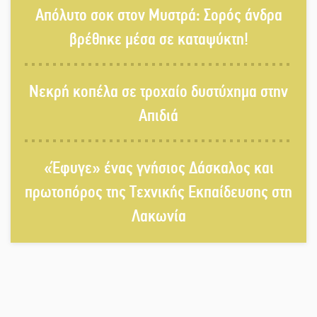
Απόλυτο σοκ στον Μυστρά: Σορός άνδρα
Αντάμωμα με μουσική, χορό και
παράδοση
βρέθηκε μέσα σε καταψύκτη!
Σωτήρια επέμβαση για ναυτικό
Νεκρή κοπέλα σε τροχαίο δυστύχημα στην
ανοιχτά του Γυθείου
Απιδιά
Αποστολή εξετελέσθη στην Ταϊβάν:
Στη βάση τους τα παγκόσμια
«Έφυγε» ένας γνήσιος Δάσκαλος και
Σπαρτιατόπουλα
πρωτοπόρος της Τεχνικής Εκπαίδευσης στη
Λακωνία
«Ρίζες και Ρεύματα» στο
Ξηροκάμπι με Ίκαρη και Ζερβάκη
Αμετάβλητος στο «τριάρι» ο
κίνδυνος φωτιάς σε όλη τη