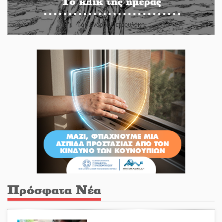
Το κλίκ της ημέρας
Του Ανδρέα Πετρουλάκη
Πρόσφατα Νέα