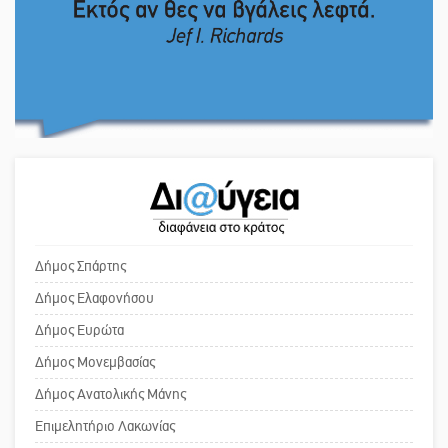
Το δικό σας σχόλιο: Πώς να
εμπιστευθείς;
4,2 εκατ. ευρώ σε κτηνοτρόφους
για ζώα που θανατώθηκαν λόγω
επιζωοτιών
Ο εξωραϊσμός της Πλατείας Ν.
Κόσμου και ένας ελλοχεύων
Η ψυχολογία της ανατροπής στο
κίνδυνος
ποδόσφαιρο
Το δικό σας σχόλιο: «Κύριε
πρωθυπουργέ, ντροπή»
Ένα «ταξίδι» τέχνης και χρωμάτων
Δήμος Σπάρτης
στη Νεάπολη
Δήμος Ελαφονήσου
Το δικό σας σχόλιο: Ανοιχτή
Δήμος Ευρώτα
επιστολή στον δήμαρχο Σπάρτης για
Δήμος Μονεμβασίας
τη λειτουργία του ΚΑΠΗ
Δήμος Ανατολικής Μάνης
Επιμελητήριο Λακωνίας
Το δικό σας σχόλιο: Παράδειγμα