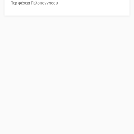
κοινωνικής αναισθησίας
Περιφέρεια Πελοποννήσου
Πού βρίσκεται το ιστορικό κέντρο
της Σπάρτης;