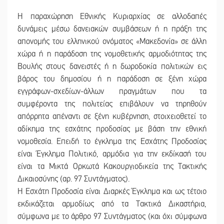
Η παραχώρηση Εθνικής Κυριαρχίας σε αλλοδαπές
δυνάμεις μέσω δανειακών συμβάσεων ή η πράξη της
απονομής του ελληνικού ονόματος «Μακεδονία» σε άλλη
χώρα ή η παράδοση της νομοθετικής αρμοδιότητας της
Βουλής στους δανειστές ή η δωροδοκία πολιτικών εις
βάρος του δημοσίου ή η παράδοση σε ξένη χώρα
εγγράφων-σχεδίων-άλλων πραγμάτων που τα
συμφέροντα της πολιτείας επιβάλουν να τηρηθούν
απόρρητα απέναντι σε ξένη κυβέρνηση, στοιχειοθετεί το
αδίκημα της εσχάτης προδοσίας με βάση την εθνική
νομοθεσία. Επειδή το έγκλημα της Εσχάτης Προδοσίας
είναι Έγκλημα Πολιτικό, αρμόδια για την εκδίκασή του
είναι τα Μικτά Ορκωτά Κακουργιοδικεία της Τακτικής
Δικαιοσύνης (αρ. 97 Συντάγματος).
Η Εσχάτη Προδοσία είναι Διαρκές Έγκλημα και ως τέτοιο
εκδικάζεται αρμοδίως από τα Τακτικά Δικαστήρια,
σύμφωνα με το άρθρο 97 Συντάγματος (και όχι σύμφωνα