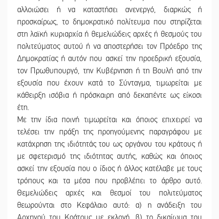
αλλοιώσει ή να καταστήσει ανενεργό, διαρκώς ή
προσκαίρως, το δημοκρατικό πολίτευμα που στηρίζεται
στη λαϊκή κυριαρχία ή θεμελιώδεις αρχές ή θεσμούς του
πολιτεύματος αυτού ή να αποστερήσει τον Πρόεδρο της
Δημοκρατίας ή αυτόν που ασκεί την προεδρική εξουσία,
τον Πρωθυπουργό, την Κυβέρνηση ή τη Βουλή από την
εξουσία που έχουν κατά το Σύνταγμα, τιμωρείται με
κάθειρξη ισόβια ή πρόσκαιρη από δεκαπέντε ως είκοσι
έτη.
Με την ίδια ποινή τιμωρείται και όποιος επιχειρεί να
τελέσει την πράξη της προηγούμενης παραγράφου με
κατάχρηση της ιδιότητάς του ως οργάνου του κράτους ή
με σφετερισμό της ιδιότητας αυτής, καθώς και όποιος
ασκεί την εξουσία που ο ίδιος ή άλλος κατέλαβε με τους
τρόπους και τα μέσα που προβλέπει το άρθρο αυτό.
Θεμελιώδεις αρχές και θεσμοί του πολιτεύματος
θεωρούνται στο Κεφάλαιο αυτό: α) η ανάδειξη του
Αρχηγού του Κράτους με εκλογή, β) το δικαίωμα του