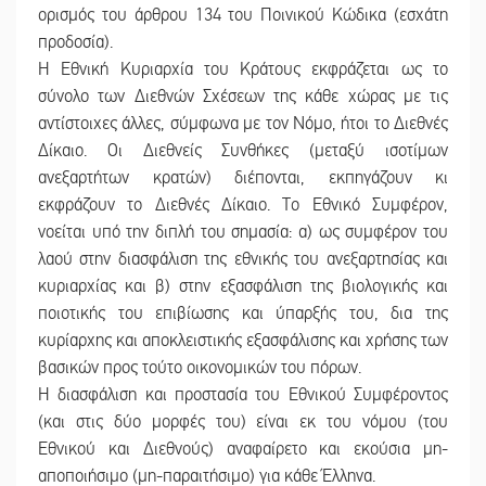
ορισμός του άρθρου 134 του Ποινικού Κώδικα (εσχάτη
προδοσία).
Η Εθνική Κυριαρχία του Κράτους εκφράζεται ως το
σύνολο των Διεθνών Σχέσεων της κάθε χώρας με τις
αντίστοιχες άλλες, σύμφωνα με τον Νόμο, ήτοι το Διεθνές
Δίκαιο. Οι Διεθνείς Συνθήκες (μεταξύ ισοτίμων
ανεξαρτήτων κρατών) διέπονται, εκπηγάζουν κι
εκφράζουν το Διεθνές Δίκαιο. Το Εθνικό Συμφέρον,
νοείται υπό την διπλή του σημασία: α) ως συμφέρον του
λαού στην διασφάλιση της εθνικής του ανεξαρτησίας και
κυριαρχίας και β) στην εξασφάλιση της βιολογικής και
ποιοτικής του επιβίωσης και ύπαρξής του, δια της
κυρίαρχης και αποκλειστικής εξασφάλισης και χρήσης των
βασικών προς τούτο οικονομικών του πόρων.
Η διασφάλιση και προστασία του Εθνικού Συμφέροντος
(και στις δύο μορφές του) είναι εκ του νόμου (του
Εθνικού και Διεθνούς) αναφαίρετο και εκούσια μη-
αποποιήσιμο (μη-παραιτήσιμο) για κάθε Έλληνα.