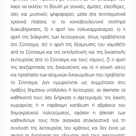
λαού να εκλέγει τη Βουλή με γενικές, άμεσες, ελεύθερες,
ίσες και μυστικές ψηφοφορίες μέσα στα συνταγματικά
χρονικά πλαίσια, γ) το κοινοβουλευτικό σύστημα
διακυβέρνησης, δ) η αρχή του πολυκομματισμού, ε) η
αρχή της διάκρισης των λειτουργιών, όπως προβλέπεται
στο Σύνταγμα, στ) η αρχή της δέσμευσης του νομοθέτη
από το Σύνταγμα και της εκτελεστικής και της δικαστικής
λειτουργίας από το Σύνταγμα και τους νόμους, ζ) η αρχή
της ανεξαρτησίας της δικαιοσύνης και η) η γενική ισχύς
και προστασία των ατομικών δικαιωμάτων που προβλέπει
το Σύνταγμα. Δεν τιμωρούνται ως συμμέτοχοι στις
πράξεις δημόσιοι υπάλληλοι ή λειτουργοί, αν άσκησαν τα
καθήκοντά τους όσο διήρκεσε ο σφετερισμός της λαϊκής
κυριαρχίας ή η παράνομη κατάλυση ή αδράνεια του
δημοκρατικού πολιτεύματος, εφόσον η άσκηση των
καθηκόντων τους ήταν αναγκαία αποκλειστικά για τη
συνέχιση της λειτουργίας του κράτους και δεν έγινε με
σκοπό τη διατήρηση της εξουσίας από τους σφετεριστές