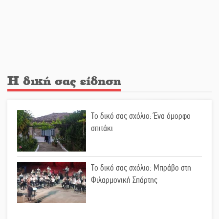
υπόθεση του Μυστρά
Εκδηλώσεις-δράσεις-προθεσμίες
στη Λακωνία (ΣΥΝΕΧΗΣ ΑΝΑΝΕΩΣΗ)
Η δική σας είδηση
Ποδοσφαιρικό αντάμωμα για τους
Κοκκινοραχίτες
Το δικό σας σχόλιο: Ένα όμορφο
σπιτάκι
Μάχης συνέχεια των 310 για τη
Λαϊκή Σπάρτης
Το δικό σας σχόλιο: Μπράβο στη
Φιλαρμονική Σπάρτης
Στον τελικό του Πρωταθλήματος
Ελλάδας Beach Soccer ο Π.