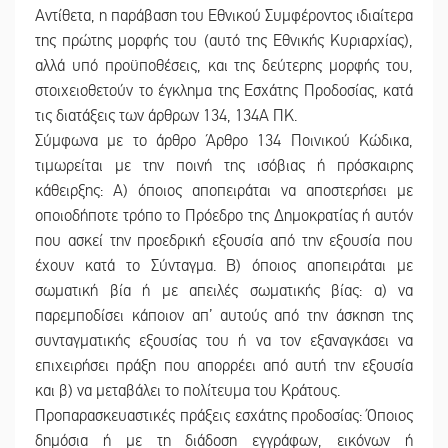
Αντίθετα, η παράβαση του Εθνικού Συμφέροντος ιδιαίτερα
της πρώτης μορφής του (αυτό της Εθνικής Κυριαρχίας),
αλλά υπό προϋποθέσεις, και της δεύτερης μορφής του,
στοιχειοθετούν το έγκλημα της Εσχάτης Προδοσίας, κατά
τις διατάξεις των άρθρων 134, 134Α ΠΚ.
Σύμφωνα με το άρθρο Άρθρο 134 Ποινικού Κώδικα,
τιμωρείται με την ποινή της ισόβιας ή πρόσκαιρης
κάθειρξης: Α) όποιος αποπειράται να αποστερήσει με
οποιοδήποτε τρόπο το Πρόεδρο της Δημοκρατίας ή αυτόν
που ασκεί την προεδρική εξουσία από την εξουσία που
έχουν κατά το Σύνταγμα. Β) όποιος αποπειράται με
σωματική βία ή με απειλές σωματικής βίας: α) να
παρεμποδίσει κάποιον απ’ αυτούς από την άσκηση της
συνταγματικής εξουσίας του ή να τον εξαναγκάσει να
επιχειρήσει πράξη που απορρέει από αυτή την εξουσία
και β) να μεταβάλει το πολίτευμα του Κράτους.
Προπαρασκευαστικές πράξεις εσχάτης προδοσίας: Όποιος
δημόσια ή με τη διάδοση εγγράφων, εικόνων ή