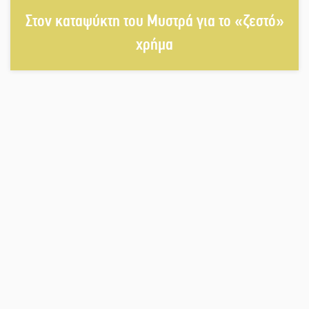
Αποστολή εξετελέσθη στην Ταϊβάν:
Στη βάση τους τα παγκόσμια
Στον καταψύκτη του Μυστρά για το «ζεστό»
Σπαρτιατόπουλα
χρήμα
«Ρίζες και Ρεύματα» στο
Ξηροκάμπι με Ίκαρη και Ζερβάκη
Αμετάβλητος στο «τριάρι» ο
κίνδυνος φωτιάς σε όλη τη
Λακωνία
Εβδομάδα Ομογενών: Κερδισμένη
ουσία ή επικοινωνιακές
εντυπώσεις;
Ελεύθερος ο 55χρονος για την