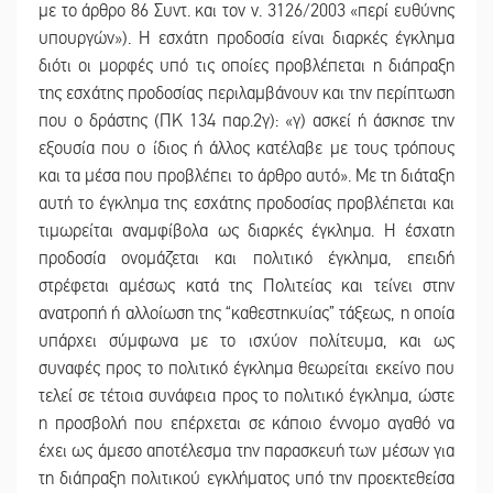
με το άρθρο 86 Συντ. και τον ν. 3126/2003 «περί ευθύνης
υπουργών»). Η εσχάτη προδοσία είναι διαρκές έγκλημα
διότι οι μορφές υπό τις οποίες προβλέπεται η διάπραξη
της εσχάτης προδοσίας περιλαμβάνουν και την περίπτωση
που ο δράστης (ΠΚ 134 παρ.2γ): «γ) ασκεί ή άσκησε την
εξουσία που ο ίδιος ή άλλος κατέλαβε με τους τρόπους
και τα μέσα που προβλέπει το άρθρο αυτό». Με τη διάταξη
αυτή το έγκλημα της εσχάτης προδοσίας προβλέπεται και
τιμωρείται αναμφίβολα ως διαρκές έγκλημα. Η έσχατη
προδοσία ονομάζεται και πολιτικό έγκλημα, επειδή
στρέφεται αμέσως κατά της Πολιτείας και τείνει στην
ανατροπή ή αλλοίωση της “καθεστηκυίας” τάξεως, η οποία
υπάρχει σύμφωνα με το ισχύον πολίτευμα, και ως
συναφές προς το πολιτικό έγκλημα θεωρείται εκείνο που
τελεί σε τέτοια συνάφεια προς το πολιτικό έγκλημα, ώστε
η προσβολή που επέρχεται σε κάποιο έννομο αγαθό να
έχει ως άμεσο αποτέλεσμα την παρασκευή των μέσων για
τη διάπραξη πολιτικού εγκλήματος υπό την προεκτεθείσα