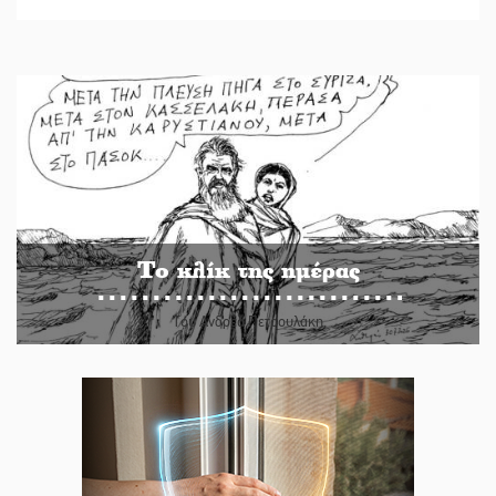
Το κλίκ της ημέρας
Του Ανδρέα Πετρουλάκη