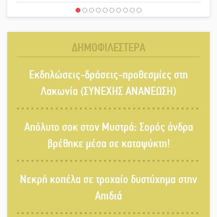
«Έφυγε» ένας γνήσιος Δάσκαλος
και πρωτοπόρος της Τεχνικής
Εκπαίδευσης στη Λακωνία
ΔΗΜΟΦΙΛΕΣΤΕΡΑ
«Κλειστά» ανοιχτά προαύλια στον
Εκδηλώσεις-δράσεις-προθεσμίες στη
Δ. Σπάρτης;
Λακωνία (ΣΥΝΕΧΗΣ ΑΝΑΝΕΩΣΗ)
Δεκαπενταύγουστος στην Πετρίνα:
Απόλυτο σοκ στον Μυστρά: Σορός άνδρα
Αντάμωμα με μουσική, χορό και
παράδοση
βρέθηκε μέσα σε καταψύκτη!
Σωτήρια επέμβαση για ναυτικό
Νεκρή κοπέλα σε τροχαίο δυστύχημα στην
ανοιχτά του Γυθείου
Απιδιά