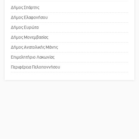
πρωθυπουργέ, ντροπή»
Δήμος Σπάρτης
Ένα «ταξίδι» τέχνης και χρωμάτων
Δήμος Ελαφονήσου
στη Νεάπολη
Το δικό σας σχόλιο: Ανοιχτή
Δήμος Ευρώτα
επιστολή στον δήμαρχο Σπάρτης για
Δήμος Μονεμβασίας
τη λειτουργία του ΚΑΠΗ
Δήμος Ανατολικής Μάνης
Επιμελητήριο Λακωνίας
Το δικό σας σχόλιο: Παράδειγμα
κοινωνικής αναισθησίας
Περιφέρεια Πελοποννήσου
Πού βρίσκεται το ιστορικό κέντρο
της Σπάρτης;