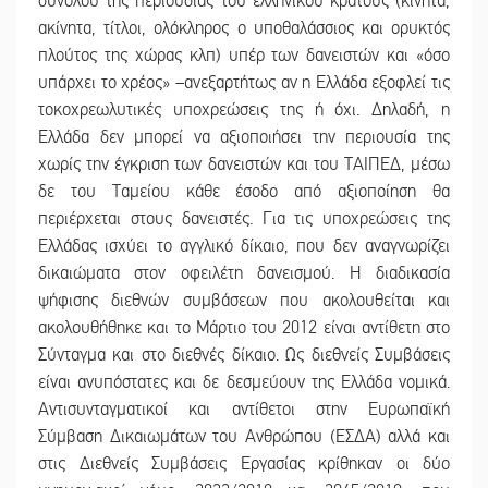
συνόλου της περιουσίας του ελληνικού κράτους (κινητά,
ακίνητα, τίτλοι, ολόκληρος ο υποθαλάσσιος και ορυκτός
πλούτος της χώρας κλπ) υπέρ των δανειστών και «όσο
υπάρχει το χρέος» –ανεξαρτήτως αν η Ελλάδα εξοφλεί τις
τοκοχρεωλυτικές υποχρεώσεις της ή όχι. Δηλαδή, η
Ελλάδα δεν μπορεί να αξιοποιήσει την περιουσία της
χωρίς την έγκριση των δανειστών και του ΤΑΙΠΕΔ, μέσω
δε του Ταμείου κάθε έσοδο από αξιοποίηση θα
περιέρχεται στους δανειστές. Για τις υποχρεώσεις της
Ελλάδας ισχύει το αγγλικό δίκαιο, που δεν αναγνωρίζει
δικαιώματα στον οφειλέτη δανεισμού. Η διαδικασία
ψήφισης διεθνών συμβάσεων που ακολουθείται και
ακολουθήθηκε και το Μάρτιο του 2012 είναι αντίθετη στο
Σύνταγμα και στο διεθνές δίκαιο. Ως διεθνείς Συμβάσεις
είναι ανυπόστατες και δε δεσμεύουν της Ελλάδα νομικά.
Αντισυνταγματικοί και αντίθετοι στην Ευρωπαϊκή
Σύμβαση Δικαιωμάτων του Ανθρώπου (ΕΣΔΑ) αλλά και
στις Διεθνείς Συμβάσεις Εργασίας κρίθηκαν οι δύο