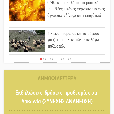
Ο Ήλιος αποκαλύπτει τα μυστικά
του: Νέες εικόνες φέρνουν στο φως
άγνωστες «δίνες» στην επιφάνειά
του
4,2 εκατ. ευρώ σε κτηνοτρόφους
για ζώα που θανατώθηκαν λόγω
επιζωοτιών
Η ψυχολογία της ανατροπής στο
ποδόσφαιρο
ΔΗΜΟΦΙΛΕΣΤΕΡΑ
Ένα «ταξίδι» τέχνης και χρωμάτων
Εκδηλώσεις-δράσεις-προθεσμίες στη
στη Νεάπολη
Λακωνία (ΣΥΝΕΧΗΣ ΑΝΑΝΕΩΣΗ)