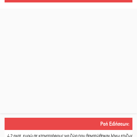
Ροή Ειδήσεων
:
2 εκατ. ευρώ σε κτηνοτρόφους για ζώα που θανατώθηκαν λόγω επιζωοτιών
||