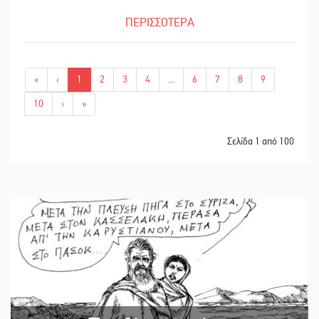
ΠΕΡΙΣΣΟΤΕΡΑ
«
‹
1
2
3
4
...
6
7
8
9
10
›
»
Σελίδα 1 από 100