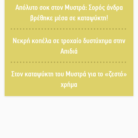
Τα Λαγκάδια κρατούν ζωντανή την
Απόλυτο σοκ στον Μυστρά: Σορός άνδρα
τέχνη της πέτρας
βρέθηκε μέσα σε καταψύκτη!
Στους ρυθμούς της Ελεωνόρας
Νεκρή κοπέλα σε τροχαίο δυστύχημα στην
Ζουγανέλη το Σαϊνοπούλειο
Απιδιά
Πλούσιο πολιτιστικό πρόγραμμα
δίνει «χρώμα» στον Αύγουστο του
Στον καταψύκτη του Μυστρά για το «ζεστό»
Λαχίου
χρήμα
Χασισοφυτεία στην Παλαιοπαναγιά
ξεσκέπασε η Αστυνομία
Μπαρόκ μελωδίες κάτω από την