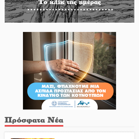
Το κλίκ της ημέρας
Του Ανδρέα Πετρουλάκη
Πρόσφατα Νέα