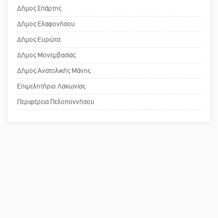
Ένα «ταξίδι» τέχνης και χρωμάτων
Δήμος Σπάρτης
στη Νεάπολη
Δήμος Ελαφονήσου
Το δικό σας σχόλιο: Ανοιχτή
Δήμος Ευρώτα
επιστολή στον δήμαρχο Σπάρτης για
Δήμος Μονεμβασίας
τη λειτουργία του ΚΑΠΗ
Δήμος Ανατολικής Μάνης
Επιμελητήριο Λακωνίας
Το δικό σας σχόλιο: Παράδειγμα
κοινωνικής αναισθησίας
Περιφέρεια Πελοποννήσου
Πού βρίσκεται το ιστορικό κέντρο
της Σπάρτης;