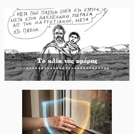
Το κλίκ της ημέρας
Του Ανδρέα Πετρουλάκη