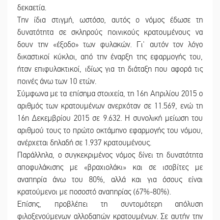
δεκαετία.
Την ίδια στιγμή, ωστόσο, αυτός ο νόμος έδωσε τη
δυνατότητα σε σκληρούς ποινικούς κρατουμένους να
δουν την «έξοδο» των φυλακών. Γι' αυτόν τον λόγο
δικαστικοί κύκλοι, από την έναρξη της εφαρμογής του,
ήταν επιφυλακτικοί, ιδίως για τη διάταξη που αφορά τις
ποινές άνω των 10 ετών.
Σύμφωνα με τα επίσημα στοιχεία, τη 16η Απριλίου 2015 ο
αριθμός των κρατουμένων ανερχόταν σε 11.569, ενώ τη
16η Δεκεμβρίου 2015 σε 9.632. Η συνολική μείωση του
αριθμού τους το πρώτο οκτάμηνο εφαρμογής του νόμου,
ανέρχεται δηλαδή σε 1.937 κρατουμένους.
Παράλληλα, ο συγκεκριμένος νόμος δίνει τη δυνατότητα
αποφυλάκισης με «βραχιολάκι» και σε ισοβίτες με
αναπηρία άνω του 80%, αλλά και για όσους είναι
κρατούμενοι με ποσοστό αναπηρίας (67%-80%).
Επίσης, προβλέπει τη συντομότερη απόλυση
φιλοξενούμενων αλλοδαπών κρατουμένων. Σε αυτήν την