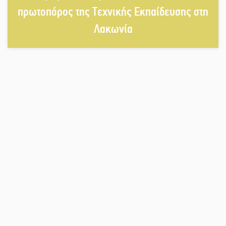
Σπαρτιατόπουλα
πρωτοπόρος της Τεχνικής Εκπαίδευσης στη
Λακωνία
«Ρίζες και Ρεύματα» στο
Ξηροκάμπι με Ίκαρη και Ζερβάκη
Αμετάβλητος στο «τριάρι» ο
κίνδυνος φωτιάς σε όλη τη
Λακωνία
Εβδομάδα Ομογενών: Κερδισμένη
ουσία ή επικοινωνιακές
εντυπώσεις;
Ελεύθερος ο 55χρονος για την
υπόθεση του Μυστρά