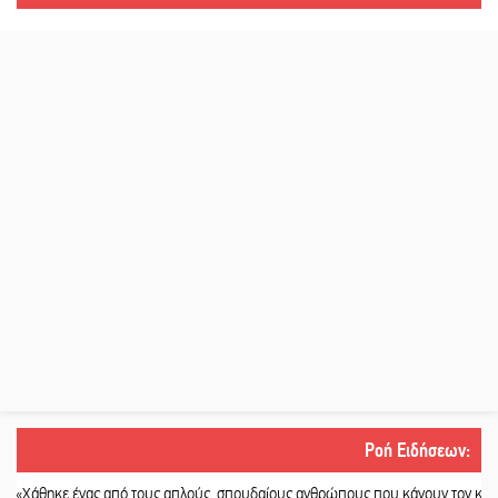
Ροή Ειδήσεων
:
κε ένας από τους απλούς, σπουδαίους ανθρώπους που κάνουν τον κόσμο λίγο 