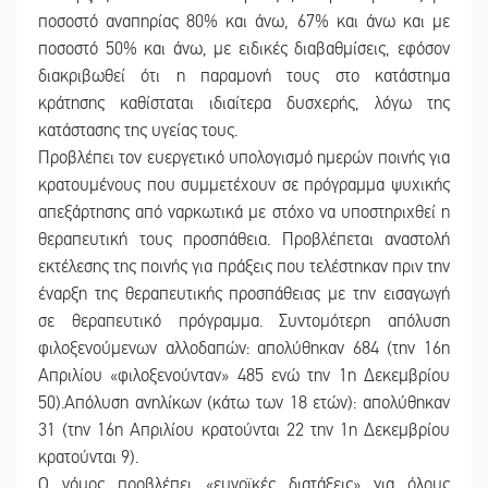
ποσοστό αναπηρίας 80% και άνω, 67% και άνω και με
ποσοστό 50% και άνω, με ειδικές διαβαθμίσεις, εφόσον
διακριβωθεί ότι η παραμονή τους στο κατάστημα
κράτησης καθίσταται ιδιαίτερα δυσχερής, λόγω της
κατάστασης της υγείας τους.
Προβλέπει τον ευεργετικό υπολογισμό ημερών ποινής για
κρατουμένους που συμμετέχουν σε πρόγραμμα ψυχικής
απεξάρτησης από ναρκωτικά με στόχο να υποστηριχθεί η
θεραπευτική τους προσπάθεια. Προβλέπεται αναστολή
εκτέλεσης της ποινής για πράξεις που τελέστηκαν πριν την
έναρξη της θεραπευτικής προσπάθειας με την εισαγωγή
σε θεραπευτικό πρόγραμμα. Συντομότερη απόλυση
φιλοξενούμενων αλλοδαπών: απολύθηκαν 684 (την 16η
Απριλίου «φιλοξενούνταν» 485 ενώ την 1η Δεκεμβρίου
50).Απόλυση ανηλίκων (κάτω των 18 ετών): απολύθηκαν
31 (την 16η Απριλίου κρατούνται 22 την 1η Δεκεμβρίου
κρατούνται 9).
Ο νόμος προβλέπει «ευνοϊκές διατάξεις» για όλους