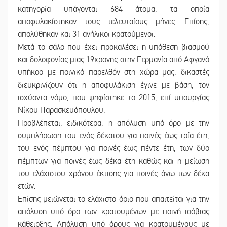
κατηγορία υπάγονται 684 άτομα, τα οποία
αποφυλακίστηκαν τους τελευταίους μήνες. Επίσης,
απολύθηκαν και 31 ανήλικοι κρατούμενοι.
Μετά το σάλο που έχει προκαλέσει η υπόθεση βιασμού
και δολοφονίας μιας 19χρονης στην Γερμανία από Αφγανό
υπήκοο με ποινικό παρελθόν στη χώρα μας, δικαστές
διευκρινίζουν ότι η αποφυλάκιση έγινε με βάση, τον
ισχύοντα νόμο, που ψηφίστηκε το 2015, επί υπουργίας
Νίκου Παρασκευόπουλου.
Προβλέπεται, ειδικότερα, η απόλυση υπό όρο με την
συμπλήρωση του ενός δέκατου για ποινές έως τρία έτη,
του ενός πέμπτου για ποινές έως πέντε έτη, των δύο
πέμπτων για ποινές έως δέκα έτη καθώς και η μείωση
του ελάχιστου χρόνου έκτισης για ποινές άνω των δέκα
ετών.
Επίσης μειώνεται το ελάχιστο όριο που απαιτείται για την
απόλυση υπό όρο των κρατουμένων με ποινή ισόβιας
κάθειρξης. Απόλυση υπό όρους για κρατουμένους με