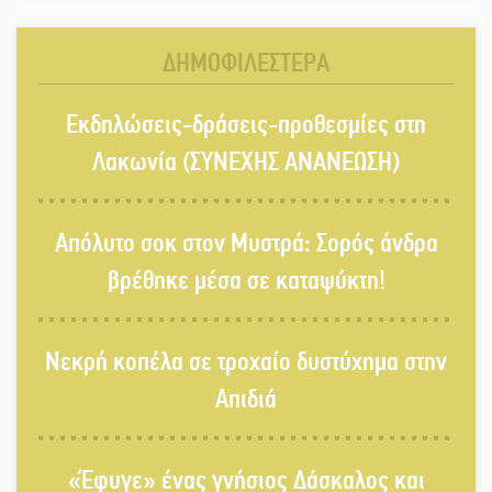
και πρωτοπόρος της Τεχνικής
Εκπαίδευσης στη Λακωνία
ΔΗΜΟΦΙΛΕΣΤΕΡΑ
«Κλειστά» ανοιχτά προαύλια στον
Εκδηλώσεις-δράσεις-προθεσμίες στη
Δ. Σπάρτης;
Λακωνία (ΣΥΝΕΧΗΣ ΑΝΑΝΕΩΣΗ)
Δεκαπενταύγουστος στην Πετρίνα:
Απόλυτο σοκ στον Μυστρά: Σορός άνδρα
Αντάμωμα με μουσική, χορό και
παράδοση
βρέθηκε μέσα σε καταψύκτη!
Σωτήρια επέμβαση για ναυτικό
Νεκρή κοπέλα σε τροχαίο δυστύχημα στην
ανοιχτά του Γυθείου
Απιδιά
Αποστολή εξετελέσθη στην Ταϊβάν:
Στη βάση τους τα παγκόσμια
«Έφυγε» ένας γνήσιος Δάσκαλος και