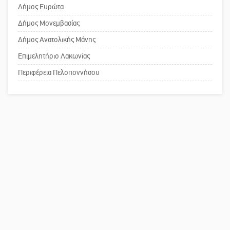
Το δικό σας σχόλιο: Ανοιχτή
Δήμος Ευρώτα
επιστολή στον δήμαρχο Σπάρτης για
Δήμος Μονεμβασίας
τη λειτουργία του ΚΑΠΗ
Δήμος Ανατολικής Μάνης
Επιμελητήριο Λακωνίας
Το δικό σας σχόλιο: Παράδειγμα
κοινωνικής αναισθησίας
Περιφέρεια Πελοποννήσου
Πού βρίσκεται το ιστορικό κέντρο
της Σπάρτης;