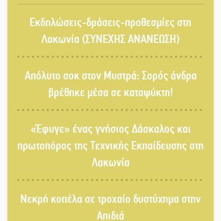
«Κλειστά» ανοιχτά προαύλια στον
Εκδηλώσεις-δράσεις-προθεσμίες στη
Δ. Σπάρτης;
Λακωνία (ΣΥΝΕΧΗΣ ΑΝΑΝΕΩΣΗ)
Δεκαπενταύγουστος στην Πετρίνα:
Απόλυτο σοκ στον Μυστρά: Σορός άνδρα
Αντάμωμα με μουσική, χορό και
παράδοση
βρέθηκε μέσα σε καταψύκτη!
Σωτήρια επέμβαση για ναυτικό
«Έφυγε» ένας γνήσιος Δάσκαλος και
ανοιχτά του Γυθείου
πρωτοπόρος της Τεχνικής Εκπαίδευσης στη
Λακωνία
Αποστολή εξετελέσθη στην Ταϊβάν:
Στη βάση τους τα παγκόσμια
Σπαρτιατόπουλα
Νεκρή κοπέλα σε τροχαίο δυστύχημα στην
Απιδιά
«Ρίζες και Ρεύματα» στο