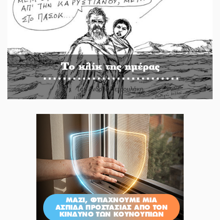
Το κλίκ της ημέρας
Του Ανδρέα Πετρουλάκη