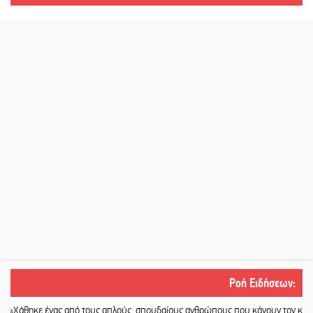
Ροή Ειδήσεων
:
ε ένας από τους απλούς, σπουδαίους ανθρώπους που κάνουν τον κόσμο λίγο 