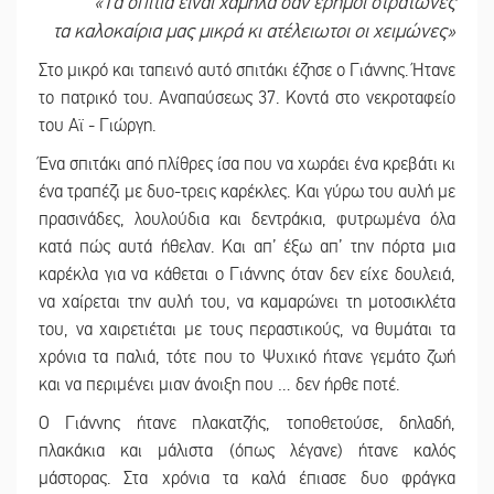
«Τα σπίτια είναι χαμηλά σαν έρημοι στρατώνες
τα καλοκαίρια μας μικρά κι ατέλειωτοι οι χειμώνες»
Στο μικρό και ταπεινό αυτό σπιτάκι έζησε ο Γιάννης. Ήτανε
το πατρικό του. Αναπαύσεως 37. Κοντά στο νεκροταφείο
του Αϊ - Γιώργη.
Ένα σπιτάκι από πλίθρες ίσα που να χωράει ένα κρεβάτι κι
ένα τραπέζι με δυο-τρεις καρέκλες. Και γύρω του αυλή με
πρασινάδες, λουλούδια και δεντράκια, φυτρωμένα όλα
κατά πώς αυτά ήθελαν. Και απ’ έξω απ’ την πόρτα μια
καρέκλα για να κάθεται ο Γιάννης όταν δεν είχε δουλειά,
να χαίρεται την αυλή του, να καμαρώνει τη μοτοσικλέτα
του, να χαιρετιέται με τους περαστικούς, να θυμάται τα
χρόνια τα παλιά, τότε που το Ψυχικό ήτανε γεμάτο ζωή
και να περιμένει μιαν άνοιξη που … δεν ήρθε ποτέ.
Ο Γιάννης ήτανε πλακατζής, τοποθετούσε, δηλαδή,
πλακάκια και μάλιστα (όπως λέγανε) ήτανε καλός
μάστορας. Στα χρόνια τα καλά έπιασε δυο φράγκα