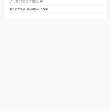
Επιμελητήριο Λακωνίας
Το δικό σας σχόλιο: Παράδειγμα
κοινωνικής αναισθησίας
Περιφέρεια Πελοποννήσου
Πού βρίσκεται το ιστορικό κέντρο
της Σπάρτης;