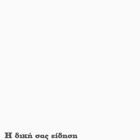
Νταλίκα έπεσε σε γκρεμό στον
Κλαδά: Νεκρός ο 48χρονος οδηγός
«Ανοιχτή Πόλη» απόψε η Σπάρτη
«ξεκλειδώνει» αγορά και
ψυχαγωγία
«Θέρισε» η άσφαλτος και τον Ιούλιο
στην Πελοπόννησο
Βράβευσε τον Π. Καρρά ο ΑΟ
Κροκεών
Η δική σας είδηση