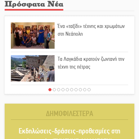
Πρόσφατα Νέα
Ένα «ταξίδι» τέχνης και χρωμάτων
στη Νεάπολη
Τα Λαγκάδια κρατούν ζωντανή την
τέχνη της πέτρας
Στους ρυθμούς της Ελεωνόρας
Ζουγανέλη το Σαϊνοπούλειο
ΔΗΜΟΦΙΛΕΣΤΕΡΑ
Πλούσιο πολιτιστικό πρόγραμμα
Εκδηλώσεις-δράσεις-προθεσμίες στη
δίνει «χρώμα» στον Αύγουστο του