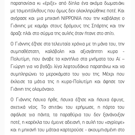
παραπανίσια κι «έριξε» από δίπλα ένα ακόμα δωματιάκι
με τσιμεντόλιθους που όμως δεν ολοκληρώθηκε ποτέ. Και
αγόρασε και μια μηχανή NIPPONIA που την καβάλαγε ο
Γιάννης με καμάρι στους δρόμους της Σπάρτης και την
άραζε πλάι στο σύρμα της αυλής όταν ήτανε στο σπίτι.
Ο Γιάννης έζησε στα τελευταία χρόνια με τη μάνα του, την
συμπαθέστατη, καλόβολη και αξιαγάπητη κυρα -
Πολυτίμη, που άναβε τα καντήλια στα μνήματα του Αϊ –
Γιώργη για να βγάζει λίγα λεφτουδάκια παραπάνω και να
συμπληρώνει το μεροκάματο του γιου της. Μέχρι που
έκλεισε τα μάτια της η κυρα-Πολυτίμη και άφησε τον
Γιάννη της ολομόναχο.
Ο Γιάννης ήσυχα ήρθε, ήσυχα έζησε και ήσυχα έφυγε,
σχετικά νέος. Το σπιτάκι του ερήμωσε, η πόρτα του
σφάλισε για πάντα, τα παραθύρια του δεν ξανάνοιξαν
ποτέ, η καρέκλα του έμεινε αδειανή, η αυλή του «αγρίεψε»
και η μηχανή του μάταια καρτερούσε - ακουμπισμένη στο