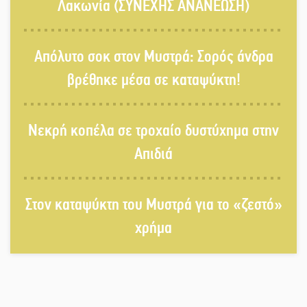
Λαχίου
Λακωνία (ΣΥΝΕΧΗΣ ΑΝΑΝΕΩΣΗ)
Χασισοφυτεία στην Παλαιοπαναγιά
Απόλυτο σοκ στον Μυστρά: Σορός άνδρα
ξεσκέπασε η Αστυνομία
βρέθηκε μέσα σε καταψύκτη!
Μπαρόκ μελωδίες κάτω από την
Νεκρή κοπέλα σε τροχαίο δυστύχημα στην
αυγουστιάτικη πανσέληνο της
Μονεμβασιάς
Απιδιά
Διακοπή ρεύματος στο Έλος
Στον καταψύκτη του Μυστρά για το «ζεστό»
χρήμα
Στο Γύθειο η Άντζελα Γκερέκου