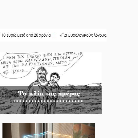
μετά από 20 χρόνια
||
«Για ψυχολογικούς λόγους» κρατούσε τον νεκρό πατέρα
Το κλίκ της ημέρας
Του Ανδρέα Πετρουλάκη