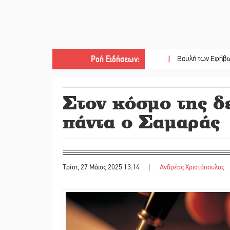
Ροή Ειδήσεων
:
||
Βουλή των Εφήβων 2026-2027
Στον κόσμο της δ
πάντα ο Σαμαράς
Τρίτη, 27 Μάιος 2025 13:14
|
Ανδρέας Χριστόπουλος