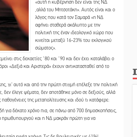
«αυτή η κυβέρνηση δεν είναι της ΝΔ
,αλλά του Μητσοτάκη». Αυτός είναι και ο
λόγος που κατά τον Σαμαρά «η ΝΔ
αφήνει σταθερά ακάλυπτο με την
πολιτική της έναν ιδεολογικό χώρο που
κινείται μεταξύ 16-23% του εκλογικού
σώματος».
μείνει στις δεκαετίες ΄80 και ΄90 και δεν έχει καταλάβει ο
όροι «Δεξιά και Αριστερά» έχουν αντικατασταθεί από το
ς, γι’ αυτό και από την πρώτη στιγμή επέλεξε την πολιτική
, δεν έλεγε ψέματα, δεν αποτάθηκε μόνο σε δεξιούς, αλλά
παθογένειες της μεταπολίτευσης και ιδού τι κατάφερε:
αδή για δέκατο χρόνο πια, σε πάνω από 700 δημοσκοπήσεις,
τα πρωθυπουργού και η ΝΔ μακράν πρώτη για να
τελευταία εννέα χρόνια. Τις δε βουλευτικές με 41%!