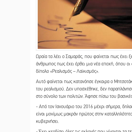
Ωραία τα λέει ο Σαμαράς, που φαίνεται πως έχει ξε
άνθρωπος πως έχει έρθει μια νέα εποχή, όπου οι 
δίπολο «Ρεαλισμός – Λαϊκισμός».
Αυτό φαίνεται πως κατανόησε έγκαιρα ο Μητσοτάκη
του ρεαλισμού. Δεν υποσχέθηκε, δεν παραπλάνησε
στο σύνολο των πολιτών. Άφησε πίσω του βασικές 
- Από τον Ιανουάριο του 2016 μέχρι σήμερα, δηλ
είναι μονίμως μακράν πρώτος στην καταλληλότη
κυβερνήσει.
- Έχει κερδίσει όλες τις εκλογές που γίνονται τα 