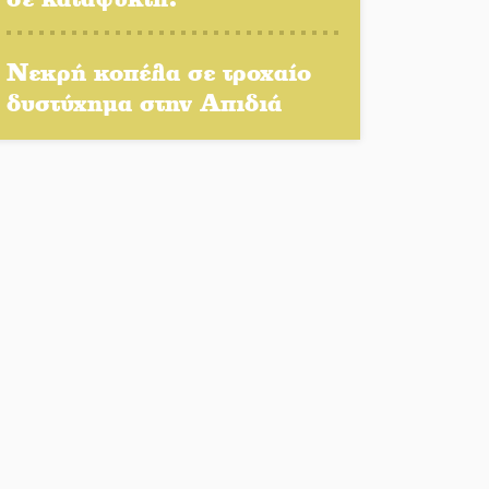
Μονεμβασιάς στο τραπέζι
του δημόσιου διαλόγου
Νεκρή κοπέλα σε τροχαίο
δυστύχημα στην Απιδιά
Πολιτισμός και παράδοση
δίνουν ραντεβού στην
Αγόριανη
Η Σοχά ετοιμάζεται για ένα
δυναμικό καλοκαιρινό party
Διακοπή μαθημάτων στο
Ματάλειο Κολυμβητήριο την
εβδομάδα του
Δεκαπενταύγουστου
Από Λιβύη είχαν ξεκινήσει οι
μετανάστες που