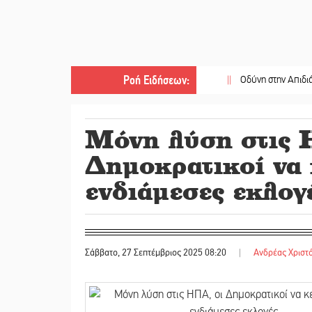
Ροή Ειδήσεων
:
||
Οδύνη στην Απιδιά για τον χ
Μόνη λύση στις 
Δημοκρατικοί να 
ενδιάμεσες εκλογ
Σάββατο, 27 Σεπτέμβριος 2025 08:20
|
Ανδρέας Χριστ