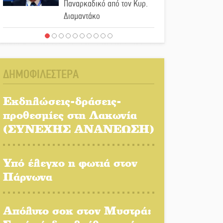
Παναρκαδικό από τον Κυρ.
Διαμαντάκο
Μια «χρυσή» ελαιοκομική
προοπτική για τη Λακωνία
ΔΗΜΟΦΙΛΕΣΤΕΡΑ
Εκδηλώσεις του ΚΚΕ
Λακωνίας για τα 80 χρόνια
Εκδηλώσεις-δράσεις-
από την ίδρυση του
προθεσμίες στη Λακωνία
Δημοκρατικού Στρατού
(ΣΥΝΕΧΗΣ ΑΝΑΝΕΩΣΗ)
«Στέγνωσε» από νερό πάνω
από μήνα ο Πύρριχος
Υπό έλεγχο η φωτιά στον
Πάρνωνα
Άγρυπνος φρουρός 2
δεκαετιών το Πυροφυλάκιο
Απόλυτο σοκ στον Μυστρά:
στις Αιγιές