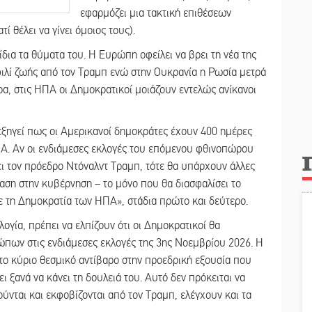
εφαρμόζει μια τακτική επιθέσεων
 θέλει να γίνει όμοιος τους).
ίδια τα θύματα του. Η Ευρώπη οφείλει να βρει τη νέα της
φιλί ζωής από τον Τραμπ ενώ στην Ουκρανία η Ρωσία μετρά
ρα, στις ΗΠΑ οι Δημοκρατικοί μοιάζουν εντελώς ανίκανοι
εξηγεί πως οι Αμερικανοί δημοκράτες έχουν 400 ημέρες
ΠΑ. Αν οι ενδιάμεσες εκλογές του επόμενου φθινοπώρου
ει τον πρόεδρο Ντόναλντ Τραμπ, τότε θα υπάρχουν άλλες
βαση στην κυβέρνηση – το μόνο που θα διασφαλίσει το
ε τη Δημοκρατία των ΗΠΑ», στάδια πρώτο και δεύτερο.
ογία, πρέπει να ελπίζουν ότι οι Δημοκρατικοί θα
ώπων στις ενδιάμεσες εκλογές της 3ης Νοεμβρίου 2026. Η
-το κύριο θεσμικό αντίβαρο στην προεδρική εξουσία που
 ξανά να κάνει τη δουλειά του. Αυτό δεν πρόκειται να
ούνται και εκφοβίζονται από τον Τραμπ, ελέγχουν και τα