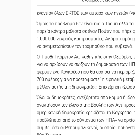
εναντίον όλων ΕΚΤΟΣ των αυταρχικών ηγετών (γιατί
Όμως το πρόβλημα δεν είναι πια ο Τραμπ αλλά τα 
πορεία κόντρα μάλιστα σε έναν Πούτιν που πήρε 
1.000.000 νεκρούς και τραυματίες. Ακόμα χειρότε
να αντιμετωπίσουν τον τραμπούκο που κυβερνά.
O Tίμοθι Γκάρντον Ας, καθηγητής στην Οξφόρδη, 
για να αρχίσουν να σώζουν τη δημοκρατία των Η
φέρουν ένα Κογκρέσο που θα αρχίσει να περιορίζ
700 ημέρες για να προετοιμαστεί η ειρηνική μετά
μέλλον αυτής της δημοκρατίας. Επιχείρηση «Σώστ
Όλοι οι δημοκράτες, ανεξάρτητα από κόμμα ή ιδεολ
ανακτήσουν τον έλεγχο της Βουλής των Αντιπροσ
αμερικανική δημοκρατία χρειάζεται το Κογκρέσο 
προβλέπεται από το σύνταγμα των ΗΠΑ- να αρχίσει
συμβεί όσο οι Ρεπουμπλικανοί, οι οποίοι ποδηγετ