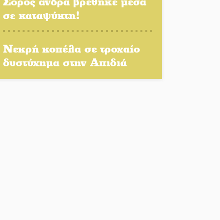
Σορός άνδρα βρέθηκε μέσα
ΔΥΠΑ: Επιπλέον 8.000
σε καταψύκτη!
επιδοτούμενες θέσεις στο
πρόγραμμα απασχόλησης
Νεκρή κοπέλα σε τροχαίο
ανέργων 55 ετών και άνω
δυστύχημα στην Απιδιά
Μισθός: Το στοίχημα των
1.500 ευρώ
Δάκος: Νέα «όπλα» στην
προστασία της ελιάς
Κυριακή 9 Αυγούστου:
Καλοκαιρινό Pool Party στο
Mystras Grand Palace Resort
& Spa
Στον καταψύκτη του Μυστρά