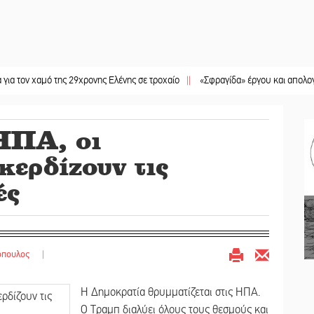
αμό της 29χρονης Ελένης σε τροχαίο
||
«Σφραγίδα» έργου και απολογισμού στο
ΗΠΑ, οι
κερδίζουν τις
ές
όπουλος
|
Η Δημοκρατία θρυμματίζεται στις ΗΠΑ.
Ο Τραμπ διαλύει όλους τους θεσμούς και