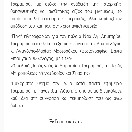
Τσεραμιού, με στόχο την ανάδειξη της ιστορικής,
θρησκευτικής και αισθητικής αξίας του μνημείου, το
οποίο αποτελεί τοπόσημο της περιοχής, αλλά (κυρίως) την
απόδοσή του και πάλι στη χριστιανική λατρεία.
*Πηγή πληροφοριών για τον παλαιό Ναό Αγ. Δημητρίου
Τσεραμιού απετέλεσε η εξαίρετη εργασία της Αρχαιολόγου
κ. Αντιγόνης-Μαρίας Μαστοράκου (φωτογραφίες: Βάλια
Μπουγάδη, Φιλόλογος) με τίτλο:
«Ο παλαιός Ιερός ναός Α. Δημητρίου Τσεραμιού, της Ιεράς
Μητροπόλεως Μονεμβασίας και Σπάρτης»
*Ευχαριστώ θερμά τον Άξιο κατά πάντα εφημέριο
Τσεραμιού π. Παναγιώτη Λάτση, ο οποίος με διευκόλυνε
καθ’ όλα στη συγγραφή και τεκμηρίωση του ως άνω
άρθρου.
Έκθεση εικόνων