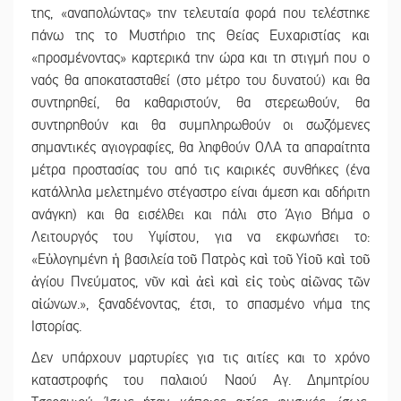
της, «αναπολώντας» την τελευταία φορά που τελέστηκε
πάνω της το Μυστήριο της Θείας Ευχαριστίας και
«προσμένοντας» καρτερικά την ώρα και τη στιγμή που ο
ναός θα αποκατασταθεί (στο μέτρο του δυνατού) και θα
συντηρηθεί, θα καθαριστούν, θα στερεωθούν, θα
συντηρηθούν και θα συμπληρωθούν οι σωζόμενες
σημαντικές αγιογραφίες, θα ληφθούν ΟΛΑ τα απαραίτητα
μέτρα προστασίας του από τις καιρικές συνθήκες (ένα
κατάλληλα μελετημένο στέγαστρο είναι άμεση και αδήριτη
ανάγκη) και θα εισέλθει και πάλι στο Άγιο Βήμα ο
Λειτουργός του Υψίστου, για να εκφωνήσει το:
«Εὐλογημένη ἡ βασιλεία τοῦ Πατρὸς καὶ τοῦ Υἱοῦ καὶ τοῦ
ἁγίου Πνεύματος, νῦν καὶ ἀεὶ καὶ εἰς τοὺς αἰῶνας τῶν
αἰώνων.», ξαναδένοντας, έτσι, το σπασμένο νήμα της
Ιστορίας.
Δεν υπάρχουν μαρτυρίες για τις αιτίες και το χρόνο
καταστροφής του παλαιού Ναού Αγ. Δημητρίου