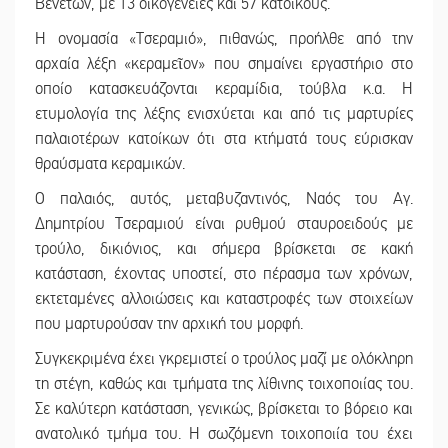
Βενετών, με 13 οικογένειες και 57 κατοίκους.
Η ονομασία «Τσεραμιό», πιθανώς, προήλθε από την
αρχαία λέξη «κεραμεῖον» που σημαίνει εργαστήριο στο
οποίο κατασκευάζονται κεραμίδια, τούβλα κ.α. Η
ετυμολογία της λέξης ενισχύεται και από τις μαρτυρίες
παλαιοτέρων κατοίκων ότι στα κτήματά τους εύρισκαν
θραύσματα κεραμικών.
Ο παλαιός, αυτός, μεταβυζαντινός, Ναός του Αγ.
Δημητρίου Τσεραμιού είναι ρυθμού σταυροειδούς με
τρούλο, δικιόνιος, και σήμερα βρίσκεται σε κακή
κατάσταση, έχοντας υποστεί, στο πέρασμα των χρόνων,
εκτεταμένες αλλοιώσεις και καταστροφές των στοιχείων
που μαρτυρούσαν την αρχική του μορφή.
Συγκεκριμένα έχει γκρεμιστεί ο τρούλος μαζί με ολόκληρη
τη στέγη, καθώς και τμήματα της λίθινης τοιχοποιίας του.
Σε καλύτερη κατάσταση, γενικώς, βρίσκεται το βόρειο και
ανατολικό τμήμα του. Η σωζόμενη τοιχοποιία του έχει