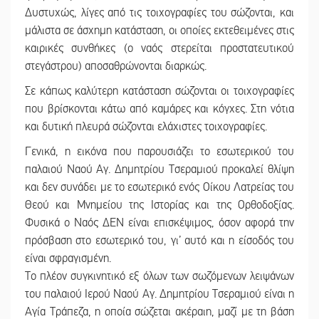
Δυστυχώς, λίγες από τις τοιχογραφίες του σώζονται, και
μάλιστα σε άσχημη κατάσταση, οι οποίες εκτεθειμένες στις
καιρικές συνθήκες (ο ναός στερείται προστατευτικού
στεγάστρου) αποσαθρώνονται διαρκώς.
Σε κάπως καλύτερη κατάσταση σώζονται οι τοιχογραφίες
που βρίσκονται κάτω από καμάρες και κόγχες. Στη νότια
και δυτική πλευρά σώζονται ελάχιστες τοιχογραφίες.
Γενικά, η εικόνα που παρουσιάζει το εσωτερικού του
παλαιού Ναού Αγ. Δημητρίου Τσεραμιού προκαλεί θλίψη
και δεν συνάδει με το εσωτερικό ενός Οίκου Λατρείας του
Θεού και Μνημείου της Ιστορίας και της Ορθοδοξίας.
Φυσικά ο Ναός ΔΕΝ είναι επισκέψιμος, όσον αφορά την
πρόσβαση στο εσωτερικό του, γι’ αυτό και η είσοδός του
είναι σφραγισμένη.
Το πλέον συγκινητικό εξ όλων των σωζόμενων λειψάνων
του παλαιού Ιερού Ναού Αγ. Δημητρίου Τσεραμιού είναι η
Αγία Τράπεζα, η οποία σώζεται ακέραιη, μαζί με τη βάση