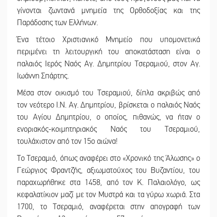
γίνονται ζωντανά μνημεία της Ορθοδοξίας και της
Παράδοσης των Ελλήνων.
Ένα τέτοιο Χριστιανικό Μνημείο που υπομονετικά
περιμένει τη λειτουργική του αποκατάσταση είναι ο
παλαιός Ιερός Ναός Αγ. Δημητρίου Τσεραμιού, στον Αγ.
Ιωάννη Σπάρτης.
Μέσα στον οικισμό του Τσεραμιού, δίπλα ακριβώς από
τον νεότερο Ι.Ν. Αγ. Δημητρίου, βρίσκεται ο παλαιός Ναός
του Αγίου Δημητρίου, ο οποίος, πιθανώς, να ήταν ο
ενοριακός-κοιμητηριακός Ναός του Τσεραμιού,
τουλάχιστον από τον 15ο αιώνα!
Το Τσεραμιό, όπως αναφέρει στο «Χρονικό της Άλωσης» ο
Γεώργιος Φραντζής, αξιωματούχος του Βυζαντίου, του
παραχωρήθηκε στα 1458, από τον Κ. Παλαιολόγο, ως
κεφαλατίκιον μαζί με τον Μυστρά και τα γύρω χωριά. Στα
1700, το Τσεραμιό, αναφέρεται στην απογραφή των