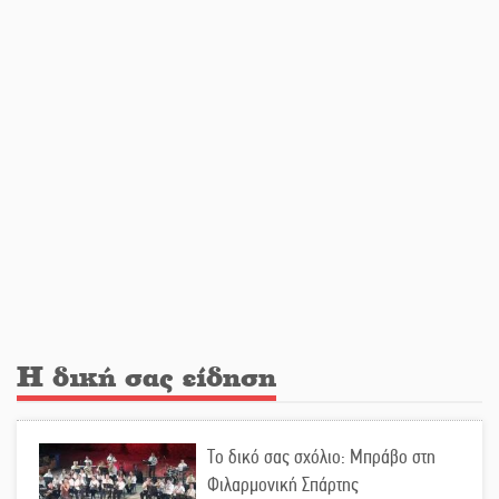
Υπερηφάνεια και αποθέωση! Δύο
μετάλλια για τη Λακωνία στους
Παιδικούς Αγώνες
Εντοπισμός και διάσωση
μεταναστών ανοιχτά του Ταίναρου
Και ο Π. Νίκας δείχνει τον ΦοΔΣΑ
για τα «σπιτάκια»
Η δική σας είδηση
Εντολή διαγωνισμού για το παλαιό
Το δικό σας σχόλιο: Μπράβο στη
Πρωτοδικείο Σπάρτης
Φιλαρμονική Σπάρτης