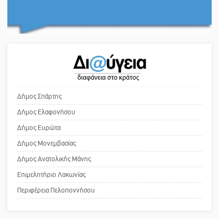
Εκδηλώσεις-δράσεις-προθεσμίες
Το δικό σας σχόλιο: «Κύριε
στη Λακωνία (ΣΥΝΕΧΗΣ ΑΝΑΝΕΩΣΗ)
πρωθυπουργέ, ντροπή»
Νεκρή κοπέλα σε τροχαίο
Το δικό σας σχόλιο: Ανοιχτή
δυστύχημα στην Απιδιά
επιστολή στον δήμαρχο Σπάρτης για
τη λειτουργία του ΚΑΠΗ
Δήμος Σπάρτης
Δήμος Ελαφονήσου
Απόλυτο σοκ στον Μυστρά: Σορός
Το δικό σας σχόλιο: Παράδειγμα
Δήμος Ευρώτα
άνδρα βρέθηκε μέσα σε
κοινωνικής αναισθησίας
καταψύκτη!
Δήμος Μονεμβασίας
Δήμος Ανατολικής Μάνης
Επιμελητήριο Λακωνίας
Πού βρίσκεται το ιστορικό κέντρο
της Σπάρτης;
Περιφέρεια Πελοποννήσου