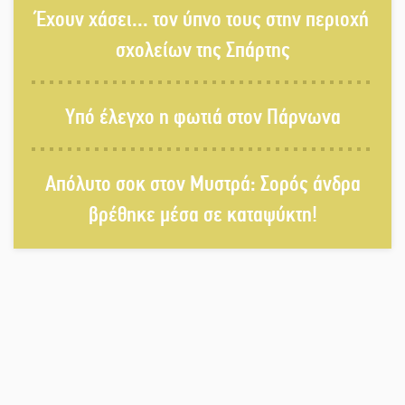
Έχουν χάσει... τον ύπνο τους στην περιοχή
φωτιές στη Λακωνία
σχολείων της Σπάρτης
Κατεβαίνει ο γενικός ρεύματος σε
Υπό έλεγχο η φωτιά στον Πάρνωνα
Έλος και αρδευτικά 4 περιοχών του
Δ. Ευρώτα
Απόλυτο σοκ στον Μυστρά: Σορός άνδρα
Δημοσιεύτηκε η προκήρυξη του
βρέθηκε μέσα σε καταψύκτη!
διαγωνισμού για το παλαιό
Πρωτοδικείο Σπάρτης
Υπάλληλοι ΠΕ Λακωνίας: «Στο
κόκκινο το σύνολο των Υπηρεσιών
από την υποστελέχωση»
Φως σε μπαράζ διαρρήξεων στον Δ.
Ευρώτα