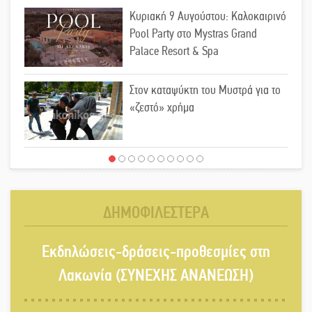
Κυριακή 9 Αυγούστου: Καλοκαιρινό
Pool Party στο Mystras Grand
Palace Resort & Spa
Στον καταψύκτη του Μυστρά για το
«ζεστό» χρήμα
Ο καρχαρίας από την εποχή του
Σαίξπηρ που αψηφά τον χρόνο
ΔΗΜΟΦΙΛΕΣΤΕΡΑ
Στη φάκα της Ασφάλειας Σπάρτης
Εκδηλώσεις-δράσεις-προθεσμίες στη
μέλος της σπείρας των
«κουκουλοφόρων»
Λακωνία (ΣΥΝΕΧΗΣ ΑΝΑΝΕΩΣΗ)
Δεν χαλαρώνει η επιφυλακή για