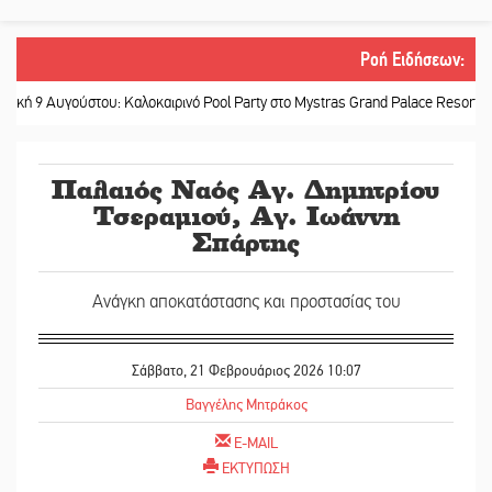
Ροή Ειδήσεων
:
ύστου: Καλοκαιρινό Pool Party στο Mystras Grand Palace Resort & Spa
||
Στ
Παλαιός Ναός Αγ. Δημητρίου
Τσεραμιού, Αγ. Ιωάννη
Σπάρτης
Ανάγκη αποκατάστασης και προστασίας του
Σάββατο, 21 Φεβρουάριος 2026 10:07
Βαγγέλης Μητράκος
E-MAIL
ΕΚΤΥΠΩΣΗ