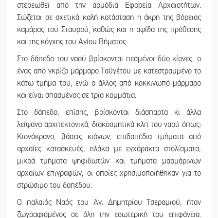
στερεωθεί από την αρμόδια Εφορεία Αρχαιοτήτων.
Σώζεται σε σχετικά καλή κατάσταση η άκρη της βόρειας
καμάρας του Σταυρού, καθώς και η αψίδα της πρόθεσης
και της κόγχης του Αγίου Βήματος.
Στο δάπεδο του ναού βρίσκονται πεσμένοι δύο κίονες, ο
ένας από γκρίζο μάρμαρο Ταϋγέτου με κατεστραμμένο το
κάτω τμήμα του, ενώ ο άλλος από κοκκινωπό μάρμαρο
και είναι σπασμένος σε τρία κομμάτια.
Στο δάπεδο, επίσης, βρίσκονται διάσπαρτα κι άλλα
λείψανα αρχιτεκτονικά, διακοσμητικά κλπ του ναού όπως:
Κιονόκρανο, βάσεις κιόνων, επιδαπέδια τμήματα από
αρχαίες κατασκευές, πλάκα με εγχάρακτα στολίσματα,
μικρά τμήματα ψηφιδωτών και τμήματα μαρμάρινων
αρχαίων επιγραφών, οι οποίες χρησιμοποιήθηκαν για το
στρώσιμο του δαπέδου.
Ο παλαιός Ναός του Αγ. Δημητρίου Τσεραμιού, ήταν
ζωγραφισμένος σε όλη την εσωτερική του επιφάνεια.