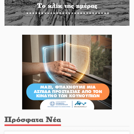
Το κλίκ της ημέρας
Του Ανδρέα Πετρουλάκη
Πρόσφατα Νέα