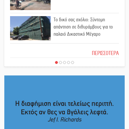
Ασίστ στην εξωστρέφεια και την
Το δικό σας σχόλιο: Σύντομη
άθληση, καλάθι «νίκης» στα
απάντηση σε διθυράμβους για το
Ανώγεια
παλαιό Δικαστικό Μέγαρο
Στον Μανουσόπουλο τα ηνία των
Το δικό σας σχόλιο: Ιερή απόφαση
Ακαδημιών του Λεωνίδα
ΠΕΡΙΣΣΟΤΕΡΑ
Γλυκόβρυσης
Προληπτικός έλεγχος μνήμης για
Το δικό σας σχόλιο: Πώς να
ηλικιωμένους στη Σκάλα
εμπιστευθείς;
Στα «σπλάχνα» της ΑΑΔΕ οι
Ο εξωραϊσμός της Πλατείας Ν.
αγροτικές ενισχύσεις
Κόσμου και ένας ελλοχεύων
κίνδυνος