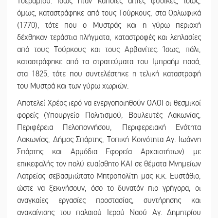
Τσεραμιού. Ίσως ήταν κάποιες αιτίες φυσικές, ίσως,
όμως, καταστράφηκε από τους Τούρκους, στα Ορλωφικά
(1770), τότε που ο Μυστράς και η γύρω περιοχή
δέχθηκαν τεράστια πλήγματα, καταστροφές και λεηλασίες
από τους Τούρκους και τους Αρβανίτες. Ίσως, πάλι,
καταστράφηκε από τα στρατεύματα του Ιμπραήμ πασά,
στα 1825, τότε που συντελέστηκε η τελική καταστροφή
του Μυστρά και των γύρω χωριών.
Αποτελεί Χρέος ιερό να ενεργοποιηθούν ΟΛΟΙ οι θεσμικοί
φορείς (Υπουργείο Πολιτισμού, Βουλευτές Λακωνίας,
Περιφέρεια Πελοποννήσου, Περιφερειακή Ενότητα
Λακωνίας, Δήμος Σπάρτης, Τοπική Κοινότητα Αγ. Ιωάννη
Σπάρτης και Αρμόδια Εφορεία Αρχαιοτήτων) με
επικεφαλής τον πολύ ευαίσθητο ΚΑΙ σε θέματα Μνημείων
Λατρείας σεβασμιώτατο Μητροπολίτη μας κ.κ. Ευστάθιο,
ώστε να ξεκινήσουν, όσο το δυνατόν πιο γρήγορα, οι
αναγκαίες εργασίες προστασίας, συντήρησης και
ανακαίνισης του παλαιού Ιερού Ναού Αγ. Δημητρίου