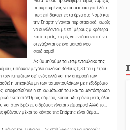
Μετά τα όσα προανέφερα, είμαι, νομίζω,
υποχρεωμένος να σημειώσω γιατί λέω
πως επί δεκαετίες τα έργα στο Νομό και
την Σπάρτη γίνονται περιστασιακά, χωρίς
να συνδέονται με επί μέρους μικρότερα
κατά τομείς, χωρίς να εντάσσονται ή να
στεγάζονται σε ένα μακρόπνοο
σχεδιασμό!
Ας θυμηθούμε τα «τσιμενταύλακα της
δρόμου, υπήρχαν μεγάλα αυλάκια βάθους 0,80 του μέτρου
ση των κτημάτων αφ’ ενός αλλά και την απορροή των
διασθεί η υπερκάλυψη των τσιμενταυλάκων με πεζοδρόμιο
γός, αποφασίσθηκε η επιχωμάτωσή του και τσιμεντόστρωση.
μερικά εκατοστά! Όμως σήμερα, κάπου 45 χρόνια μετά, όλοι
υ και όταν βρέχει, ο δρόμος γίνεται χείμαρρος! Αλλά το…
ις φθάνουν μέχρι το κέντρο της Σπάρτης είναι θέμα…
υ λιμένος του Γυθείου… Σωστά! Έγινε για να μπορούν