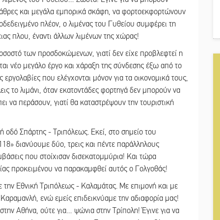
βάθρες και μεγάλα εμπορικά σκάφη, να φορτοεκφορτώνουν
δεδειγμένο πλέον, ο λιμένας του Γυθείου συμφέρει τη
ας πλου, έναντι άλλων λιμένων της χώρας!
ποσοστό των προσδοκώμενων, γιατί δεν είχε προβλεφτεί η
ται νέο μεγάλο έργο και χάραξη της σύνδεσης έξω από το
 εργολαβίες που ελέγχονται μόνον για τα οικονομικά τους,
έλεις το λιμάνι, όταν εκατοντάδες φορτηγά δεν μπορούν να
ει να περάσουν, γιατί θα καταστρέψουν την τουριστική
 οδό Σπάρτης - Τριπόλεως. Εκεί, στο σημείο του
118» διανύουμε δύο, τρεις και πέντε παράλληλους
βάσεις που στοίχισαν δισεκατομμύρια! Και τώρα
ίας προκειμένου να παρακαμφθεί αυτός ο Γολγοθάς!
ε την Εθνική Τριπόλεως - Καλαμάτας. Με επιμονή και με
αραμανλή, ενώ εμείς επιδεικνύαμε την αδιαφορία μας!
στην Αθήνα, ούτε για… ψώνια στην Τρίπολη! Έγινε για να