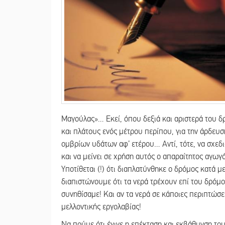
Μαγούλας»… Εκεί, όπου δεξιά και αριστερά του 
και πλάτους ενός μέτρου περίπου, για την άρδευ
ομβρίων υδάτων αφ’ ετέρου… Αντί, τότε, να σχε
και να μείνει σε χρήση αυτός ο απαραίτητος αγω
Υποτίθεται (!) ότι διαπλατύνθηκε ο δρόμος κατά 
διαπιστώνουμε ότι τα νερά τρέχουν επί του δρόμο
συνηθίσαμε! Και αν τα νερά σε κάποιες περιπτώσε
μελλοντικής εργολαβίας!
Να πούμε ότι έγινε η επέκταση και εκβάθυνση το