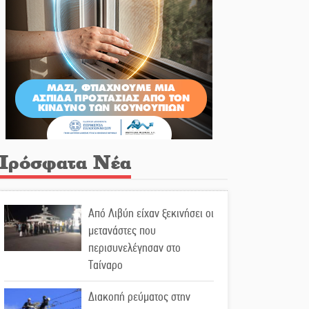
Πρόσφατα Νέα
Από Λιβύη είχαν ξεκινήσει οι
μετανάστες που
περισυνελέγησαν στο
Ταίναρο
Διακοπή ρεύματος στην