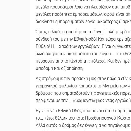
μεγάλα κρουαζιερόπλοια να πλευρίζουν στις απο
μεγάλες ποσότητες εμπορευμάτων, αφού είναι απο
διακίνηση εμπορευμάτων λόγω μικρότερης διάρκει
Όμως τελικά, τι προσέφερε το έργο; Πολύ μικρό 
σύνδεσή του με την Εθνική-οδό! Και τώρα χρειάζε
Γύθειο! Η… χαρά των εργολάβων! Είναι οι γνωστές
αλλά όχι για την σκοπιμότητα του έργου... Τι το θ
περάσουν από το κέντρο της πόλεως; Και δεν πρέπ
υποδομή και αξιοποίηση;
Ας στρέψουμε την προσοχή μας στην παλαιά εθνική
γερμανικού φυλακίου και μέχρι το Μνημείο των «
δρόμους που σηματοδοτούν τις ανεπιτυχείς παρεμ
περιμένουμε την… «ωρίμανση» μιας νέας εργολαβ
Έγινε η νέα Εθνική Οδός που συνδέει τη Σπάρτη μ
το… «έτσι θέλω» του τότε Πρωθυπουργού Κώστα Κ
Αλλά αυτός ο δρόμος δεν έγινε για να πηγαίνουμε 