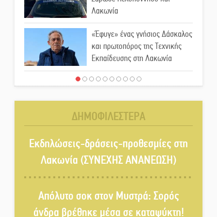
Λακωνία
«Έφυγε» ένας γνήσιος Δάσκαλος
και πρωτοπόρος της Τεχνικής
Εκπαίδευσης στη Λακωνία
«Κλειστά» ανοιχτά προαύλια
στον Δ. Σπάρτης;
ΔΗΜΟΦΙΛΕΣΤΕΡΑ
Δεκαπενταύγουστος στην
Πετρίνα: Αντάμωμα με μουσική,
Εκδηλώσεις-δράσεις-προθεσμίες στη
χορό και παράδοση
Λακωνία (ΣΥΝΕΧΗΣ ΑΝΑΝΕΩΣΗ)
Σωτήρια επέμβαση για ναυτικό
ανοιχτά του Γυθείου
Απόλυτο σοκ στον Μυστρά: Σορός
άνδρα βρέθηκε μέσα σε καταψύκτη!