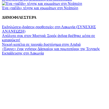
Ένα «ταξίδι» τέχνης και χρωμάτων στη Νεάπολη
ΔΗΜΟΦΙΛΕΣΤΕΡΑ
Εκδηλώσεις-δράσεις-προθεσμίες στη Λακωνία (ΣΥΝΕΧΗΣ
ΑΝΑΝΕΩΣΗ)
Απόλυτο σοκ στον Μυστρά: Σορός άνδρα βρέθηκε μέσα σε
καταψύκτη!
Νεκρή κοπέλα σε τροχαίο δυστύχημα στην Απιδιά
«Έφυγε» ένας γνήσιος Δάσκαλος και πρωτοπόρος της Τεχνικής
Εκπαίδευσης στη Λακωνία