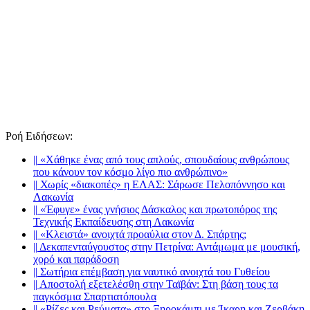
Ροή Ειδήσεων
:
||
«Χάθηκε ένας από τους απλούς, σπουδαίους ανθρώπους
που κάνουν τον κόσμο λίγο πιο ανθρώπινο»
||
Χωρίς «διακοπές» η ΕΛΑΣ: Σάρωσε Πελοπόννησο και
Λακωνία
||
«Έφυγε» ένας γνήσιος Δάσκαλος και πρωτοπόρος της
Τεχνικής Εκπαίδευσης στη Λακωνία
||
«Κλειστά» ανοιχτά προαύλια στον Δ. Σπάρτης;
||
Δεκαπενταύγουστος στην Πετρίνα: Αντάμωμα με μουσική,
χορό και παράδοση
||
Σωτήρια επέμβαση για ναυτικό ανοιχτά του Γυθείου
||
Αποστολή εξετελέσθη στην Ταϊβάν: Στη βάση τους τα
παγκόσμια Σπαρτιατόπουλα
||
«Ρίζες και Ρεύματα» στο Ξηροκάμπι με Ίκαρη και Ζερβάκη