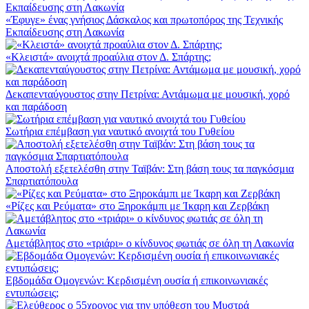
«Έφυγε» ένας γνήσιος Δάσκαλος και πρωτοπόρος της Τεχνικής
Εκπαίδευσης στη Λακωνία
«Κλειστά» ανοιχτά προαύλια στον Δ. Σπάρτης;
Δεκαπενταύγουστος στην Πετρίνα: Αντάμωμα με μουσική, χορό
και παράδοση
Σωτήρια επέμβαση για ναυτικό ανοιχτά του Γυθείου
Αποστολή εξετελέσθη στην Ταϊβάν: Στη βάση τους τα παγκόσμια
Σπαρτιατόπουλα
«Ρίζες και Ρεύματα» στο Ξηροκάμπι με Ίκαρη και Ζερβάκη
Αμετάβλητος στο «τριάρι» ο κίνδυνος φωτιάς σε όλη τη Λακωνία
Εβδομάδα Ομογενών: Κερδισμένη ουσία ή επικοινωνιακές
εντυπώσεις;