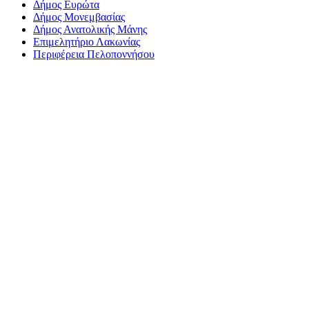
Δήμος Ευρώτα
Δήμος Μονεμβασίας
Δήμος Ανατολικής Μάνης
Επιμελητήριο Λακωνίας
Περιφέρεια Πελοποννήσου