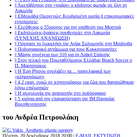
||
Αμετάβλητος στο «τριάρι» ο κίνδυνος φωτιάς σε όλη τη
Λακωνία
||
Εβδομάδα Ομογενών: Κερδισμένη ουσία ή επικοινωνιακές
εντυπώσεις;
||
Ελεύθερος ο 55χρονος για την υπόθεση του Μυστρά
||
Εκδηλώσεις-δράσεις-προθεσμίες στη Λακωνία
(ΣΥΝΕΧΗΣ ΑΝΑΝΕΩΣΗ)
||
Γιόρτασε το ξωκκλήσι της Αγίας Σολομονής στη Μιτάτοβα
||
Ποδοσφαιρικό αντάμωμα για τους Κοκκινοραχίτες
||
Μάχης συνέχεια των 310 για τη Λαϊκή Σπάρτης
||
Στον τελικό του Πρωταθλήματος Ελλάδας Beach Soccer ο
Π. Μαρτσούκος
||
Η Έρη Ρίτσου σχολιάζει τα… τραγελαφικά των
«κληρονόμων»
||
4,2 εκατ. ευρώ σε κτηνοτρόφους για ζώα που θανατώθηκαν
λόγω επιζωοτιών
||
Η ψυχολογία της ανατροπής στο ποδόσφαιρο
||
5 χρόνια από την επανασύσταση της ΙΜ Παναγίας
Βρεσθενιτίσσης
του Ανδρέα Πετρουλάκη
Πέμπτη, 20 Δεκέμβριος 2018 20:00
|
E-MAIL
ΕΚΤΥΠΩΣΗ