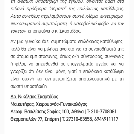
τη ολιστική υποστήριξη της εγκύου, δίνοντας βάση στα
πιθανά πρόδρομα “σήματα” της επιλόχειας κατάθλιψης.
Αυτά συνήθως περιλαμβάνουν συχνό κλάμα, εκνευρισμό,
ψυχοσωματικά συμπτώματα, ή υπερβολικό φόβο για τον
τοκετό
»
,
επισημαίνει ο κ. Σκαρτάδος.
Αν μια γυναίκα έχει συμπτώματα επιλόχειας κατάθλιψης,
καλό θα είναι να μιλήσει ανοιχτά για τα συναισθήματά της
σε άτομα εμπιστοσύνης, όπως ο/η σύντροφος, συγγενείς
ή φίλοι, να απευθυνθεί σε επαγγελματία υγείας και να
γνωρίζει ότι δεν είναι μόνη, γιατί η επιλόχεια κατάθλιψη
είναι συχνή και αντιμετωπίζεται αποτελεσματικά με τη
σωστή υποστήριξη.
Δρ. Νικόλαος Σκαρτάδος
Μαιευτήρας, Χειρουργός-Γυναικολόγος
Λεωφ. Βασιλίσσης Σοφίας 100, Αθήνα | T: 210-7708081
Θερμοπυλών 97, Σπάρτη | T: 27310-83555, 6944911117