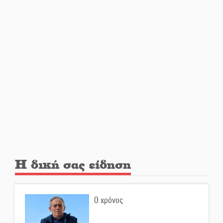
στέλεχος της Μεταπολίτευσης
Ο Άνθρωπος-αράχνη
«επιστρέφει» στη μεγάλη οθόνη
«Μοναδικοί Άνθρωποι, Μια
Μεγάλη Παρέα» στην Ελαφόνησο
«Τουρισμός για Όλους 2026-
2027»: Άνοιξαν οι αιτήσεις για
όλα τα ΑΦΜ
Η δική σας είδηση
Στο πύρινο μέτωπο με όχημα
60ετίας
Ο χρόνος
Θα κερδηθεί η «Χαμένη