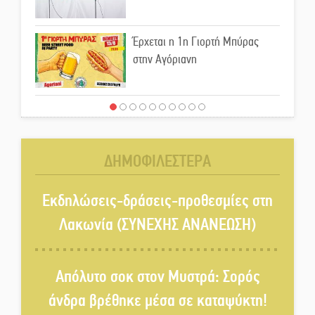
Έρχεται η 1η Γιορτή Μπύρας
στην Αγόριανη
Παγιώνεται δημοσκοπικά ο…
δικομματισμός ΝΔ – ΕΛΑΣ
ΔΗΜΟΦΙΛΕΣΤΕΡΑ
«Κεραυνοί» Μιχαλακάκου για
την ύδρευση στη Μάνη
Εκδηλώσεις-δράσεις-προθεσμίες στη
Λακωνία (ΣΥΝΕΧΗΣ ΑΝΑΝΕΩΣΗ)
Παρουσιάστηκε το βιβλίο
«Νεαπολίτικα καρετομωράκια»
Απόλυτο σοκ στον Μυστρά: Σορός
στη Νεάπολη
άνδρα βρέθηκε μέσα σε καταψύκτη!