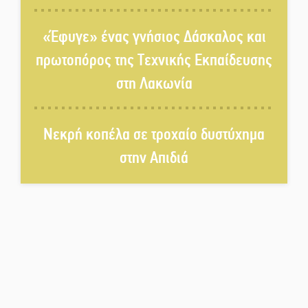
Στο κάδρο καταγγελιών Τατούλη
ο Σταύρος Αργειτάκος
«Έφυγε» ένας γνήσιος Δάσκαλος και
πρωτοπόρος της Τεχνικής Εκπαίδευσης
Τα «Άνθη της Πέτρας» τίμησαν
στη Λακωνία
τον Γ. Γιαξόγλου
Νεκρή κοπέλα σε τροχαίο δυστύχημα
Τίμησε τον Π. Καρρά ο ΑΟ
στην Απιδιά
Κροκεών
Ανανεώθηκε το γήπεδο-στέκι
στην παραλία της Νεάπολης
Ιωάννης Μ. Βαρβιτσιώτης: Στην
αιωνιότητα το ιστορικό πολιτικό