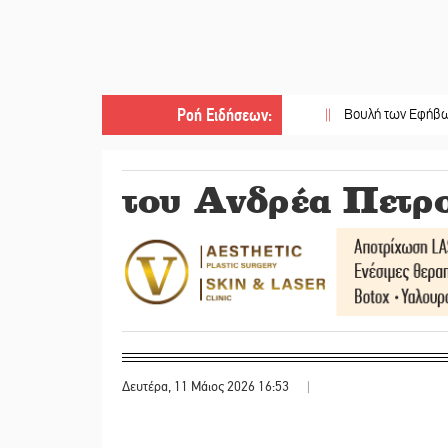
Ροή Ειδήσεων
:
||
Βουλή των Εφήβων 2026-2027
του Ανδρέα Πετρ
Δευτέρα, 11 Μάιος 2026 16:53
|