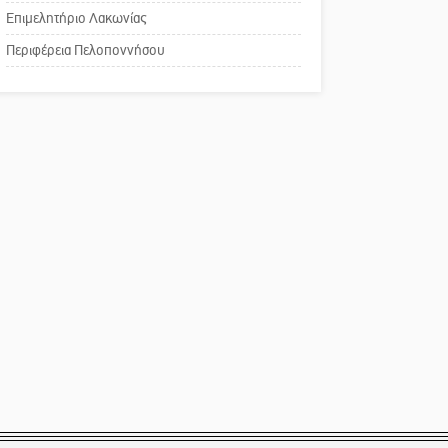
Πού βρίσκεται το ιστορικό
Άγρυπνος φρουρός 2
Επιμελητήριο Λακωνίας
κέντρο της Σπάρτης;
δεκαετιών το Πυροφυλάκιο
Περιφέρεια Πελοποννήσου
στις Αιγιές
Το δικό σας σχόλιο: Ρύποι