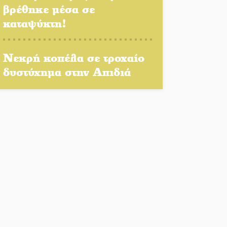
βρέθηκε μέσα σε
Το τελεφερίκ της
καταψύκτη!
Μονεμβασιάς στο τραπέζι
του δημόσιου διαλόγου
Νεκρή κοπέλα σε τροχαίο
Πολιτισμός και παράδοση
δυστύχημα στην Απιδιά
δίνουν ραντεβού στην
Αγόριανη
Η Σοχά ετοιμάζεται για ένα
δυναμικό καλοκαιρινό party
Διακοπή μαθημάτων στο
Ματάλειο Κολυμβητήριο την
εβδομάδα του
Δεκαπενταύγουστου
Από Λιβύη είχαν ξεκινήσει