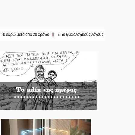
 μετά από 20 χρόνια
||
«Για ψυχολογικούς λόγους» κρατούσε τον νεκρό πατέρ
Το κλίκ της ημέρας
Του Ανδρέα Πετρουλάκη