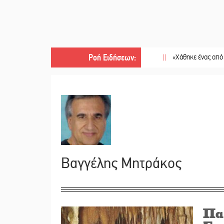
Ροή Ειδήσεων
:
||
«Χάθηκε ένας από τους απλο
Βαγγέλης Μητράκος
Πα