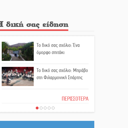
την υπόθεση του Μυστρά
Εκδηλώσεις-δράσεις-
Η δική σας είδηση
προθεσμίες στη Λακωνία
(ΣΥΝΕΧΗΣ ΑΝΑΝΕΩΣΗ)
Το δικό σας σχόλιο: Ένα
Ποδοσφαιρικό αντάμωμα για
όμορφο σπιτάκι
τους Κοκκινοραχίτες
Το δικό σας σχόλιο: Μπράβο
Μάχης συνέχεια των 310 για
στη Φιλαρμονική Σπάρτης
τη Λαϊκή Σπάρτης
Το δικό σας σχόλιο: Σύντομη
Στον τελικό του
ΠΕΡΙΣΣΟΤΕΡΑ
απάντηση σε διθυράμβους
Πρωταθλήματος Ελλάδας
για το παλαιό Δικαστικό
Beach Soccer ο Π.
Μέγαρο
Μαρτσούκος