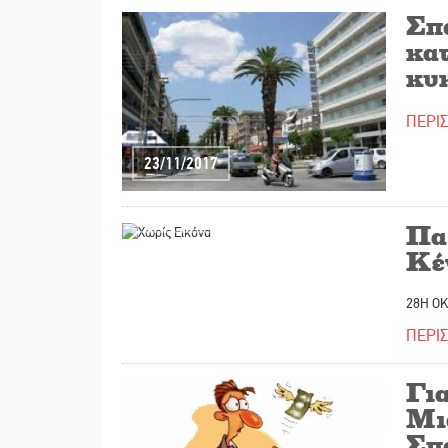
Σπ
κα
κυ
ΠΕΡΙ
23/11/2017
14/11/2017
Πα
Κέ
28Η ΟΚ
ΠΕΡΙ
Για
Μια
Σπ