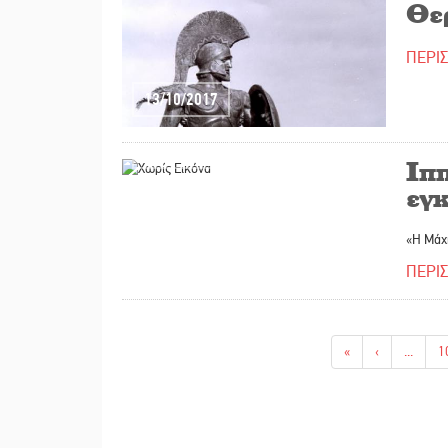
Θε
ΠΕΡΙ
13/10/2017
10/10/2017
Ιπ
εγκ
«Η Μάχ
ΠΕΡΙ
«
‹
...
1