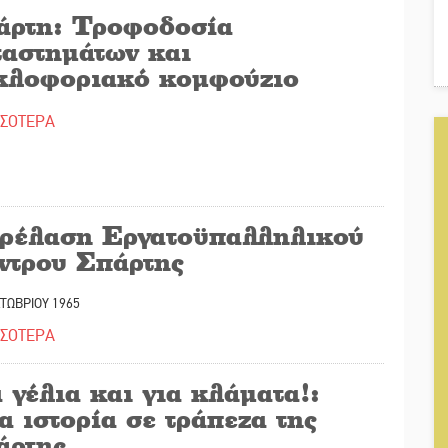
άρτη: Τροφοδοσία
ταστημάτων και
κλοφοριακό κομφούζιο
ΣΣΟΤΕΡΑ
ρέλαση Εργατοϋπαλληλικού
ντρου Σπάρτης
ΤΩΒΡΙΟΥ 1965
ΣΣΟΤΕΡΑ
 γέλια και για κλάματα!:
 ιστορία σε τράπεζα της
άρτης