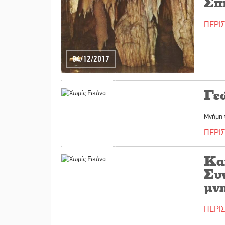
Σπ
ΠΕΡΙ
04/12/2017
27/11/2017
Γε
Μνήμη 
ΠΕΡΙ
22/11/2017
Κα
Συ
μνη
ΠΕΡΙ