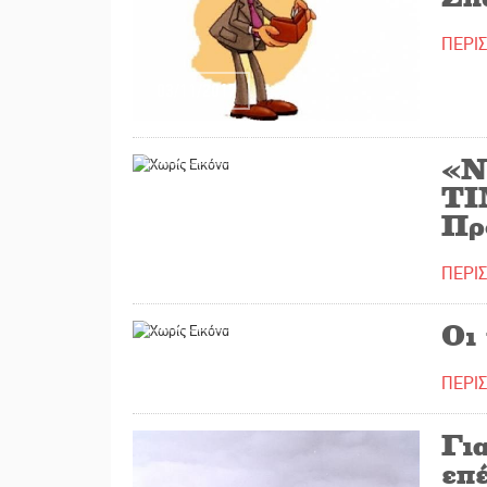
ΠΕΡΙ
03/11/2017
30/10/2017
«Ν
ΤΙ
Πρ
ΠΕΡΙ
26/10/2017
Οι
ΠΕΡΙ
Για
επ