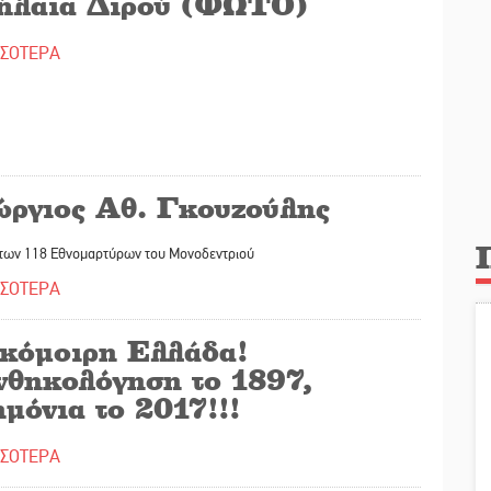
ήλαια Διρού (ΦΩΤΟ)
ΣΣΟΤΕΡΑ
ώργιος Αθ. Γκουζούλης
των 118 Εθνομαρτύρων του Μονοδεντριού
ΣΣΟΤΕΡΑ
κόμοιρη Ελλάδα!
νθηκολόγηση το 1897,
μόνια το 2017!!!
ΣΣΟΤΕΡΑ