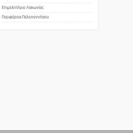
χρωμάτων στη Νεάπολη
Επιμελητήριο Λακωνίας
Το δικό σας σχόλιο:
Περιφέρεια Πελοποννήσου
Παράδειγμα κοινωνικής
αναισθησίας
Πού βρίσκεται το ιστορικό
κέντρο της Σπάρτης;