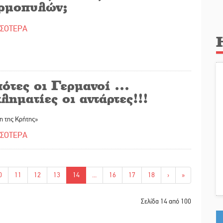
ρμοπυλών;
ΣΣΟΤΕΡΑ
πότες οι Γερμανοί …
ληματίες οι αντάρτες!!!
η της Κρήτης»
ΣΣΟΤΕΡΑ
0
11
12
13
14
...
16
17
18
›
»
Σελίδα 14 από 100