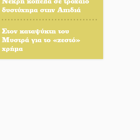
Νεκρή κοπέλα σε τροχαίο
δυστύχημα στην Απιδιά
Αποστολή εξετελέσθη στην
Ταϊβάν: Στη βάση τους τα
Στον καταψύκτη του
παγκόσμια Σπαρτιατόπουλα
Μυστρά για το «ζεστό»
«Ρίζες και Ρεύματα» στο
χρήμα
Ξηροκάμπι με Ίκαρη και
Ζερβάκη
Αμετάβλητος στο «τριάρι» ο
κίνδυνος φωτιάς σε όλη τη
Λακωνία
Εβδομάδα Ομογενών:
Κερδισμένη ουσία ή
επικοινωνιακές εντυπώσεις;
Ελεύθερος ο 55χρονος για