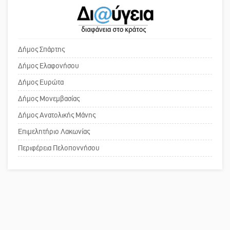
Εκδηλώσεις-δράσεις-προθεσμίες
Το δικό σας σχόλιο: Ανοιχτή
στη Λακωνία (ΣΥΝΕΧΗΣ ΑΝΑΝΕΩΣΗ)
επιστολή στον δήμαρχο Σπάρτης για
τη λειτουργία του ΚΑΠΗ
Δήμος Σπάρτης
Δήμος Ελαφονήσου
Νεκρή κοπέλα σε τροχαίο
Το δικό σας σχόλιο: Παράδειγμα
Δήμος Ευρώτα
δυστύχημα στην Απιδιά
κοινωνικής αναισθησίας
Δήμος Μονεμβασίας
Δήμος Ανατολικής Μάνης
Επιμελητήριο Λακωνίας
Πού βρίσκεται το ιστορικό κέντρο
της Σπάρτης;
Περιφέρεια Πελοποννήσου
Το δικό σας σχόλιο: Ρύποι