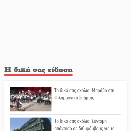
Ευρώτα
Υπερηφάνεια και αποθέωση! Δύο
μετάλλια για τη Λακωνία στους
Παιδικούς Αγώνες
Εντοπισμός και διάσωση
μεταναστών ανοιχτά του Ταίναρου
Η δική σας είδηση
Και ο Π. Νίκας δείχνει τον ΦοΔΣΑ
Το δικό σας σχόλιο: Μπράβο στη
για τα «σπιτάκια»
Φιλαρμονική Σπάρτης
Εντολή διαγωνισμού για το παλαιό
Το δικό σας σχόλιο: Σύντομη
Πρωτοδικείο Σπάρτης
απάντηση σε διθυράμβους για το