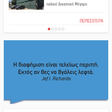
παλαιό Δικαστικό Μέγαρο
Ασίστ στην εξωστρέφεια και την
Το δικό σας σχόλιο: Ιερή απόφαση
άθληση, καλάθι «νίκης» στα
ΠΕΡΙΣΣΟΤΕΡΑ
Ανώγεια
Στον Μανουσόπουλο τα ηνία των
Το δικό σας σχόλιο: Πώς να
Ακαδημιών του Λεωνίδα
εμπιστευθείς;
Γλυκόβρυσης
Προληπτικός έλεγχος μνήμης για
Ο εξωραϊσμός της Πλατείας Ν.
ηλικιωμένους στη Σκάλα
Κόσμου και ένας ελλοχεύων
κίνδυνος
Στα «σπλάχνα» της ΑΑΔΕ οι
Το δικό σας σχόλιο: «Κύριε
αγροτικές ενισχύσεις
πρωθυπουργέ, ντροπή»