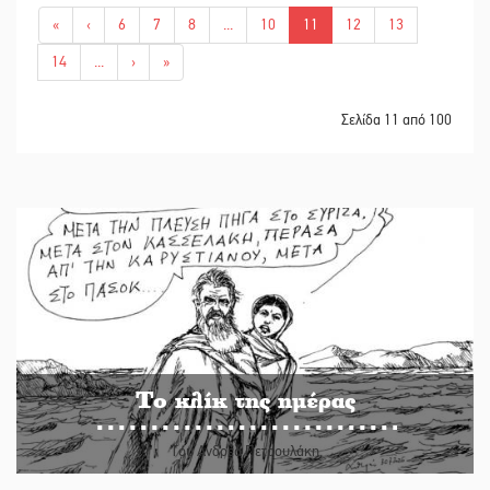
«
‹
6
7
8
...
10
11
12
13
14
...
›
»
Σελίδα 11 από 100
Το κλίκ της ημέρας
Του Ανδρέα Πετρουλάκη