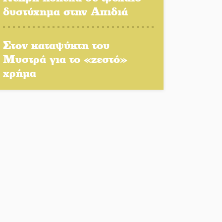
δυστύχημα στην Απιδιά
Κερδισμένη ουσία ή
επικοινωνιακές εντυπώσεις;
Στον καταψύκτη του
Ελεύθερος ο 55χρονος για
Μυστρά για το «ζεστό»
την υπόθεση του Μυστρά
χρήμα
Ποδοσφαιρικό αντάμωμα για
τους Κοκκινοραχίτες
Μάχης συνέχεια των 310 για
τη Λαϊκή Σπάρτης
Στον τελικό του
Πρωταθλήματος Ελλάδας
Beach Soccer ο Π.
Μαρτσούκος