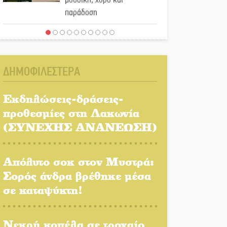
παράδοση
Σωτήρια επέμβαση για
ναυτικό ανοιχτά του Γυθείου
ΔΗΜΟΦΙΛΕΣΤΕΡΑ
Αποστολή εξετελέσθη στην
Ταϊβάν: Στη βάση τους τα
Εκδηλώσεις-δράσεις-
παγκόσμια Σπαρτιατόπουλα
προθεσμίες στη Λακωνία
(ΣΥΝΕΧΗΣ ΑΝΑΝΕΩΣΗ)
«Ρίζες και Ρεύματα» στο
Ξηροκάμπι με Ίκαρη και
Ζερβάκη
Απόλυτο σοκ στον Μυστρά:
Σορός άνδρα βρέθηκε μέσα
Αμετάβλητος στο «τριάρι» ο
σε καταψύκτη!
κίνδυνος φωτιάς σε όλη τη
Λακωνία
Νεκρή κοπέλα σε τροχαίο
Εβδομάδα Ομογενών: