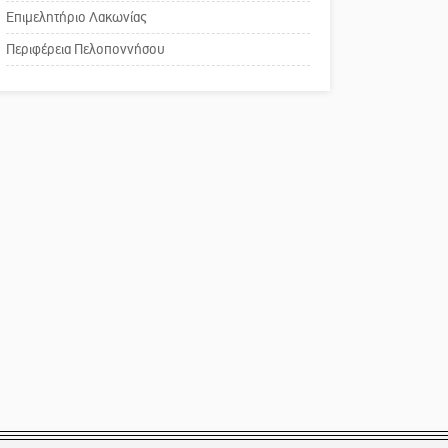
Επιμελητήριο Λακωνίας
Το δικό σας σχόλιο:
Περιφέρεια Πελοποννήσου
Παράδειγμα κοινωνικής
αναισθησίας
Πού βρίσκεται το ιστορικό
κέντρο της Σπάρτης;