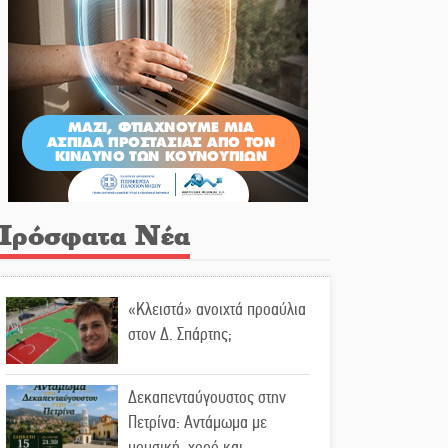
Πρόσφατα Νέα
«Κλειστά» ανοιχτά προαύλια
στον Δ. Σπάρτης;
Δεκαπενταύγουστος στην
Πετρίνα: Αντάμωμα με
μουσική, χορό και