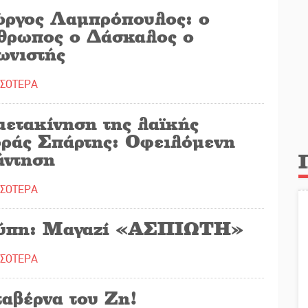
ώργος Λαμπρόπουλος: o
θρωπος ο Δάσκαλος ο
ωνιστής
ΣΣΟΤΕΡΑ
μετακίνηση της λαϊκής
οράς Σπάρτης: Οφειλόμενη
άντηση
ΣΣΟΤΕΡΑ
ύπη: Μαγαζί «ΑΣΠΙΩΤΗ»
ΣΣΟΤΕΡΑ
ταβέρνα του Ζη!