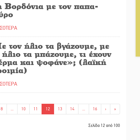
η Βορδόνια με τον παπα-
ύρο
ΣΣΟΤΕΡΑ
 τον ήλιο τα βγάζουμε, με
 ήλιο τα μπάζουμε, τι έχουν
 έρμα και ψοφάνε»; (λαϊκή
ροιμία)
ΣΣΟΤΕΡΑ
8
...
10
11
12
13
14
...
16
›
»
Σελίδα 12 από 100