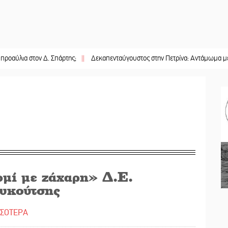
στον Δ. Σπάρτης;
||
Δεκαπενταύγουστος στην Πετρίνα: Αντάμωμα με μουσική,
μί με ζάχαρη» Δ.Ε.
υκούτσης
ΣΣΟΤΕΡΑ