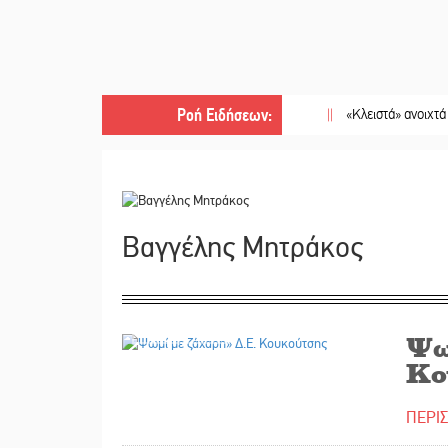
Ροή Ειδήσεων
:
||
«Κλειστά» ανοιχτά προαύλια 
Βαγγέλης Μητράκος
21/05/2021
Ψω
Κο
ΠΕΡΙ