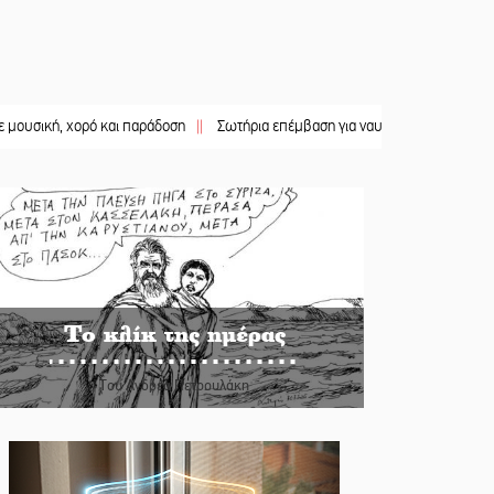
 χορό και παράδοση
||
Σωτήρια επέμβαση για ναυτικό ανοιχτά του Γυθείου
||
Το κλίκ της ημέρας
Του Ανδρέα Πετρουλάκη