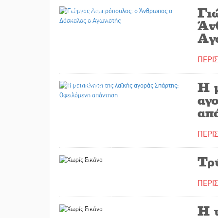
Γι
28/01/2021
Άν
Αγ
ΠΕΡΙ
Η 
29/01/2020
αγ
απ
ΠΕΡΙ
11/04/2018
Τρ
ΠΕΡΙ
30/03/2018
Η 