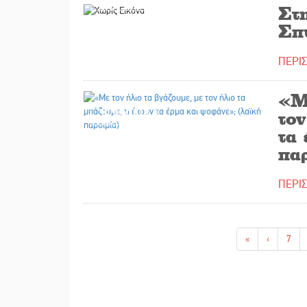
Στ
Σπ
ΠΕΡΙ
«Με
30/01/2018
τον
τα
πα
ΠΕΡΙ
«
‹
7