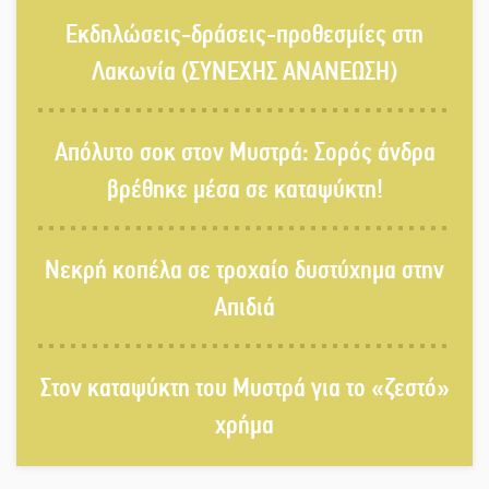
«Κλειστά» ανοιχτά προαύλια στον
Εκδηλώσεις-δράσεις-προθεσμίες στη
Δ. Σπάρτης;
Λακωνία (ΣΥΝΕΧΗΣ ΑΝΑΝΕΩΣΗ)
Δεκαπενταύγουστος στην Πετρίνα:
Απόλυτο σοκ στον Μυστρά: Σορός άνδρα
Αντάμωμα με μουσική, χορό και
παράδοση
βρέθηκε μέσα σε καταψύκτη!
Σωτήρια επέμβαση για ναυτικό
Νεκρή κοπέλα σε τροχαίο δυστύχημα στην
ανοιχτά του Γυθείου
Απιδιά
Αποστολή εξετελέσθη στην Ταϊβάν:
Στη βάση τους τα παγκόσμια
Στον καταψύκτη του Μυστρά για το «ζεστό»
Σπαρτιατόπουλα
χρήμα
«Ρίζες και Ρεύματα» στο