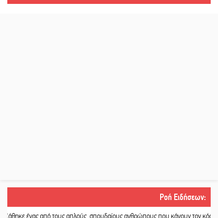
Ροή Ειδήσεων
:
 από τους απλούς, σπουδαίους ανθρώπους που κάνουν τον κόσμο λίγο πιο ανθ