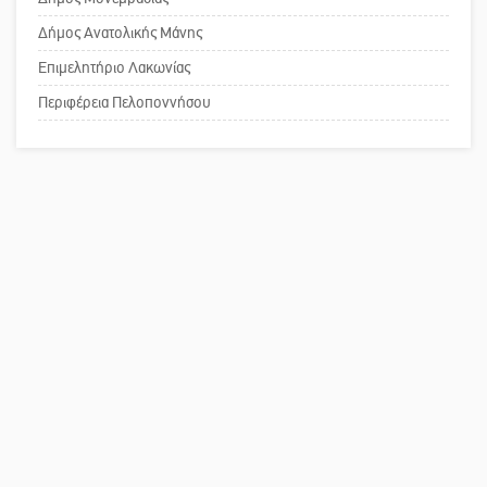
τη λειτουργία του ΚΑΠΗ
Δήμος Ανατολικής Μάνης
Επιμελητήριο Λακωνίας
Το δικό σας σχόλιο: Παράδειγμα
κοινωνικής αναισθησίας
Περιφέρεια Πελοποννήσου
Πού βρίσκεται το ιστορικό κέντρο
της Σπάρτης;