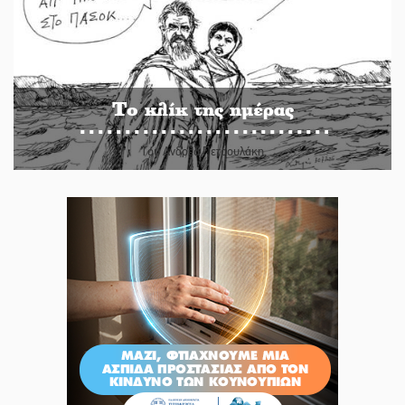
Το κλίκ της ημέρας
Του Ανδρέα Πετρουλάκη