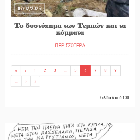
07/02/2025
Το δυστύχημα των Τεμπών και τα
κόμματα
ΠΕΡΙΣΣΟΤΕΡΑ
«
‹
1
2
3
...
5
6
7
8
9
...
›
»
Σελίδα 6 από 100