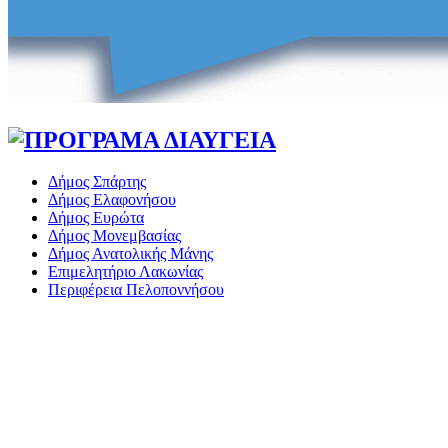
Δήμος Σπάρτης
Δήμος Ελαφονήσου
Δήμος Ευρώτα
Δήμος Μονεμβασίας
Δήμος Ανατολικής Μάνης
Επιμελητήριο Λακωνίας
Περιφέρεια Πελοποννήσου