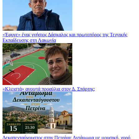
«Έφυγε» ένας γνήσιος Δάσκαλος και πρωτοπόρος της Τεχνικής
Εκπαίδευσης στη Λακωνία
«Κλειστά» ανοιχτά προαύλια στον Δ. Σπάρτης;
Δεκαπενταύγουστος στην Πετρίνα: Αντάμωμα με μουσική, χορό