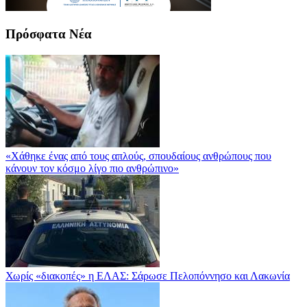
Πρόσφατα Νέα
«Χάθηκε ένας από τους απλούς, σπουδαίους ανθρώπους που
κάνουν τον κόσμο λίγο πιο ανθρώπινο»
Χωρίς «διακοπές» η ΕΛΑΣ: Σάρωσε Πελοπόννησο και Λακωνία