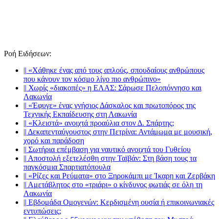
Ροή Ειδήσεων
:
||
«Χάθηκε ένας από τους απλούς, σπουδαίους ανθρώπους
που κάνουν τον κόσμο λίγο πιο ανθρώπινο»
||
Χωρίς «διακοπές» η ΕΛΑΣ: Σάρωσε Πελοπόννησο και
Λακωνία
||
«Έφυγε» ένας γνήσιος Δάσκαλος και πρωτοπόρος της
Τεχνικής Εκπαίδευσης στη Λακωνία
||
«Κλειστά» ανοιχτά προαύλια στον Δ. Σπάρτης;
||
Δεκαπενταύγουστος στην Πετρίνα: Αντάμωμα με μουσική,
χορό και παράδοση
||
Σωτήρια επέμβαση για ναυτικό ανοιχτά του Γυθείου
||
Αποστολή εξετελέσθη στην Ταϊβάν: Στη βάση τους τα
παγκόσμια Σπαρτιατόπουλα
||
«Ρίζες και Ρεύματα» στο Ξηροκάμπι με Ίκαρη και Ζερβάκη
||
Αμετάβλητος στο «τριάρι» ο κίνδυνος φωτιάς σε όλη τη
Λακωνία
||
Εβδομάδα Ομογενών: Κερδισμένη ουσία ή επικοινωνιακές
εντυπώσεις;