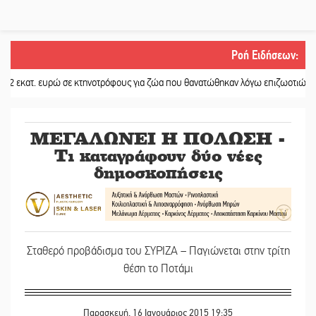
Ροή Ειδήσεων
:
 ευρώ σε κτηνοτρόφους για ζώα που θανατώθηκαν λόγω επιζωοτιών
||
Η ψυχολ
ΜΕΓΑΛΩΝΕΙ Η ΠΟΛΩΣΗ -
Τι καταγράφουν δύο νέες
δημοσκοπήσεις
Σταθερό προβάδισμα του ΣΥΡΙΖΑ – Παγιώνεται στην τρίτη
θέση το Ποτάμι
Παρασκευή, 16 Ιανουάριος 2015 19:35