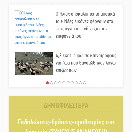
Ο Ήλιος αποκαλύπτει τα μυστικά
του: Νέες εικόνες φέρνουν στο
φως άγνωστες «δίνες» στην
επιφάνειά του
4,2 εκατ. ευρώ σε κτηνοτρόφους
για ζώα που θανατώθηκαν λόγω
επιζωοτιών
Η ψυχολογία της ανατροπής στο
ποδόσφαιρο
ΔΗΜΟΦΙΛΕΣΤΕΡΑ
Ένα «ταξίδι» τέχνης και
χρωμάτων στη Νεάπολη
Εκδηλώσεις-δράσεις-προθεσμίες στη