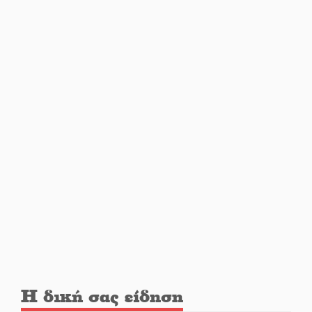
αυγουστιάτικη πανσέληνο της
Μονεμβασιάς
Διακοπή ρεύματος στο Έλος
Στο Γύθειο η Άντζελα Γκερέκου
Νταλίκα έπεσε σε γκρεμό στον
Κλαδά: Νεκρός ο 48χρονος
οδηγός
«Ανοιχτή Πόλη» απόψε η Σπάρτη
«ξεκλειδώνει» αγορά και
Η δική σας είδηση
ψυχαγωγία