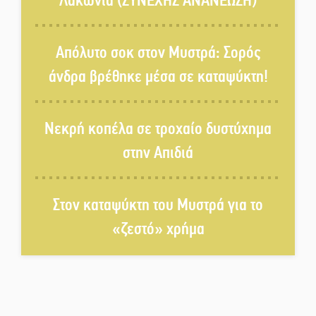
Λακωνία (ΣΥΝΕΧΗΣ ΑΝΑΝΕΩΣΗ)
Τα Λαγκάδια κρατούν ζωντανή
την τέχνη της πέτρας
Απόλυτο σοκ στον Μυστρά: Σορός
άνδρα βρέθηκε μέσα σε καταψύκτη!
Στους ρυθμούς της Ελεωνόρας
Ζουγανέλη το Σαϊνοπούλειο
Νεκρή κοπέλα σε τροχαίο δυστύχημα
στην Απιδιά
Πλούσιο πολιτιστικό πρόγραμμα
δίνει «χρώμα» στον Αύγουστο
του Λαχίου
Στον καταψύκτη του Μυστρά για το
«ζεστό» χρήμα
Χασισοφυτεία στην
Παλαιοπαναγιά ξεσκέπασε η
Αστυνομία
Μπαρόκ μελωδίες κάτω από την