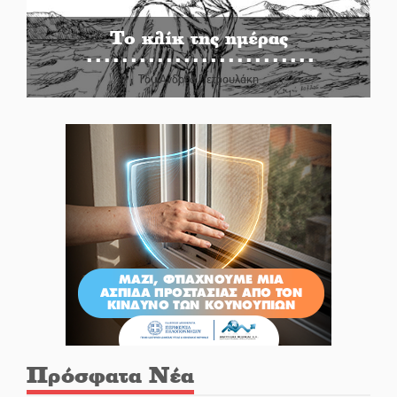
Το κλίκ της ημέρας
Του Ανδρέα Πετρουλάκη
Πρόσφατα Νέα