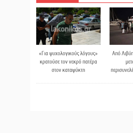
«Για ψυχολογικούς λόγους»
Από Λιβύη
κρατούσε τον νεκρό πατέρα
μετ
στον καταψύκτη
περισυνελ