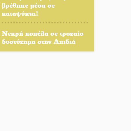
βρέθηκε μέσα σε
Το τελεφερίκ της
καταψύκτη!
Μονεμβασιάς στο τραπέζι
του δημόσιου διαλόγου
Νεκρή κοπέλα σε τροχαίο
Πολιτισμός και παράδοση
δυστύχημα στην Απιδιά
δίνουν ραντεβού στην
Αγόριανη
Η Σοχά ετοιμάζεται για ένα
δυναμικό καλοκαιρινό party
Διακοπή μαθημάτων στο
Ματάλειο Κολυμβητήριο την
εβδομάδα του
Δεκαπενταύγουστου
Από Λιβύη είχαν ξεκινήσει