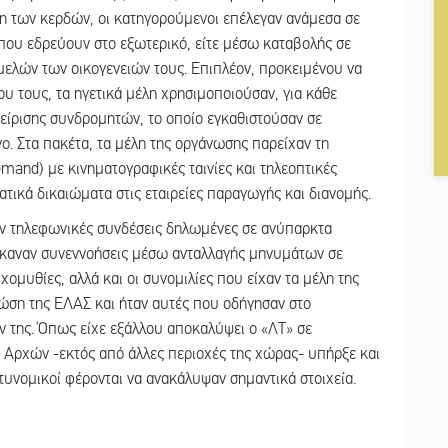
η των κερδών, οι κατηγορούμενοι επέλεγαν ανάμεσα σε
που εδρεύουν στο εξωτερικό, είτε μέσω καταβολής σε
μελών των οικογενειών τους. Επιπλέον, προκειμένου να
υ τους, τα ηγετικά μέλη χρησιμοποιούσαν, για κάθε
χείρισης συνδρομητών, το οποίο εγκαθιστούσαν σε
ο. Στα πακέτα, τα μέλη της οργάνωσης παρείχαν τη
mand) με κινηματογραφικές ταινίες και τηλεοπτικές
ατικά δικαιώματα στις εταιρείες παραγωγής και διανομής.
αν τηλεφωνικές συνδέσεις δηλωμένες σε ανύπαρκτα
έκαναν συνεννοήσεις μέσω ανταλλαγής μηνυμάτων σε
ομυθίες, αλλά και οι συνομιλίες που είχαν τα μέλη της
ώση της ΕΛΑΣ και ήταν αυτές που οδήγησαν στο
ν της. Όπως είχε εξάλλου αποκαλύψει ο «ΛΤ» σε
 Αρχών -εκτός από άλλες περιοχές της χώρας- υπήρξε και
στυνομικοί φέρονται να ανακάλυψαν σημαντικά στοιχεία.