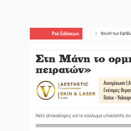
Ροή Ειδήσεων
:
||
Βουλή των Εφήβων 2026-2027
Στη Μάνη το ορμη
πειρατών»
Νέες αποκαλύψεις για το κύκλωμα υποκλοπής σ