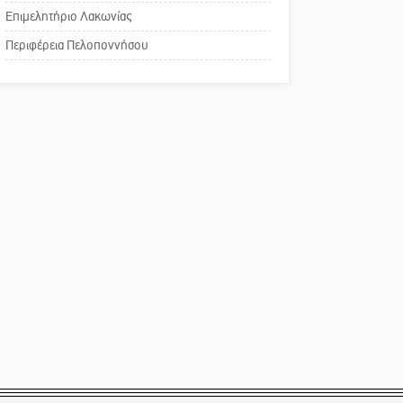
Πού βρίσκεται το ιστορικό
Άγρυπνος φρουρός 2
Επιμελητήριο Λακωνίας
κέντρο της Σπάρτης;
δεκαετιών το Πυροφυλάκιο
Περιφέρεια Πελοποννήσου
στις Αιγιές
Το δικό σας σχόλιο: Ρύποι