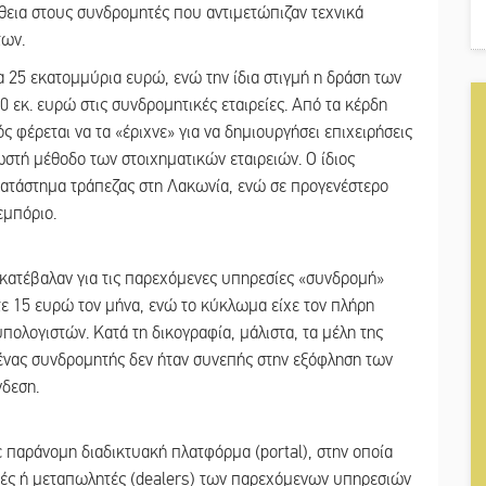
θεια στους συνδρομητές που αντιμετώπιζαν τεχνικά
των.
α 25 εκατομμύρια ευρώ, ενώ την ίδια στιγμή η δράση των
 εκ. ευρώ στις συνδρομητικές εταιρείες. Από τα κέρδη
 φέρεται να τα «έριχνε» για να δημιουργήσει επιχειρήσεις
ωστή μέθοδο των στοιχηματικών εταιρειών. Ο ίδιος
κατάστημα τράπεζας στη Λακωνία, ενώ σε προγενέστερο
εμπόριο.
ς κατέβαλαν για τις παρεχόμενες υπηρεσίες «συνδρομή»
τε 15 ευρώ τον μήνα, ενώ το κύκλωμα είχε τον πλήρη
ολογιστών. Κατά τη δικογραφία, μάλιστα, τα μέλη της
ένας συνδρομητής δεν ήταν συνεπής στην εξόφληση των
δεση.
παράνομη διαδικτυακή πλατφόρμα (portal), στην οποία
ιστές ή μεταπωλητές (dealers) των παρεχόμενων υπηρεσιών