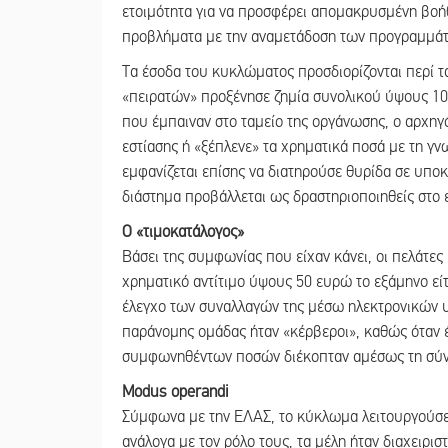
ετοιμότητα για να προσφέρει απομακρυσμένη βοή
προβλήματα με την αναμετάδοση των προγραμμά
Τα έσοδα του κυκλώματος προσδιορίζονται περί τ
«πειρατών» προξένησε ζημία συνολικού ύψους 100
που έμπαιναν στο ταμείο της οργάνωσης, ο αρχηγός
εστίασης ή «ξέπλενε» τα χρηματικά ποσά με τη γν
εμφανίζεται επίσης να διατηρούσε θυρίδα σε υπο
διάστημα προβάλλεται ως δραστηριοποιηθείς στο 
Ο «τιμοκατάλογος»
Βάσει της συμφωνίας που είχαν κάνει, οι πελάτε
χρηματικό αντίτιμο ύψους 50 ευρώ το εξάμηνο εί
έλεγχο των συναλλαγών της μέσω ηλεκτρονικών υπ
παράνομης ομάδας ήταν «κέρβεροι», καθώς όταν 
συμφωνηθέντων ποσών διέκοπταν αμέσως τη σύν
Modus operandi
Σύμφωνα με την ΕΛΑΣ, το κύκλωμα λειτουργούσε 
ανάλογα με τον ρόλο τους, τα μέλη ήταν διαχειρ