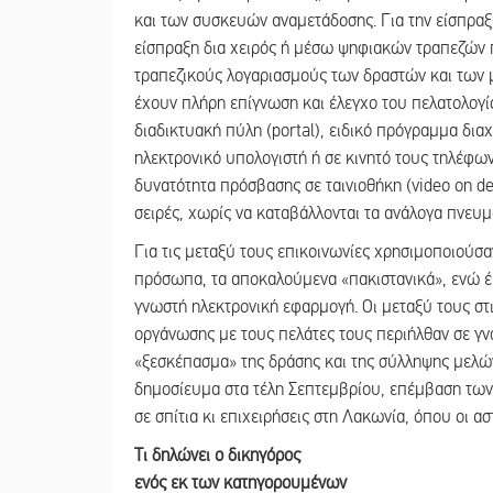
και των συσκευών αναμετάδοσης. Για την είσπραξ
είσπραξη δια χειρός ή μέσω ψηφιακών τραπεζών 
τραπεζικούς λογαριασμούς των δραστών και των 
έχουν πλήρη επίγνωση και έλεγχο του πελατολογίο
διαδικτυακή πύλη (portal), ειδικό πρόγραμμα δια
ηλεκτρονικό υπολογιστή ή σε κινητό τους τηλέφων
δυνατότητα πρόσβασης σε ταινιοθήκη (video on de
σειρές, χωρίς να καταβάλλονται τα ανάλογα πνευμ
Για τις μεταξύ τους επικοινωνίες χρησιμοποιούσ
πρόσωπα, τα αποκαλούμενα «πακιστανικά», ενώ 
γνωστή ηλεκτρονική εφαρμογή. Οι μεταξύ τους στιχ
οργάνωσης με τους πελάτες τους περιήλθαν σε γν
«ξεσκέπασμα» της δράσης και της σύλληψης μελώ
δημοσίευμα στα τέλη Σεπτεμβρίου, επέμβαση των
σε σπίτια κι επιχειρήσεις στη Λακωνία, όπου οι α
Τι δηλώνει ο δικηγόρος
ενός εκ των κατηγορουμένων